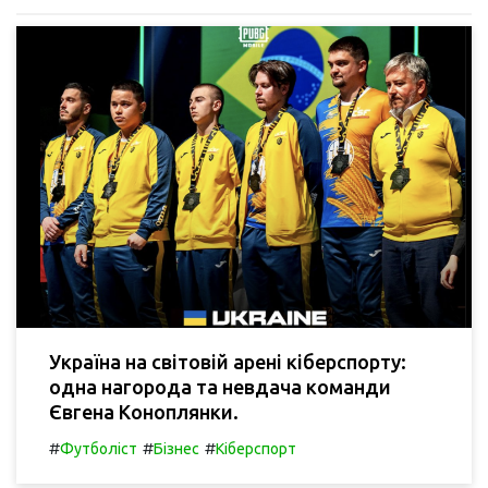
Україна на світовій арені кіберспорту:
одна нагорода та невдача команди
Євгена Коноплянки.
#
#
#
Футболіст
Бізнес
Кіберспорт