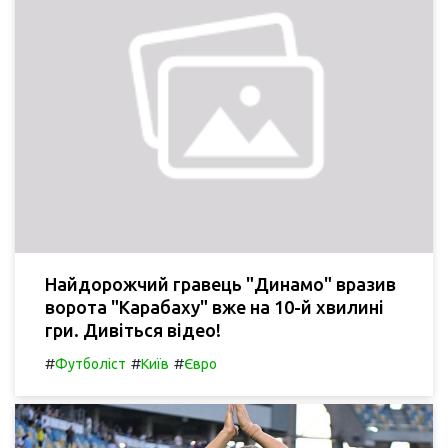
Найдорожчий гравець "Динамо" вразив
ворота "Карабаху" вже на 10-й хвилині
гри. Дивіться відео!
#
#
#
Футболіст
Київ
Євро