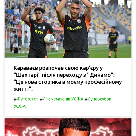
Караваєв розпочав свою кар'єру у
"Шахтарі" після переходу з "Динамо":
"Це нова сторінка в моєму професійному
житті".
#
#
#
Футболіст
Ліга чемпіонів УЄФА
Суперкубок
УЄФА