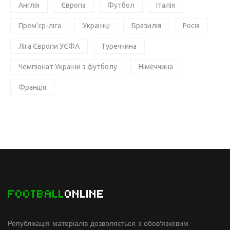
Англія
Європа
Футбол
Італія
Прем'єр-ліга
Українці
Бразилія
Росія
Ліга Європи УЄФА
Туреччина
Чемпіонат України з футболу
Німеччина
Франція
FOOTBALL
ONLINE
Републікація матеріалів дозволяється з обов'язковим