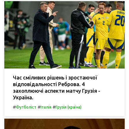
Час сміливих рішень і зростаючої
відповідальності Реброва. 4
захоплюючі аспекти матчу Грузія -
Україна.
#
#
#
Футболіст
Італія
Грузія (країна)