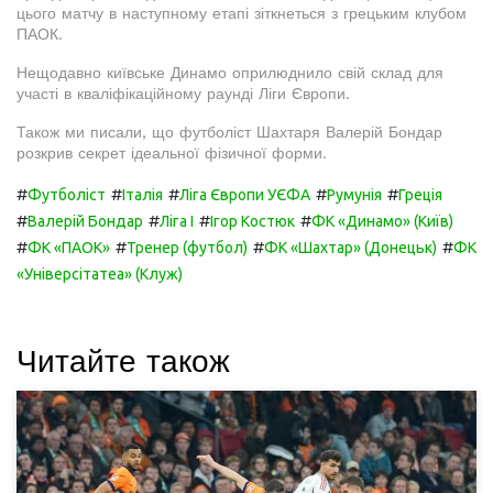
цього матчу в наступному етапі зіткнеться з грецьким клубом
ПАОК.
Нещодавно київське Динамо оприлюднило свій склад для
участі в кваліфікаційному раунді Ліги Європи.
Також ми писали, що футболіст Шахтаря Валерій Бондар
розкрив секрет ідеальної фізичної форми.
#
#
#
#
#
Футболіст
Італія
Ліга Європи УЄФА
Румунія
Греція
#
#
#
#
Валерій Бондар
Ліга I
Ігор Костюк
ФК «Динамо» (Київ)
#
#
#
#
ФК «ПАОК»
Тренер (футбол)
ФК «Шахтар» (Донецьк)
ФК
«Універсітатеа» (Клуж)
Читайте також