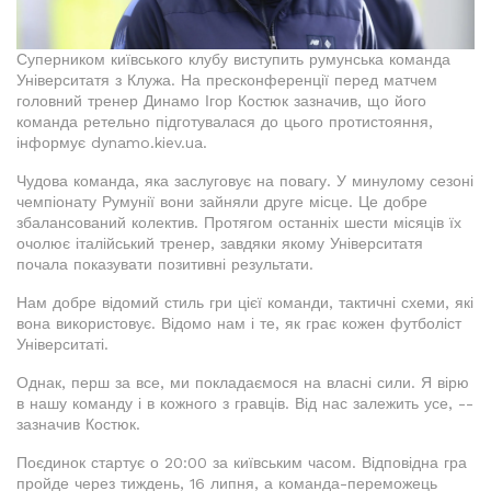
Суперником київського клубу виступить румунська команда
Університатя з Клужа. На пресконференції перед матчем
головний тренер Динамо Ігор Костюк зазначив, що його
команда ретельно підготувалася до цього протистояння,
інформує dynamo.kiev.ua.
Чудова команда, яка заслуговує на повагу. У минулому сезоні
чемпіонату Румунії вони зайняли друге місце. Це добре
збалансований колектив. Протягом останніх шести місяців їх
очолює італійський тренер, завдяки якому Університатя
почала показувати позитивні результати.
Нам добре відомий стиль гри цієї команди, тактичні схеми, які
вона використовує. Відомо нам і те, як грає кожен футболіст
Університаті.
Однак, перш за все, ми покладаємося на власні сили. Я вірю
в нашу команду і в кожного з гравців. Від нас залежить усе, --
зазначив Костюк.
Поєдинок стартує о 20:00 за київським часом. Відповідна гра
пройде через тиждень, 16 липня, а команда-переможець