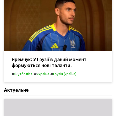
Яремчук: У Грузії в даний момент
формуються нові таланти.
#
#
#
Футболіст
Україна
Грузія (країна)
Актуальне