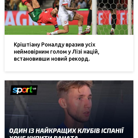
Кріштіану Роналду вразив усіх
неймовірним голом у Лізі націй,
встановивши новий рекорд.