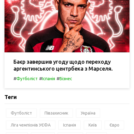
Баєр завершив угоду щодо переходу
аргентинського центрбека з Марселя.
#
#
#
Футболіст
Іспанія
Бізнес
Теги
Футболіст
Півзахисник
Україна
Ліга чемпіонів УЄФА
Іспанія
Київ
Євро