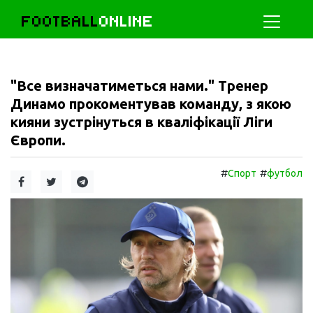
FOOTBALL
ONLINE
"Все визначатиметься нами." Тренер
Динамо прокоментував команду, з якою
кияни зустрінуться в кваліфікації Ліги
Європи.
#
#
Спорт
футбол