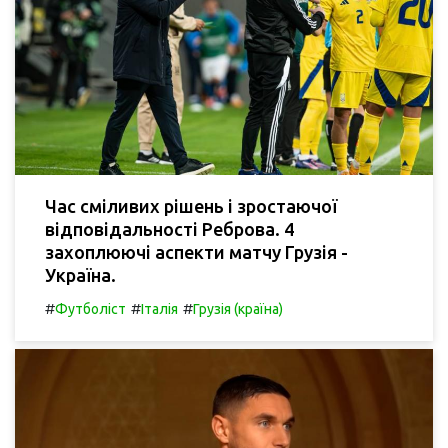
Час сміливих рішень і зростаючої
відповідальності Реброва. 4
захоплюючі аспекти матчу Грузія -
Україна.
#
#
#
Футболіст
Італія
Грузія (країна)