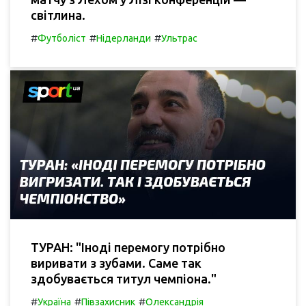
світлина.
#
#
#
Футболіст
Нідерланди
Ультрас
ТУРАН: "Іноді перемогу потрібно
виривати з зубами. Саме так
здобувається титул чемпіона."
#
#
#
Україна
Півзахисник
Олександрія