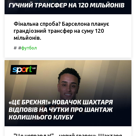
Фінальна спроба? Барселона планує
грандіозний трансфер на суму 120
мільйонів.
#
#
футбол
"Це неправда!" – новий гравець Шахтаря