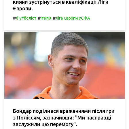
кияни зустрінуться в кваліфікації Ліги
Європи.
#
#
#
Футболіст
Італія
Ліга Європи УЄФА
Бондар поділився враженнями після гри
з Поліссям, зазначивши: "Ми насправді
заслужили цю перемогу".