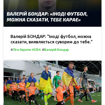
Валерій БОНДАР: "Іноді футбол, можна
сказати, виявляється суворим до тебе."
#
#
Ліга Європи УЄФА
Валерій Бондар