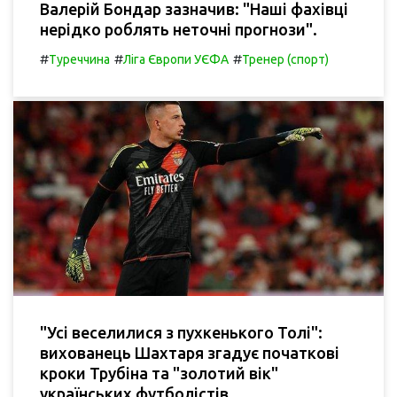
Валерій Бондар зазначив: "Наші фахівці
нерідко роблять неточні прогнози".
#
#
#
Туреччина
Ліга Європи УЄФА
Тренер (спорт)
"Усі веселилися з пухкенького Толі":
вихованець Шахтаря згадує початкові
кроки Трубіна та "золотий вік"
українських футболістів.