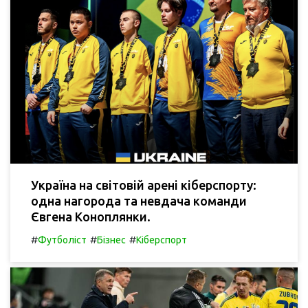
Україна на світовій арені кіберспорту:
одна нагорода та невдача команди
Євгена Коноплянки.
#
#
#
Футболіст
Бізнес
Кіберспорт