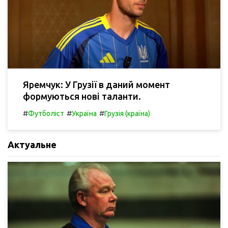
Яремчук: У Грузії в даний момент
формуються нові таланти.
#
#
#
Футболіст
Україна
Грузія (країна)
Актуальне