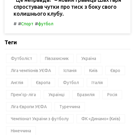
спростував чутки про тиск з боку свого
колишнього клубу.
#
#
#
Спорт
футбол
Теги
Футболіст
Півзахисник
Україна
Ліга чемпіонів УЄФА
Іспанія
Київ
Євро
Англія
Європа
Футбол
Італія
Прем'єр-ліга
Українці
Бразилія
Росія
Ліга Європи УЄФА
Туреччина
Чемпіонат України з футболу
ФК «Динамо» (Київ)
Німеччина