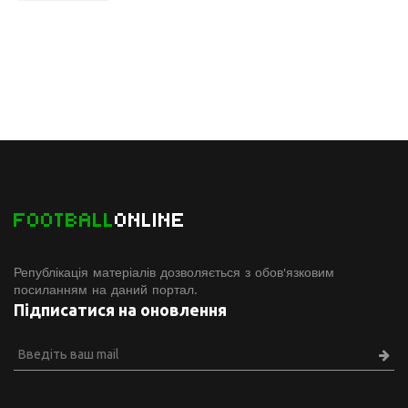
FOOTBALL
ONLINE
Републікація матеріалів дозволяється з обов'язковим
посиланням на даний портал.
Підписатися на оновлення