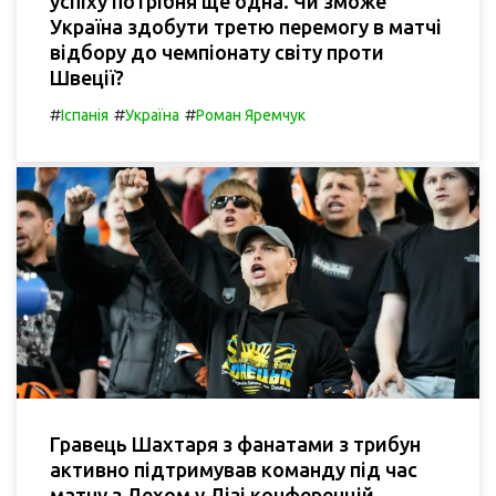
успіху потрібня ще одна. Чи зможе
Україна здобути третю перемогу в матчі
відбору до чемпіонату світу проти
Швеції?
#
#
#
Іспанія
Україна
Роман Яремчук
Гравець Шахтаря з фанатами з трибун
активно підтримував команду під час
матчу з Лехом у Лізі конференцій —