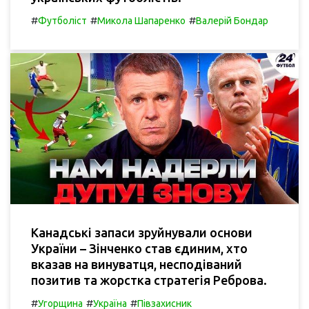
#
#
#
Футболіст
Микола Шапаренко
Валерій Бондар
Канадські запаси зруйнували основи
України – Зінченко став єдиним, хто
вказав на винуватця, несподіваний
позитив та жорстка стратегія Реброва.
#
#
#
Угорщина
Україна
Півзахисник