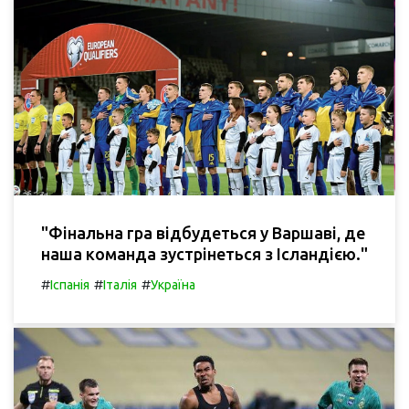
"Фінальна гра відбудеться у Варшаві, де
наша команда зустрінеться з Ісландією."
#
#
#
Іспанія
Італія
Україна