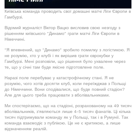
Київська команда проводить свої домашні матчі Ліги Європи в
Гамбурзі.
Відомий журналіст Віктор Вацко висловив свою незгоду з
рішенням київського "Динамо" грати матчі Ліги Європи в
Німеччині.
"Я впевнений, що "Динамо" зробило помилку з логістикою. Я
не розумію, хто у клубі і як вирішив грати єврокубки у
Гамбурзі. Мені розповіли, що рішення було ухвалене через
те, що у січні там буде якісне підготовлене поле.
Наразі поле перебуває у катастрофічному стані. Я не
розумію, чого хотів досягти клуб, коли переїжджав з Польщі
до Німеччини. Вони сподівалися, що буде повний стадіон?
Але для цього треба працювати з вболівальниками.
Ми спостерігаємо, що на стадіоні, розрахованому на 49 тисяч
вболівальників, з'являються лише 4-5 тисяч фанатів. Ці кілька
тисяч підтримували команду як у Польщі, так і в Румунії. Так
команда взаємодіє з публікою. Це не є критикою, а лише
відзначенням реалій.