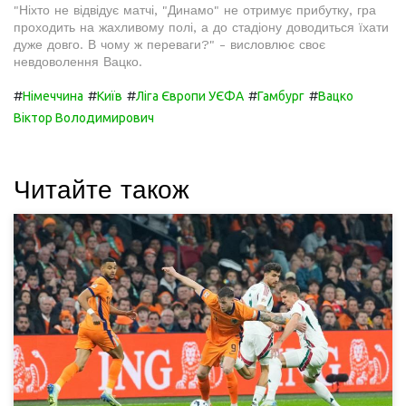
"Ніхто не відвідує матчі, "Динамо" не отримує прибутку, гра
проходить на жахливому полі, а до стадіону доводиться їхати
дуже довго. В чому ж переваги?" - висловлює своє
невдоволення Вацко.
#
#
#
#
#
Німеччина
Київ
Ліга Європи УЄФА
Гамбург
Вацко
Віктор Володимирович
Читайте також