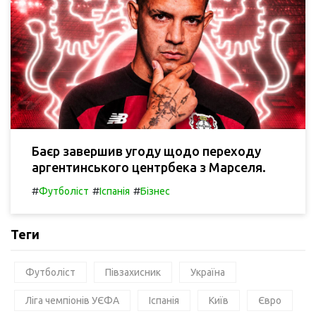
Баєр завершив угоду щодо переходу
аргентинського центрбека з Марселя.
#
#
#
Футболіст
Іспанія
Бізнес
Теги
Футболіст
Півзахисник
Україна
Ліга чемпіонів УЄФА
Іспанія
Київ
Євро