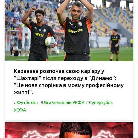
Караваєв розпочав свою кар'єру у
"Шахтарі" після переходу з "Динамо":
"Це нова сторінка в моєму професійному
житті".
#
#
#
Футболіст
Ліга чемпіонів УЄФА
Суперкубок
УЄФА