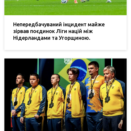
Непередбачуваний інцидент майже
зірвав поєдинок Ліги націй між
Нідерландами та Угорщиною.