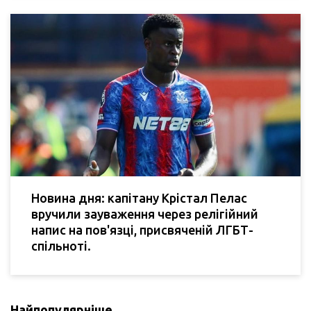
Новина дня: капітану Крістал Пелас
вручили зауваження через релігійний
напис на пов'язці, присвяченій ЛГБТ-
спільноті.
Найпопулярніше