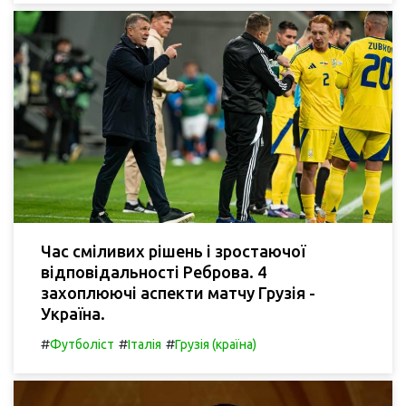
Час сміливих рішень і зростаючої
відповідальності Реброва. 4
захоплюючі аспекти матчу Грузія -
Україна.
#
#
#
Футболіст
Італія
Грузія (країна)