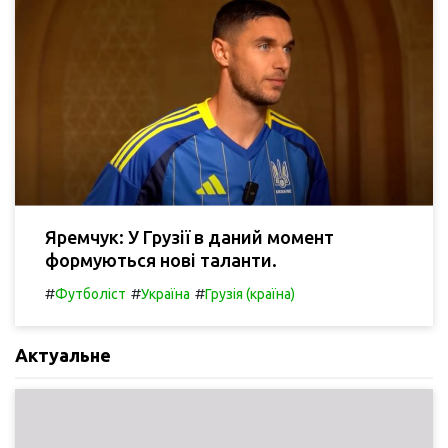
Яремчук: У Грузії в даний момент
формуються нові таланти.
#
#
#
Футболіст
Україна
Грузія (країна)
Актуальне