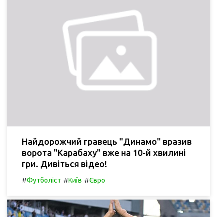
Найдорожчий гравець "Динамо" вразив
ворота "Карабаху" вже на 10-й хвилині
гри. Дивіться відео!
#
#
#
Футболіст
Київ
Євро