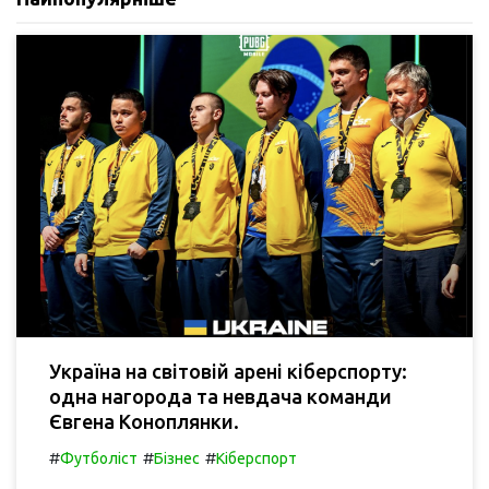
Україна на світовій арені кіберспорту:
одна нагорода та невдача команди
Євгена Коноплянки.
#
#
#
Футболіст
Бізнес
Кіберспорт