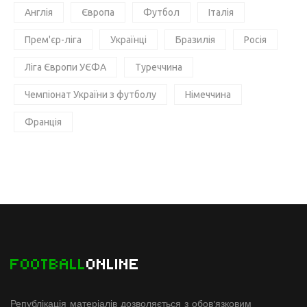
Англія
Європа
Футбол
Італія
Прем'єр-ліга
Українці
Бразилія
Росія
Ліга Європи УЄФА
Туреччина
Чемпіонат України з футболу
Німеччина
Франція
FOOTBALL
ONLINE
Републікація матеріалів дозволяється з обов'язковим