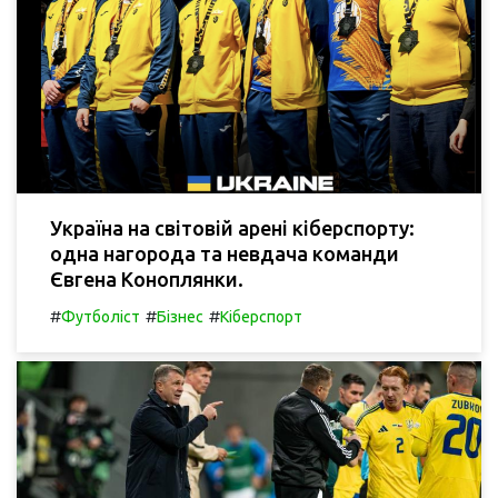
Україна на світовій арені кіберспорту:
одна нагорода та невдача команди
Євгена Коноплянки.
#
#
#
Футболіст
Бізнес
Кіберспорт