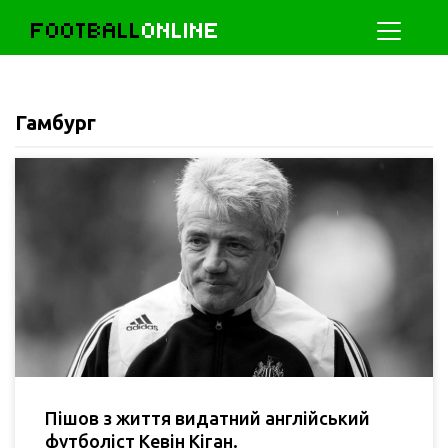
FOOTBALL
ONLINE
Гамбург
Пішов з життя видатний англійський
футболіст Кевін Кіган.