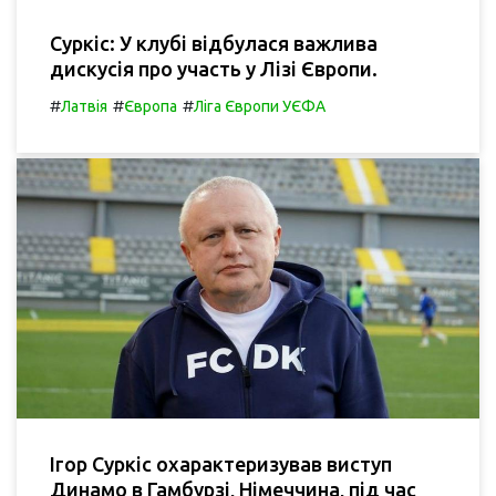
Суркіс: У клубі відбулася важлива
дискусія про участь у Лізі Європи.
#
#
#
Латвія
Європа
Ліга Європи УЄФА
Ігор Суркіс охарактеризував виступ
Динамо в Гамбурзі, Німеччина, під час