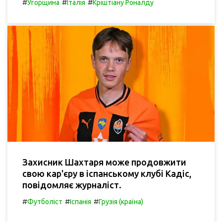
#
#
#
Угорщина
Італія
Кріштіану Роналду
Захисник Шахтаря може продовжити
свою кар'єру в іспанському клубі Кадіс,
повідомляє журналіст.
#
#
#
Футболіст
Іспанія
Грузія (країна)