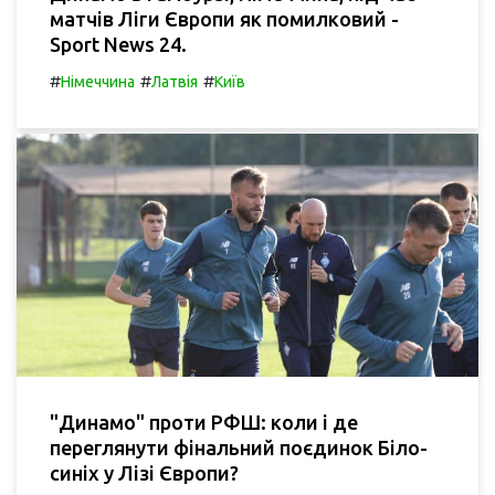
матчів Ліги Європи як помилковий -
Sport News 24.
#
#
#
Німеччина
Латвія
Київ
"Динамо" проти РФШ: коли і де
переглянути фінальний поєдинок Біло-
синіх у Лізі Європи?