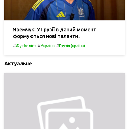
Яремчук: У Грузії в даний момент
формуються нові таланти.
#
#
#
Футболіст
Україна
Грузія (країна)
Актуальне