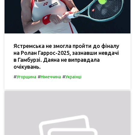
Ястремська не змогла пройти до фіналу
на Ролан Гаррос-2025, зазнавши невдачі
в Гамбурзі. Даяна не виправдала
очікувань.
#
#
#
Угорщина
Німеччина
Українці