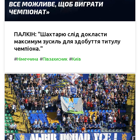
ПАЛКІН: "Шахтарю слід докласти
максимум зусиль для здобуття титулу
чемпіона."
#
#
#
Німеччина
Півзахисник
Київ