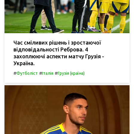
Час сміливих рішень і зростаючої
відповідальності Реброва. 4
захоплюючі аспекти матчу Грузія -
Україна.
#
#
#
Футболіст
Італія
Грузія (країна)