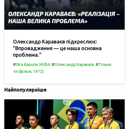
Олександр Караваєв підкреслює:
"Впровадження — це наша основна
проблема."
#
#
#
Ліга Європи УЄФА
Олександр Караваєв
Тільки
ти (фільм, 1972)
Найпопулярніше