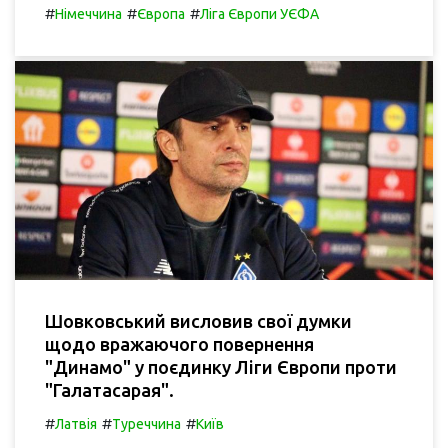
#
#
#
Німеччина
Європа
Ліга Європи УЄФА
Шовковський висловив свої думки
щодо вражаючого повернення
"Динамо" у поєдинку Ліги Європи проти
"Галатасарая".
#
#
#
Латвія
Туреччина
Київ