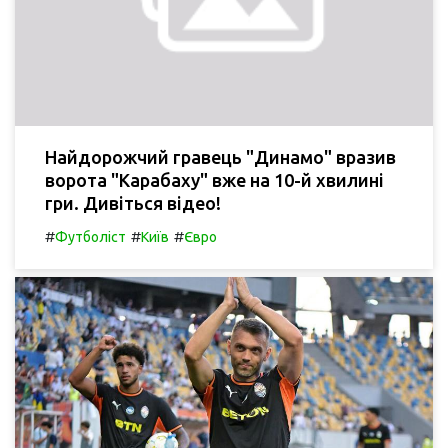
Найдорожчий гравець "Динамо" вразив
ворота "Карабаху" вже на 10-й хвилині
гри. Дивіться відео!
#
#
#
Футболіст
Київ
Євро