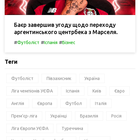
Баєр завершив угоду щодо переходу
аргентинського центрбека з Марселя.
#
#
#
Футболіст
Іспанія
Бізнес
Теги
Футболіст
Півзахисник
Україна
Ліга чемпіонів УЄФА
Іспанія
Київ
Євро
Англія
Європа
Футбол
Італія
Прем'єр-ліга
Українці
Бразилія
Росія
Ліга Європи УЄФА
Туреччина