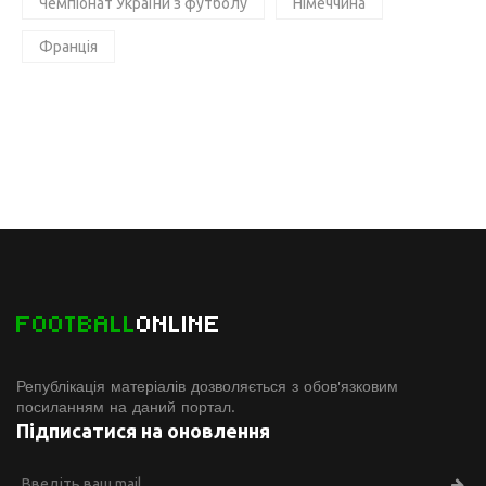
Чемпіонат України з футболу
Німеччина
Франція
FOOTBALL
ONLINE
Републікація матеріалів дозволяється з обов'язковим
посиланням на даний портал.
Підписатися на оновлення