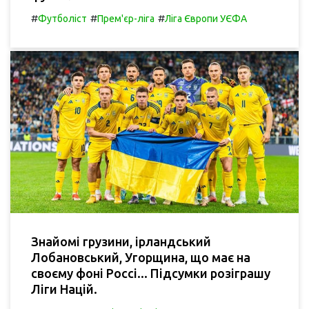
#
#
#
Футболіст
Прем'єр-ліга
Ліга Європи УЄФА
Знайомі грузини, ірландський
Лобановський, Угорщина, що має на
своєму фоні Россі... Підсумки розіграшу
Ліги Націй.