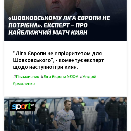
"Ліга Європи не є пріоритетом для
Шовковського", - коментує експерт
щодо наступної гри киян.
#
#
#
Півзахисник
Ліга Європи УЄФА
Андрій
Ярмоленко