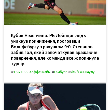
Кубок Німеччини: РБ Лейпциг ледь
уникнув приниження, програвши
Вольфсбургу з рахунком 9:0. Степанов
забив гол, який започаткував вражаюче
повернення, але команда все ж покинула
турнір.
#
#
#
TSG 1899 Хоффенхайм
Гамбург
ФК "Сан-Паулу