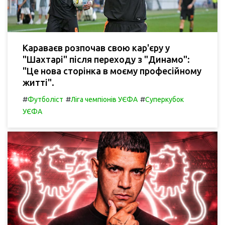
Караваєв розпочав свою кар'єру у
"Шахтарі" після переходу з "Динамо":
"Це нова сторінка в моєму професійному
житті".
#
#
#
Футболіст
Ліга чемпіонів УЄФА
Суперкубок
УЄФА