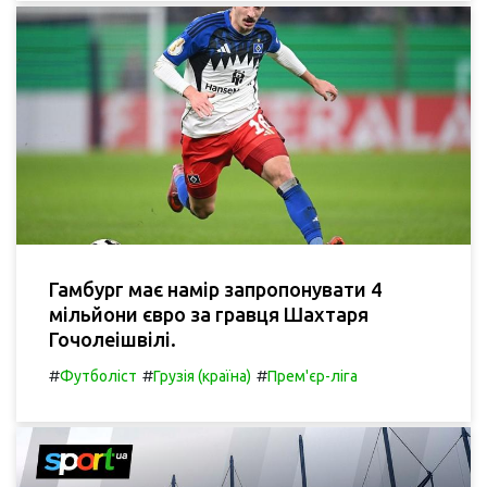
Гамбург має намір запропонувати 4
мільйони євро за гравця Шахтаря
Гочолеішвілі.
#
#
#
Футболіст
Грузія (країна)
Прем'єр-ліга