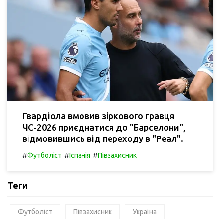
Гвардіола вмовив зіркового гравця
ЧС-2026 приєднатися до "Барселони",
відмовившись від переходу в "Реал".
#
#
#
Футболіст
Іспанія
Півзахисник
Теги
Футболіст
Півзахисник
Україна