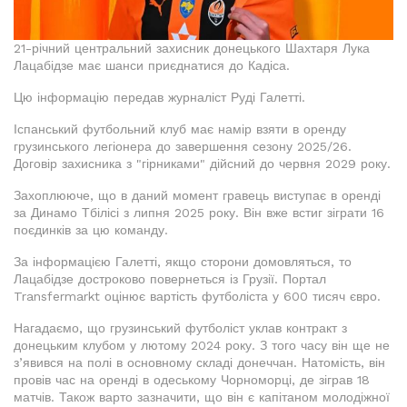
21-річний центральний захисник донецького Шахтаря Лука
Лацабідзе має шанси приєднатися до Кадіса.
Цю інформацію передав журналіст Руді Галетті.
Іспанський футбольний клуб має намір взяти в оренду
грузинського легіонера до завершення сезону 2025/26.
Договір захисника з "гірниками" дійсний до червня 2029 року.
Захоплююче, що в даний момент гравець виступає в оренді
за Динамо Тбілісі з липня 2025 року. Він вже встиг зіграти 16
поєдинків за цю команду.
За інформацією Галетті, якщо сторони домовляться, то
Лацабідзе достроково повернеться із Грузії. Портал
Transfermarkt оцінює вартість футболіста у 600 тисяч євро.
Нагадаємо, що грузинський футболіст уклав контракт з
донецьким клубом у лютому 2024 року. З того часу він ще не
з’явився на полі в основному складі донеччан. Натомість, він
провів час на оренді в одеському Чорноморці, де зіграв 18
матчів. Також варто зазначити, що він є капітаном молодіжної