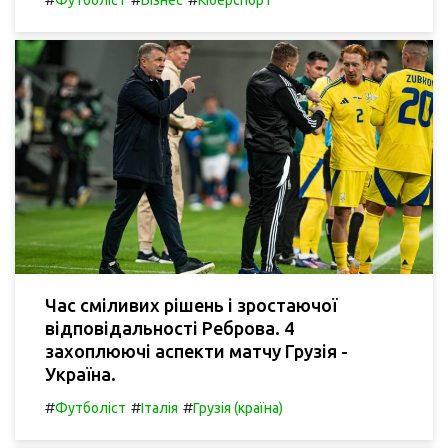
Футболіст
Бізнес
Кіберспорт
Час сміливих рішень і зростаючої
відповідальності Реброва. 4
захоплюючі аспекти матчу Грузія -
Україна.
#
#
#
Футболіст
Італія
Грузія (країна)