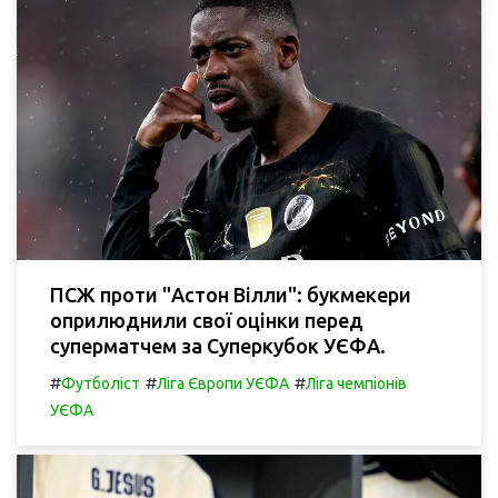
ПСЖ проти "Астон Вілли": букмекери
оприлюднили свої оцінки перед
суперматчем за Суперкубок УЄФА.
#
#
#
Футболіст
Ліга Європи УЄФА
Ліга чемпіонів
УЄФА