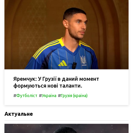
Яремчук: У Грузії в даний момент
формуються нові таланти.
#
#
#
Футболіст
Україна
Грузія (країна)
Актуальне