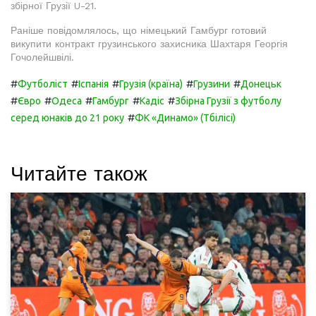
збірної Грузії U-21.
Раніше повідомлялось, що німецький Гамбург готовий
викупити контракт грузинського захисника Шахтаря Георгія
Гочолейшвілі.
#
#
#
#
#
Футболіст
Іспанія
Грузія (країна)
Грузини
Донецьк
#
#
#
#
#
Євро
Одеса
Гамбург
Кадіс
Збірна Грузії з футболу
#
серед юнаків до 21 року
ФК «Динамо» (Тбілісі)
Читайте також