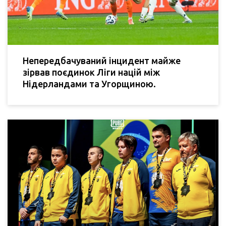
Непередбачуваний інцидент майже
зірвав поєдинок Ліги націй між
Нідерландами та Угорщиною.