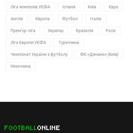
Ліга чемпіонів УЄФА
Іспанія
Київ
Євро
Англія
Європа
Футбол
Італія
Прем'єр-ліга
Українці
Бразилія
Росія
Ліга Європи УЄФА
Туреччина
Чемпіонат України з футболу
ФК «Динамо» (Київ)
Німеччина
FOOTBALL
ONLINE