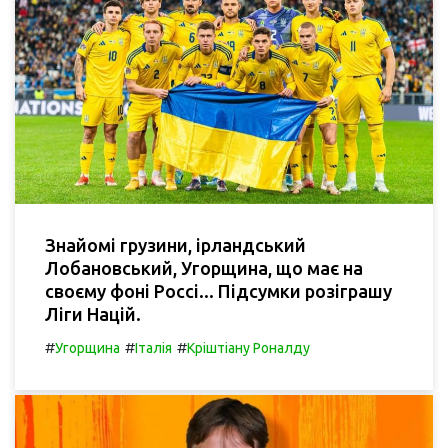
Знайомі грузини, ірландський
Лобановський, Угорщина, що має на
своєму фоні Россі... Підсумки розіграшу
Ліги Націй.
#
#
#
Угорщина
Італія
Кріштіану Роналду