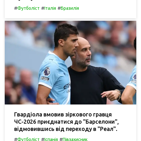
#
#
#
Футболіст
Італія
Бразилія
Гвардіола вмовив зіркового гравця
ЧС-2026 приєднатися до "Барселони",
відмовившись від переходу в "Реал".
#
#
#
Футболіст
Іспанія
Півзахисник