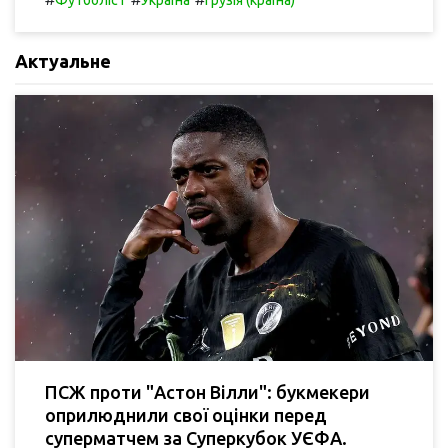
Футболіст
Україна
Грузія (країна)
Актуальне
ПСЖ проти "Астон Вілли": букмекери
оприлюднили свої оцінки перед
суперматчем за Суперкубок УЄФА.