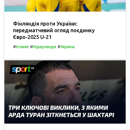
Фінляндія проти України:
передматчевий огляд поєдинку
Євро-2025 U-21
#
#
#
Іспанія
Нідерланди
Україна