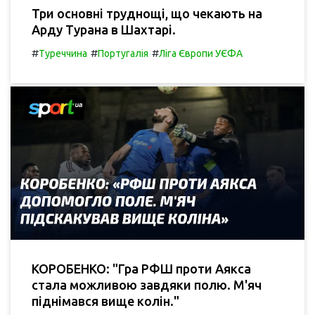
Три основні труднощі, що чекають на
Арду Турана в Шахтарі.
#
#
#
Туреччина
Португалія
Ліга Європи УЄФА
КОРОБЕНКО: "Гра РФШ проти Аякса
стала можливою завдяки полю. М'яч
піднімався вище колін."