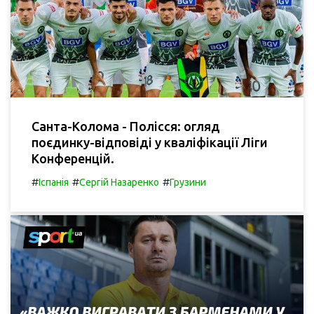
Санта-Колома - Полісся: огляд
поєдинку-відповіді у кваліфікації Ліги
Конференцій.
#
#
#
Іспанія
Сергій Назаренко
Грузини