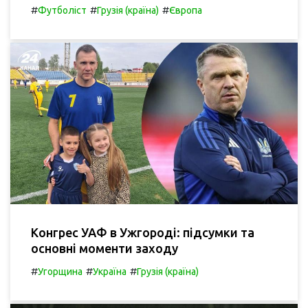
#
#
#
Футболіст
Грузія (країна)
Європа
Конгрес УАФ в Ужгороді: підсумки та
основні моменти заходу
#
#
#
Угорщина
Україна
Грузія (країна)