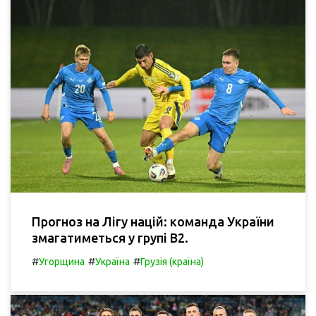
Прогноз на Лігу націй: команда України
змагатиметься у групі В2.
#
#
#
Угорщина
Україна
Грузія (країна)