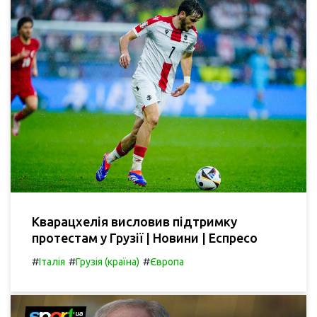
Кварацхелія висловив підтримку
протестам у Грузії | Новини | Еспресо
#
#
#
Італія
Грузія (країна)
Європа