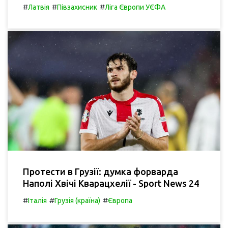
#
#
#
Латвія
Півзахисник
Ліга Європи УЄФА
Протести в Грузії: думка форварда
Наполі Хвічі Кварацхелії - Sport News 24
#
#
#
Італія
Грузія (країна)
Європа