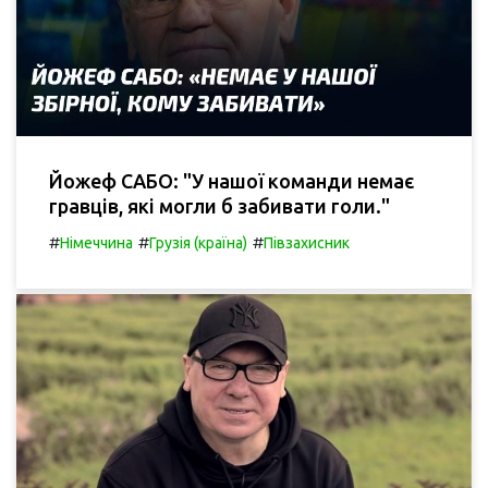
Йожеф САБО: "У нашої команди немає
гравців, які могли б забивати голи."
#
#
#
Німеччина
Грузія (країна)
Півзахисник