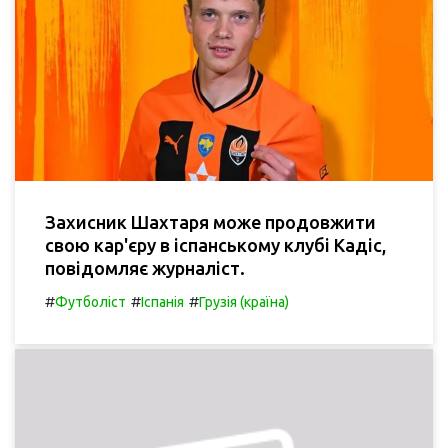
Захисник Шахтаря може продовжити
свою кар'єру в іспанському клубі Кадіс,
повідомляє журналіст.
#
#
#
Футболіст
Іспанія
Грузія (країна)