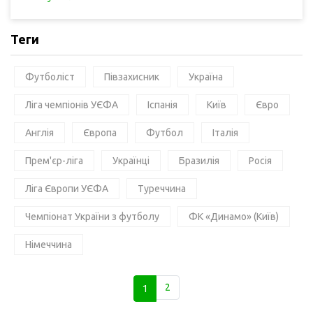
Теги
Футболіст
Півзахисник
Україна
Ліга чемпіонів УЄФА
Іспанія
Київ
Євро
Англія
Європа
Футбол
Італія
Прем'єр-ліга
Українці
Бразилія
Росія
Ліга Європи УЄФА
Туреччина
Чемпіонат України з футболу
ФК «Динамо» (Київ)
Німеччина
1
2