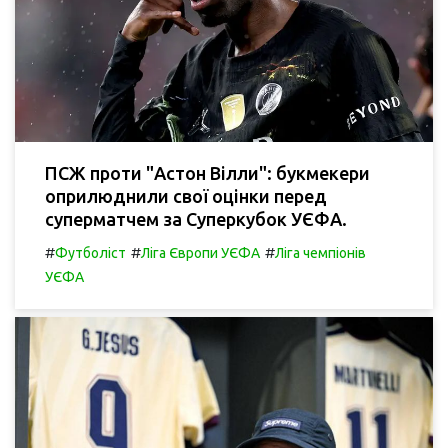
ПСЖ проти "Астон Вілли": букмекери
оприлюднили свої оцінки перед
суперматчем за Суперкубок УЄФА.
#
#
#
Футболіст
Ліга Європи УЄФА
Ліга чемпіонів
УЄФА