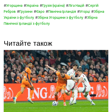
#
#
#
#
#
Угорщина
Україна
Грузія (країна)
Ліга Націй
Сергій
#
#
#
#
#
Ребров
Грузини
Євро
Північна Ірландія
Угорці
Збірна
#
#
України з футболу
Збірна Угорщини з футболу
Збірна
Північної Ірландії з футболу
Читайте також