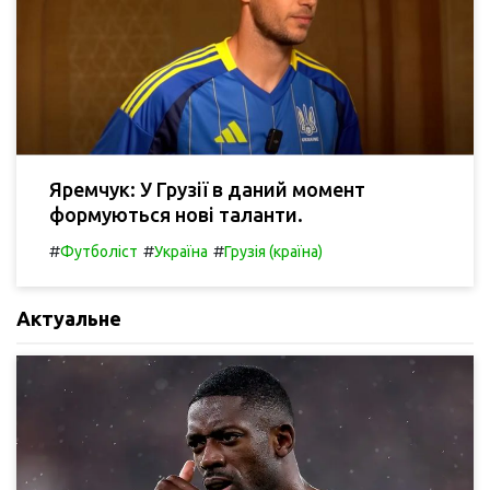
Яремчук: У Грузії в даний момент
формуються нові таланти.
#
#
#
Футболіст
Україна
Грузія (країна)
Актуальне