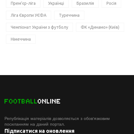
Прем'єр-ліга
Українці
Бразилія
Росія
Ліга Європи УЄФА
Туреччина
Чемпіонат України з футболу
ФК «Динамо» (Київ)
Німеччина
FOOTBALL
ONLINE
Републікація матеріалів дозволяється з обов'язковим
посиланням на даний портал.
Підписатися на оновлення