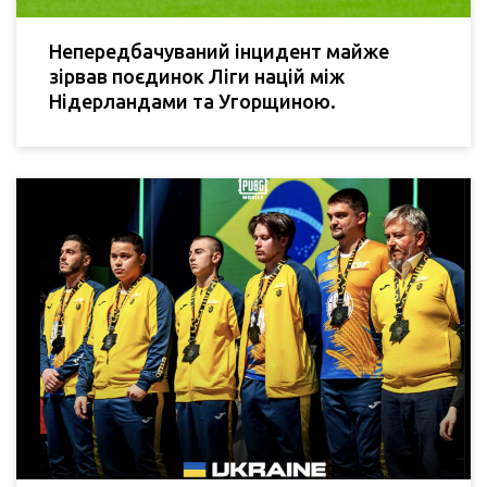
Непередбачуваний інцидент майже
зірвав поєдинок Ліги націй між
Нідерландами та Угорщиною.