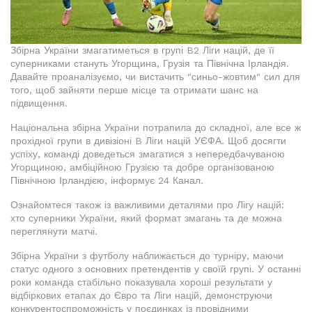
Збірна України змагатиметься в групі B2 Ліги націй, де її
суперниками стануть Угорщина, Грузія та Північна Ірландія.
Давайте проаналізуємо, чи вистачить "синьо-жовтим" сил для
того, щоб зайняти перше місце та отримати шанс на
підвищення.
Національна збірна України потрапила до складної, але все ж
прохідної групи в дивізіоні B Ліги націй УЄФА. Щоб досягти
успіху, команді доведеться змагатися з непередбачуваною
Угорщиною, амбіційною Грузією та добре організованою
Північною Ірландією, інформує 24 Канал.
Ознайомтеся також із важливими деталями про Лігу націй:
хто суперники України, який формат змагань та де можна
переглянути матчі.
Збірна України з футболу наближається до турніру, маючи
статус одного з основних претендентів у своїй групі. У останні
роки команда стабільно показувала хороші результати у
відбіркових етапах до Євро та Ліги націй, демонструючи
конкурентоспроможність у поєдинках із провідними