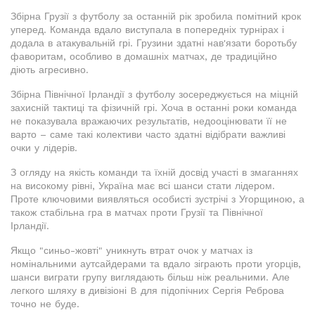
Збірна Грузії з футболу за останній рік зробила помітний крок
уперед. Команда вдало виступала в попередніх турнірах і
додала в атакувальній грі. Грузини здатні нав'язати боротьбу
фаворитам, особливо в домашніх матчах, де традиційно
діють агресивно.
Збірна Північної Ірландії з футболу зосереджується на міцній
захисній тактиці та фізичній грі. Хоча в останні роки команда
не показувала вражаючих результатів, недооцінювати її не
варто – саме такі колективи часто здатні відібрати важливі
очки у лідерів.
З огляду на якість команди та їхній досвід участі в змаганнях
на високому рівні, Україна має всі шанси стати лідером.
Проте ключовими виявляться особисті зустрічі з Угорщиною, а
також стабільна гра в матчах проти Грузії та Північної
Ірландії.
Якщо "синьо-жовті" уникнуть втрат очок у матчах із
номінальними аутсайдерами та вдало зіграють проти угорців,
шанси виграти групу виглядають більш ніж реальними. Але
легкого шляху в дивізіоні B для підопічних Сергія Реброва
точно не буде.