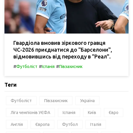
Гвардіола вмовив зіркового гравця
ЧС-2026 приєднатися до "Барселони",
відмовившись від переходу в "Реал".
#
#
#
Футболіст
Іспанія
Півзахисник
Теги
Футболіст
Півзахисник
Україна
Ліга чемпіонів УЄФА
Іспанія
Київ
Євро
Англія
Європа
Футбол
Італія