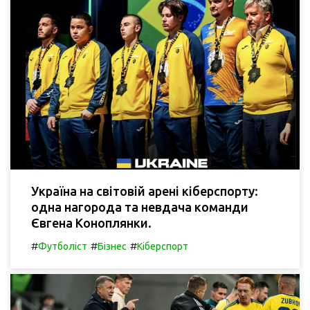
Україна на світовій арені кіберспорту:
одна нагорода та невдача команди
Євгена Коноплянки.
#
#
#
Футболіст
Бізнес
Кіберспорт