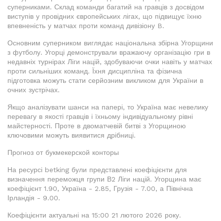
суперниками. Склад команди багатий на гравців з досвідом
виступів у провідних європейських лігах, що підвищує їхню
впевненість у матчах проти команд дивізіону B.
Основним суперником виглядає національна збірна Угорщини
з футболу. Угорці демонстрували вражаючу організацію гри в
недавніх турнірах Ліги націй, здобуваючи очки навіть у матчах
проти сильніших команд. Їхня дисципліна та фізична
підготовка можуть стати серйозним викликом для України в
очних зустрічах.
Якщо аналізувати шанси на папері, то Україна має невелику
перевагу в якості гравців і їхньому індивідуальному рівні
майстерності. Проте в двоматчевій битві з Угорщиною
ключовими можуть виявитися дрібниці.
Прогноз от букмекерской конторы
На ресурсі betking були представлені коефіцієнти для
визначення переможця групи В2 Ліги націй. Угорщина має
коефіцієнт 1.90, Україна - 2.85, Грузія - 7.00, а Північна
Ірландія - 9.00.
Коефіцієнти актуальні на 15:00 21 лютого 2026 року.