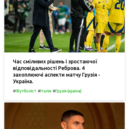
Час сміливих рішень і зростаючої
відповідальності Реброва. 4
захоплюючі аспекти матчу Грузія -
Україна.
#
#
#
Футболіст
Італія
Грузія (країна)