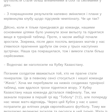
футболісти стали більш впевненими в собі та сміливими у
діях.
- З покращенням результатів напевно змінилися і плани у
керівництва клубу щодо підсумків чемпіонату. Чи це так?
Дійсно, коли я тільки приєднався до команди, нашими
основними цілями було уникнути зони вильоту та піднятися
вище в турнірній таблиці. Проте, з часом амбіції почали
зростати. Зокрема, після двох поспіль виграних матчів у нас
з'явилося прагнення здобути сім очок у трьох наступних
зустрічах. Наша гра покращилася, тож і вимоги стали більш
серйозними.
- Водночас ви наголосили на Кубку Казахстану.
Поганим солдатом вважається той, хто не прагне стати
генералом. Це в певному сенсі стосується і нашої команди
"Женіс". Хоча ми перебували на нижніх сходинках турнірної
таблиці, нам вдалося трохи піднятися вгору. У Кубку
Казахстану наша команда дісталася півфіналу. Так, ми
зазнали поразки в першій грі від "Тоболу" (1:2), але попереду
нас чекає матч-відповідь. Через цей Кубок у нас є шанс
потрапити до елітних рядів європейського футболу. Тому ми
вкладаємо величезні зусилля та ресурси в цей турнір. Матч із