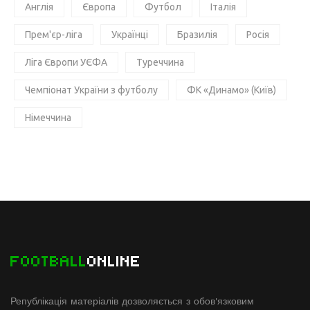
Англія
Європа
Футбол
Італія
Прем'єр-ліга
Українці
Бразилія
Росія
Ліга Європи УЄФА
Туреччина
Чемпіонат України з футболу
ФК «Динамо» (Київ)
Німеччина
FOOTBALL
ONLINE
Републікація матеріалів дозволяється з обов'язковим