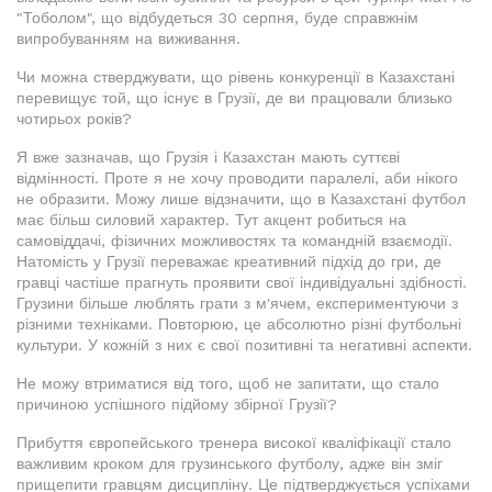
"Тоболом", що відбудеться 30 серпня, буде справжнім
випробуванням на виживання.
Чи можна стверджувати, що рівень конкуренції в Казахстані
перевищує той, що існує в Грузії, де ви працювали близько
чотирьох років?
Я вже зазначав, що Грузія і Казахстан мають суттєві
відмінності. Проте я не хочу проводити паралелі, аби нікого
не образити. Можу лише відзначити, що в Казахстані футбол
має більш силовий характер. Тут акцент робиться на
самовіддачі, фізичних можливостях та командній взаємодії.
Натомість у Грузії переважає креативний підхід до гри, де
гравці частіше прагнуть проявити свої індивідуальні здібності.
Грузини більше люблять грати з м'ячем, експериментуючи з
різними техніками. Повторюю, це абсолютно різні футбольні
культури. У кожній з них є свої позитивні та негативні аспекти.
Не можу втриматися від того, щоб не запитати, що стало
причиною успішного підйому збірної Грузії?
Прибуття європейського тренера високої кваліфікації стало
важливим кроком для грузинського футболу, адже він зміг
прищепити гравцям дисципліну. Це підтверджується успіхами