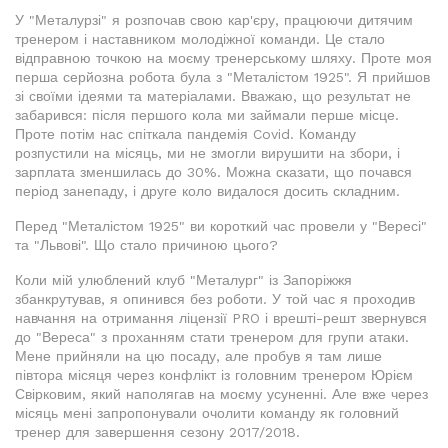
У "Металурзі" я розпочав свою кар'єру, працюючи дитячим
тренером і наставником молодіжної команди. Це стало
відправною точкою на моєму тренерському шляху. Проте моя
перша серйозна робота була з "Металістом 1925". Я прийшов
зі своїми ідеями та матеріалами. Вважаю, що результат не
забарився: після першого кола ми займали перше місце.
Проте потім нас спіткала пандемія Covid. Команду
розпустили на місяць, ми не змогли вирушити на збори, і
зарплата зменшилась до 30%. Можна сказати, що почався
період занепаду, і друге коло видалося досить складним.
Перед "Металістом 1925" ви короткий час провели у "Вересі"
та "Львові". Що стало причиною цього?
Коли мій улюблений клуб "Металург" із Запоріжжя
збанкрутував, я опинився без роботи. У той час я проходив
навчання на отримання ліцензії PRO і врешті-решт звернувся
до "Вереса" з проханням стати тренером для групи атаки.
Мене прийняли на цю посаду, але пробув я там лише
півтора місяця через конфлікт із головним тренером Юрієм
Свірковим, який наполягав на моєму усуненні. Але вже через
місяць мені запропонували очолити команду як головний
тренер для завершення сезону 2017/2018.