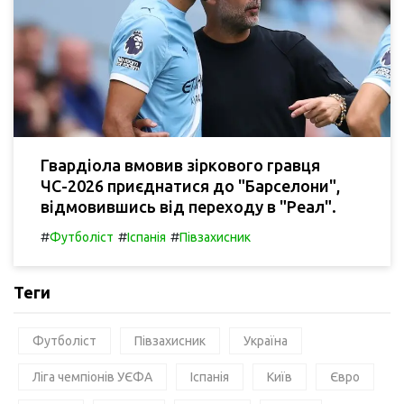
Гвардіола вмовив зіркового гравця
ЧС-2026 приєднатися до "Барселони",
відмовившись від переходу в "Реал".
#
#
#
Футболіст
Іспанія
Півзахисник
Теги
Футболіст
Півзахисник
Україна
Ліга чемпіонів УЄФА
Іспанія
Київ
Євро