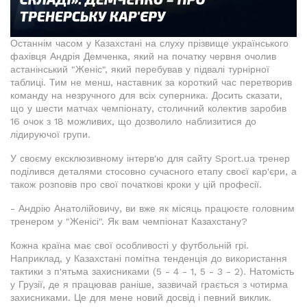
Останнім часом у Казахстані на слуху прізвище українського
фахівця Андрія Демченка, який на початку червня очолив
астанінський "Женіс", який перебував у підвалі турнірної
таблиці. Тим не менш, наставник за короткий час перетворив
команду на незручного для всіх суперника. Досить сказати,
що у шести матчах чемпіонату, столичний колектив заробив
16 очок з 18 можливих, що дозволило наблизитися до
лідируючої групи.
У своєму ексклюзивному інтерв'ю для сайту Sport.ua тренер
поділився деталями стосовно сучасного етапу своєї кар'єри, а
також розповів про свої початкові кроки у цій професії.
- Андрію Анатолійовичу, ви вже як місяць працюєте головним
тренером у "Женісі". Як вам чемпіонат Казахстану?
Кожна країна має свої особливості у футбольній грі.
Наприклад, у Казахстані помітна тенденція до використання
тактики з п'ятьма захисниками (5 - 4 - 1, 5 - 3 - 2). Натомість
у Грузії, де я працював раніше, зазвичай грається з чотирма
захисниками. Це для мене новий досвід і певний виклик.