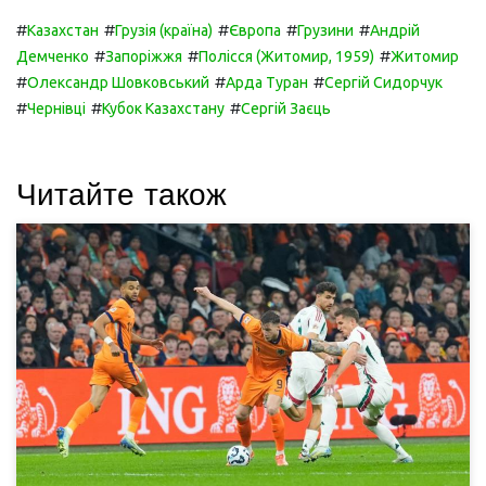
#
#
#
#
#
Казахстан
Грузія (країна)
Європа
Грузини
Андрій
#
#
#
Демченко
Запоріжжя
Полісся (Житомир, 1959)
Житомир
#
#
#
Олександр Шовковський
Арда Туран
Сергій Сидорчук
#
#
#
Чернівці
Кубок Казахстану
Сергій Заєць
Читайте також