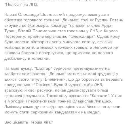
"Полісся" та ЛНЗ.
Наразі Олександр Шовковський продовжує виконувати
обов'язки головного тренера "Динамо", тоді як Руслан Ротань
вирушив до Житомира. Команду "гірників" очолив Арда
Туран, Віталій Пономарьов став головним у ЛНЗ, а Кирило
Нестеренко прийняв керівництво "Олександрії". Однак йому
буде нелегко відтворити успіх минулого сезону, оскільки
команда втратила кількох ключових гравців, а легіонери не
виявили бажання повернутися, що призвело до певного
дисбалансу в колективі.
На мою думку, "Шахтар" серйозно претендуватиме на
здобуття чемпіонства. "Динамо" матиме чималі труднощі у
захисті свого титулу. Впевнений, що до боротьби за першість
приєднається і "Полісся". Було б чудово, якби ЛНЗ,
враховуючи свої ресурси, почав демонструвати більш
вражаючі результати. Також хочу відзначити "Карпати". У них
є молодий і перспективний тренер Владислав Лупашко.
Львівську команду не слід недооцінювати. Більше того, вони
можуть стати серйозними кандидатами на медалі.
Вас цікавить Перша ліга?