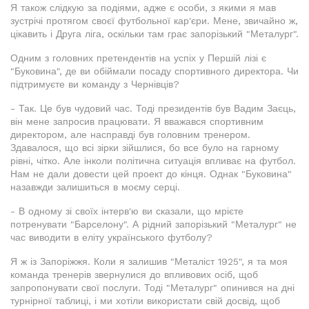
Я також слідкую за подіями, адже є особи, з якими я мав
зустрічі протягом своєї футбольної кар'єри. Мене, звичайно ж,
цікавить і Друга ліга, оскільки там грає запорізький "Металург".
Одним з головних претендентів на успіх у Першій лізі є
"Буковина", де ви обіймали посаду спортивного директора. Чи
підтримуєте ви команду з Чернівців?
- Так. Це був чудовий час. Тоді президентів був Вадим Заєць,
він мене запросив працювати. Я вважався спортивним
директором, але насправді був головним тренером.
Здавалося, що всі зірки зійшлися, бо все було на гарному
рівні, чітко. Але інколи політична ситуація впливає на футбол.
Нам не дали довести цей проект до кінця. Однак "Буковина"
назавжди залишиться в моєму серці.
- В одному зі своїх інтерв'ю ви сказали, що мрієте
потренувати "Барселону". А рідний запорізький "Металург" не
час виводити в еліту українського футболу?
Я ж із Запоріжжя. Коли я залишив "Металіст 1925", я та моя
команда тренерів звернулися до впливових осіб, щоб
запропонувати свої послуги. Тоді "Металург" опинився на дні
турнірної таблиці, і ми хотіли використати свій досвід, щоб