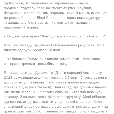
футболістів, які перейшли до європейських клубів і
продемонстрували себе на високому рівні. Грузини,
безумовно, є талановитим народом, хоча й мають схильність
до розслабленості. Віллі Саньоль не лише покращив гру
команди, але й суттєво змінив менталітет гравців у
національній збірній.
- Ви двічі приводили "Ділу" до третього місця. То був успіх?
Для цієї команди це дійсно був вражаючий результат. Ми з
гідністю здобули бронзові медалі.
- З "Динамо" Батумі ви ставали чемпіонами. Чому ваша
співпраця тривала трохи більше року?
Я приєднався до "Динамо" з "Ділі" в середині чемпіонату
2023 року, підписавши контракт на 2,5 роки. У тому сезоні ми
здобули титул чемпіонів, і я отримав звання найкращого
тренера Грузії (усміхається). Наш склад був досить сильним,
але після завершення сезону близько 16 гравців покинули
команду. З'явилися певні фінансові труднощі. Мені обіцяли,
що все налагодиться, але ситуація не змінювалася. Коли
спортивний директор пішов у відставку, я зрозумів, що ми на
грані втрати контролю. Тренерів та гравців почали вводити в