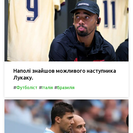
Наполі знайшов можливого наступника
Лукаку.
#
#
#
Футболіст
Італія
Бразилія