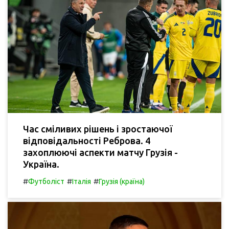
Час сміливих рішень і зростаючої
відповідальності Реброва. 4
захоплюючі аспекти матчу Грузія -
Україна.
#
#
#
Футболіст
Італія
Грузія (країна)