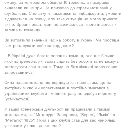
оману: за контрактом обіцяли 10 гривень, а насправді
видавали лише три. Це призвело до втрати мотивації у
футболістів. Спочатку я намагався їх підбадьорити, умовити
віддаватися на повну, але така ситуація не могла тривати
вічно. Врешті-решт, мені не залишилося нічого іншого, як
залишити команду.
Ви витратили значний час на роботу в Україні. Чи простіше
вам реалізувати себе за кордоном?
- В Україні дуже багато хороших команд, але ще більше
якісних тренерів, які зараз сидять без роботи та не можуть
застосувати свої знання. Тому на Батьківщині зараз важко
запровадитись.
Сила наших команд підтверджується навіть тим, що на
зустрічах зі своїми колективами я постійно змагався з
українськими клубами і жодного разу не здобув перемогу
(усміхається).
У вашій тренерській діяльності ви працювали з такими
командами, як "Металург" Запоріжжя, "Верес", "Львів" та
"Металіст 1925". Який з цих клубів став для вас найбільш
успішним у плані досягнень?