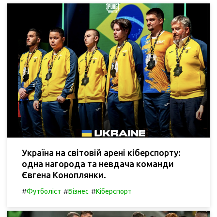
Україна на світовій арені кіберспорту:
одна нагорода та невдача команди
Євгена Коноплянки.
#
#
#
Футболіст
Бізнес
Кіберспорт