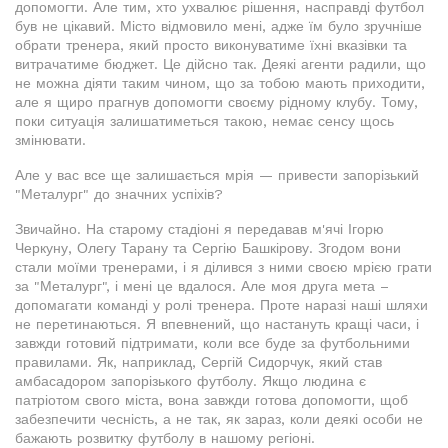
допомогти. Але тим, хто ухвалює рішення, насправді футбол
був не цікавий. Місто відмовило мені, адже їм було зручніше
обрати тренера, який просто виконуватиме їхні вказівки та
витрачатиме бюджет. Це дійсно так. Деякі агенти радили, що
не можна діяти таким чином, що за тобою мають приходити,
але я щиро прагнув допомогти своєму рідному клубу. Тому,
поки ситуація залишатиметься такою, немає сенсу щось
змінювати.
Але у вас все ще залишається мрія — привести запорізький
"Металург" до значних успіхів?
Звичайно. На старому стадіоні я передавав м'ячі Ігорю
Черкуну, Олегу Тарану та Сергію Башкірову. Згодом вони
стали моїми тренерами, і я ділився з ними своєю мрією грати
за "Металург", і мені це вдалося. Але моя друга мета –
допомагати команді у ролі тренера. Проте наразі наші шляхи
не перетинаються. Я впевнений, що настануть кращі часи, і
завжди готовий підтримати, коли все буде за футбольними
правилами. Як, наприклад, Сергій Сидорчук, який став
амбасадором запорізького футболу. Якщо людина є
патріотом свого міста, вона завжди готова допомогти, щоб
забезпечити чесність, а не так, як зараз, коли деякі особи не
бажають розвитку футболу в нашому регіоні.