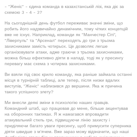
- "Женіс" - єдина команда в казахстанській лізі, яка діє за
схемою 3 - 4 - 3?
На сьогоднішній день футбол переживає значні зміни, що
робить його надзвичайно динамічним, тому чітких концепцій
вже не існує. Наприклад, команди як "Манчестер Сіті",
"Ліверпуль" та "Арсенал" переходять до гри з трьома
захисниками замість чотирьох. Це дозволяє легше
організовувати атаки, адже граючи з трьома захисниками,
можна більш ефективно діяти в нападі, тоді як у пресингу
перевагу має схема з чотирма захисниками.
Ви взяли під своє крило команду, яка раніше займала останні
місця в турнірній таблиці, але тепер, після низки вдалих
виступів, "Женіс" наблизився до вершини. Яка ж причина
такого успішного злету?
Ми внесли деякі зміни в психологію наших гравців.
Командний штаб, що працював до мене, більше акцентував
на оборонних тактиках. Я ж намагався впровадити
атакувальний стиль гри, підвищуючи лінію захисту і
приділяючи багато уваги пресингу, щоб примусити суперника
діяти швидше з м'ячем. Вже зараз можу відзначити, що наші