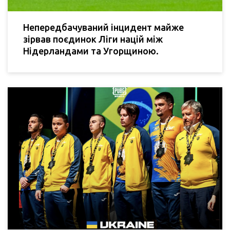
Непередбачуваний інцидент майже
зірвав поєдинок Ліги націй між
Нідерландами та Угорщиною.