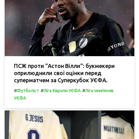
ПСЖ проти "Астон Вілли": букмекери
оприлюднили свої оцінки перед
суперматчем за Суперкубок УЄФА.
#
#
#
Футболіст
Ліга Європи УЄФА
Ліга чемпіонів
УЄФА