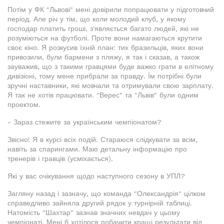
Потім у ФК "Львові" мені довірили попрацювати у підготовчий
період. Але річ у тім, що коли молодий клуб, у якому
господар платить гроші, з'являється багато людей, які не
розуміються на футболі. Проте вони намагаються крутити
своє кіно. Я розкусив їхній план: тих бразильців, яких вони
привозили, були бармени з пляжу, я так і сказав, а також
зауважив, що з такими гравцями буде важко грати в елітному
дивізіоні, тому мене прибрали за правду. Їм потрібні були
зручні наставники, які мовчали та отримували свою зарплату.
Я так не хотів працювати. "Верес" та "Львів" були одним
проектом.
- Зараз стежите за українським чемпіонатом?
Звісно! Я в курсі всіх подій. Стараюся слідкувати за всім,
навіть за спарингами. Маю детальну інформацію про
тренерів і гравців (усміхається).
Які у вас очікування щодо наступного сезону в УПЛ?
Загляну назад і зазначу, що команда "Олександрія" цілком
справедливо зайняла другий рядок у турнірній таблиці.
Натомість "Шахтар" зазнав значних невдач у цьому
чемпіонаті. Мені б хотілося побачити кращі результати від