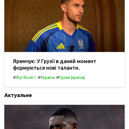
Яремчук: У Грузії в даний момент
формуються нові таланти.
#
#
#
Футболіст
Україна
Грузія (країна)
Актуальне