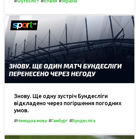
#
#
#
Футболіст
Іспанія
Україна
Знову. Ще одну зустріч Бундесліги
відкладено через погіршення погодних
умов.
#
#
#
Німецька мова
Гамбург
Бундесліга