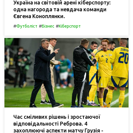
Україна на світовій арені кіберспорту:
одна нагорода та невдача команди
Євгена Коноплянки.
#
#
#
Футболіст
Бізнес
Кіберспорт
Час сміливих рішень і зростаючої
відповідальності Реброва. 4
захоплюючі аспекти матчу Грузія -