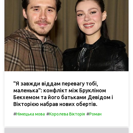
"Я завжди віддам перевагу тобі,
маленька": конфлікт між Брукліном
Бекхемом та його батьками Девідом і
Вікторією набрав нових обертів.
#
#
#
Німецька мова
Королева Вікторія
Роман