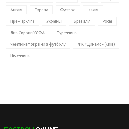
Англія
Європа
Футбол
Італія
Прем'єр-ліга
Українці
Бразилія
Росія
Ліга Європи УЄФА
Туреччина
Чемпіонат України з футболу
ФК «Динамо» (Київ)
Німеччина