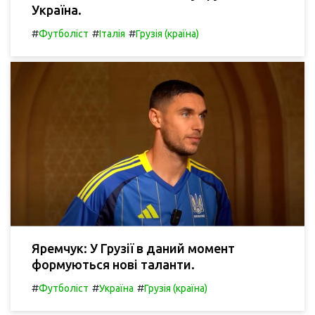
Україна.
#
#
#
Футболіст
Італія
Грузія (країна)
Яремчук: У Грузії в даний момент
формуються нові таланти.
#
#
#
Футболіст
Україна
Грузія (країна)