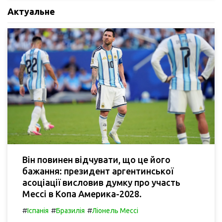
Актуальне
Він повинен відчувати, що це його
бажання: президент аргентинської
асоціації висловив думку про участь
Мессі в Копа Америка-2028.
#
#
#
Іспанія
Бразилія
Ліонель Мессі