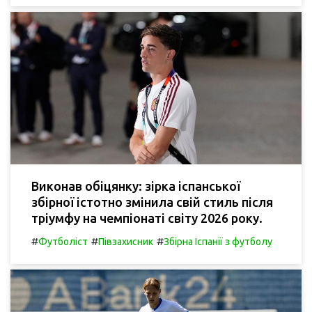
Виконав обіцянку: зірка іспанської
збірної істотно змінила свій стиль після
тріумфу на чемпіонаті світу 2026 року.
#
#
#
Футболіст
Півзахисник
Збірна Іспанії з футболу