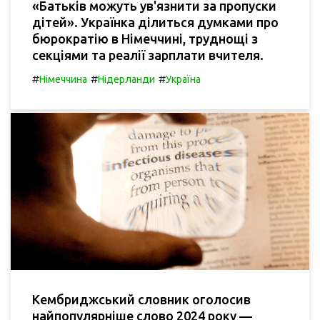
«Батьків можуть ув'язнити за пропуски
дітей». Українка ділиться думками про
бюрократію в Німеччині, труднощі з
секціями та реалії зарплати вчителя.
#
#
#
Німеччина
Нідерланди
Україна
Кембриджський словник оголосив
найпопулярніше слово 2024 року —