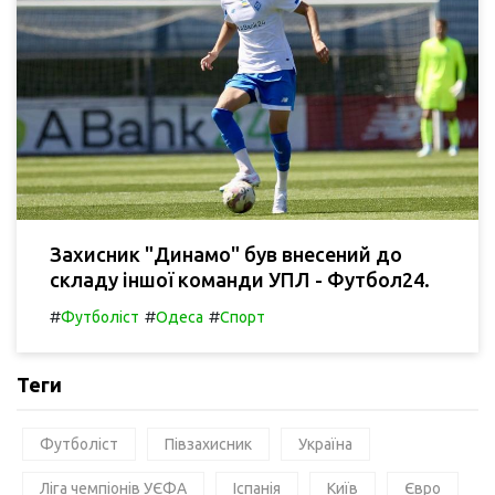
Захисник "Динамо" був внесений до
складу іншої команди УПЛ - Футбол24.
#
#
#
Футболіст
Одеса
Спорт
Теги
Футболіст
Півзахисник
Україна
Ліга чемпіонів УЄФА
Іспанія
Київ
Євро