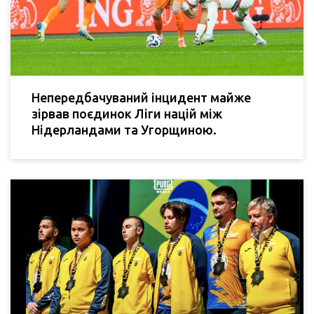
Непередбачуваний інцидент майже
зірвав поєдинок Ліги націй між
Нідерландами та Угорщиною.