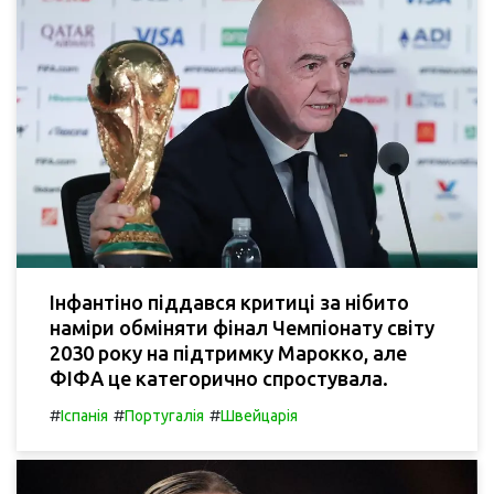
Інфантіно піддався критиці за нібито
наміри обміняти фінал Чемпіонату світу
2030 року на підтримку Марокко, але
ФІФА це категорично спростувала.
#
#
#
Іспанія
Португалія
Швейцарія