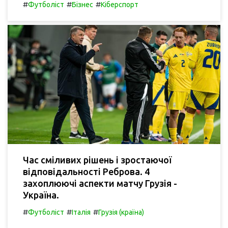
#
#
#
Футболіст
Бізнес
Кіберспорт
Час сміливих рішень і зростаючої
відповідальності Реброва. 4
захоплюючі аспекти матчу Грузія -
Україна.
#
#
#
Футболіст
Італія
Грузія (країна)