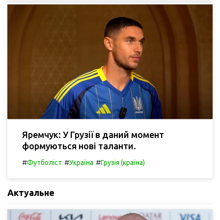
Яремчук: У Грузії в даний момент
формуються нові таланти.
#
#
#
Футболіст
Україна
Грузія (країна)
Актуальне