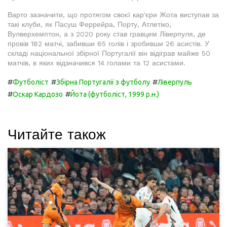
Варто зазначити, що протягом своєї кар'єри Жота виступав за
такі клуби, як Пасуш Феррейра, Порту, Атлетіко,
Вулверхемптон, а з 2020 року став гравцем Ліверпуля, де
провів 182 матчі, забивши 65 голів і зробивши 26 асистів. У
складі національної збірної Португалії він відіграв майже 50
матчів, в яких відзначився 14 голами та 12 асистами.
#
#
#
Футболіст
Збірна Португалії з футболу
Ліверпуль
#
#
Оскар Кардозо
Йота (футболіст, 1999 р.н.)
Читайте також