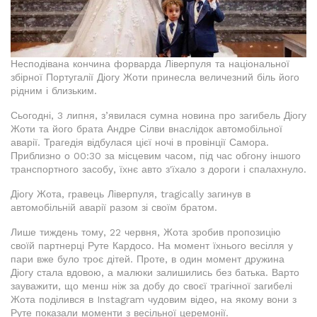
Несподівана кончина форварда Ліверпуля та національної
збірної Португалії Діогу Жоти принесла величезний біль його
рідним і близьким.
Сьогодні, 3 липня, з’явилася сумна новина про загибель Діогу
Жоти та його брата Андре Сілви внаслідок автомобільної
аварії. Трагедія відбулася цієї ночі в провінції Самора.
Приблизно о 00:30 за місцевим часом, під час обгону іншого
транспортного засобу, їхнє авто з'їхало з дороги і спалахнуло.
Діогу Жота, гравець Ліверпуля, tragically загинув в
автомобільній аварії разом зі своїм братом.
Лише тиждень тому, 22 червня, Жота зробив пропозицію
своїй партнерці Руте Кардосо. На момент їхнього весілля у
пари вже було троє дітей. Проте, в один момент дружина
Діогу стала вдовою, а малюки залишились без батька. Варто
зауважити, що менш ніж за добу до своєї трагічної загибелі
Жота поділився в Instagram чудовим відео, на якому вони з
Руте показали моменти з весільної церемонії.