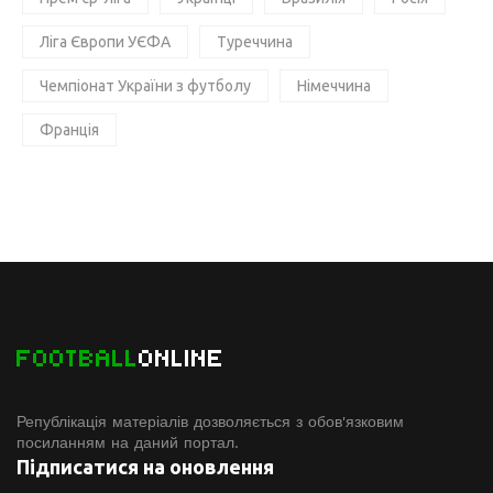
Ліга Європи УЄФА
Туреччина
Чемпіонат України з футболу
Німеччина
Франція
FOOTBALL
ONLINE
Републікація матеріалів дозволяється з обов'язковим
посиланням на даний портал.
Підписатися на оновлення