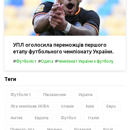
УПЛ оголосила переможців першого
етапу футбольного чемпіонату України.
#
#
#
Футболіст
Одеса
Чемпіонат України з футболу
Теги
Футболіст
Півзахисник
Україна
Ліга чемпіонів УЄФА
Іспанія
Київ
Євро
Англія
Європа
Футбол
Італія
Прем'єр-ліга
Українці
Бразилія
Росія