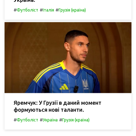
#
#
#
Футболіст
Італія
Грузія (країна)
Яремчук: У Грузії в даний момент
формуються нові таланти.
#
#
#
Футболіст
Україна
Грузія (країна)