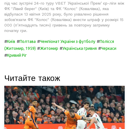
під час зустрічі 24-го туру VBET Української Премʼєр-ліги між
ФК "Лівий берег" (Київ) та ФК "Колос" (Ковалівка), яка
відбулася 13 квітня 2025 року, було ухвалено рішення
зобов'язати ФК "Колос" (Ковалівка) внести штраф у розмірі 15
000 (п’ятнадцять тисяч) гривень за повторну затримку
початку гри.
#
#
#
#
Київ
Полтава
Чемпіонат України з футболу
Полісся
#
#
#
(Житомир, 1959)
Житомир
Українська гривня
Черкаси
#
Кривий Ріг
Читайте також