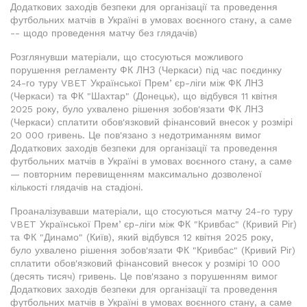
Додаткових заходів безпеки для організації та проведення
футбольних матчів в Україні в умовах воєнного стану, а саме
-- щодо проведення матчу без глядачів)
Розглянувши матеріали, що стосуються можливого
порушення регламенту ФК ЛНЗ (Черкаси) під час поєдинку
24-го туру VBET Української Премʼєр-ліги між ФК ЛНЗ
(Черкаси) та ФК "Шахтар" (Донецьк), що відбувся 11 квітня
2025 року, було ухвалено рішення зобов'язати ФК ЛНЗ
(Черкаси) сплатити обов'язковий фінансовий внесок у розмірі
20 000 гривень. Це пов'язано з недотриманням вимог
Додаткових заходів безпеки для організації та проведення
футбольних матчів в Україні в умовах воєнного стану, а саме
— повторним перевищенням максимально дозволеної
кількості глядачів на стадіоні.
Проаналізувавши матеріали, що стосуються матчу 24-го туру
VBET Української Премʼєр-ліги між ФК "Кривбас" (Кривий Ріг)
та ФК "Динамо" (Київ), який відбувся 12 квітня 2025 року,
було ухвалено рішення зобов'язати ФК "Кривбас" (Кривий Ріг)
сплатити обов'язковий фінансовий внесок у розмірі 10 000
(десять тисяч) гривень. Це пов'язано з порушенням вимог
Додаткових заходів безпеки для організації та проведення
футбольних матчів в Україні в умовах воєнного стану, а саме