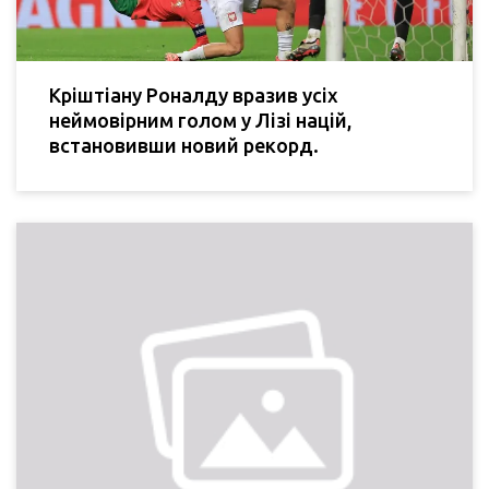
Кріштіану Роналду вразив усіх
неймовірним голом у Лізі націй,
встановивши новий рекорд.