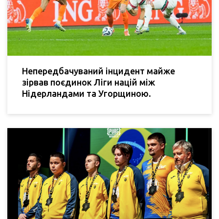
Непередбачуваний інцидент майже
зірвав поєдинок Ліги націй між
Нідерландами та Угорщиною.