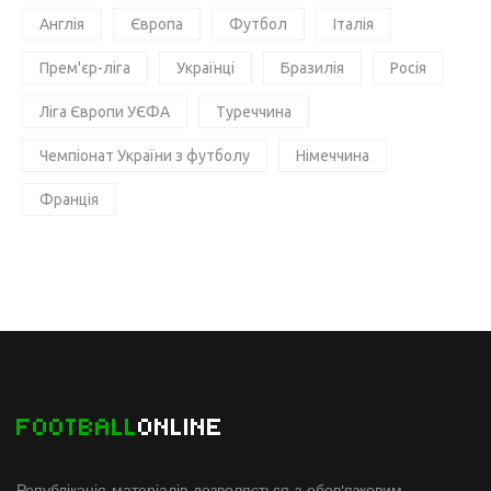
Англія
Європа
Футбол
Італія
Прем'єр-ліга
Українці
Бразилія
Росія
Ліга Європи УЄФА
Туреччина
Чемпіонат України з футболу
Німеччина
Франція
FOOTBALL
ONLINE
Републікація матеріалів дозволяється з обов'язковим