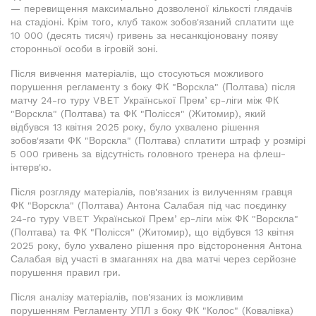
— перевищення максимально дозволеної кількості глядачів
на стадіоні. Крім того, клуб також зобов'язаний сплатити ще
10 000 (десять тисяч) гривень за несанкціоновану появу
сторонньої особи в ігровій зоні.
Після вивчення матеріалів, що стосуються можливого
порушення регламенту з боку ФК "Ворскла" (Полтава) після
матчу 24-го туру VBET Української Премʼєр-ліги між ФК
"Ворскла" (Полтава) та ФК "Полісся" (Житомир), який
відбувся 13 квітня 2025 року, було ухвалено рішення
зобов'язати ФК "Ворскла" (Полтава) сплатити штраф у розмірі
5 000 гривень за відсутність головного тренера на флеш-
інтерв'ю.
Після розгляду матеріалів, пов'язаних із вилученням гравця
ФК "Ворскла" (Полтава) Антона Салабая під час поєдинку
24-го туру VBET Української Премʼєр-ліги між ФК "Ворскла"
(Полтава) та ФК "Полісся" (Житомир), що відбувся 13 квітня
2025 року, було ухвалено рішення про відсторонення Антона
Салабая від участі в змаганнях на два матчі через серйозне
порушення правил гри.
Після аналізу матеріалів, пов'язаних із можливим
порушенням Регламенту УПЛ з боку ФК "Колос" (Ковалівка)