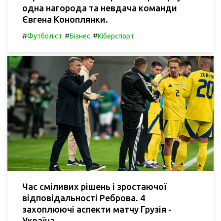
одна нагорода та невдача команди
Євгена Коноплянки.
#
#
#
Футболіст
Бізнес
Кіберспорт
Час сміливих рішень і зростаючої
відповідальності Реброва. 4
захоплюючі аспекти матчу Грузія -
Україна.