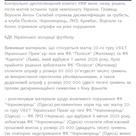
Контрольно-диспіплінарний комітет УАФ виніс низку рішень
після матчів останніх турів чемпіонату України. Гравець
Ворскли Антон Салабай отримав дискваліфікацію за грубість,
а клуби Полісся, Чорноморець, ЛНЗ, Кривбас, Ворскла та
Колос отримали штрафи на різні порушення.
КДК Української асоціації футболу:
Вивчивши матеріали, що стосуються матчу 23-го туру VBET
Української Премʼєр-ліги між ФК "Полісся" (Житомир) та ФК
"Карпати" (Львів), який відбувся 7 квітня 2025 року, було
прийнято рішення зобов'язати ФК "Полісся" (Житомир)
сплатити штраф у розмірі 50 000 (п’ятдесят тисяч) гривень
за використання піротехніки уболівальниками, а також
додатковий штраф у розмірі 200 000 (двісті тисяч) гривень за
прояви дискримінаційної символіки з боку фанатів.
- розглянувши матеріали щодо можливого порушення ФК
"Чорноморець" (Одеса) регламентних норм під час матчу 23-
го туру VBET Української Премʼєр-ліги ФК "Чорноморець"
(Одеса) -- ФК ЛНЗ (Черкаси), що відбувся 5 квітня 2025 року,
зобов'язав ФК "Чорноморець" (Одеса) сплатити обов'язковий
грошовий внесок у розмірі 20 000 (двадцять тисяч) гривень
(за повторне недотримання ФК "Чорноморець" (Одеса) вимог