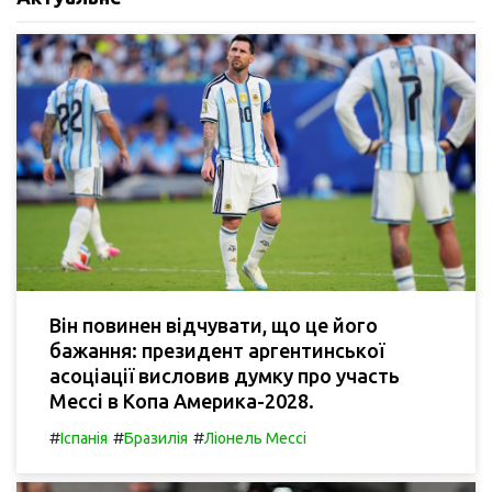
Він повинен відчувати, що це його
бажання: президент аргентинської
асоціації висловив думку про участь
Мессі в Копа Америка-2028.
#
#
#
Іспанія
Бразилія
Ліонель Мессі