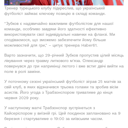
Тренер турецького клубу підкреслив, що український
футболіст займає ключову позицію в складі команди.
"Зубков є надзвичайно важливим футболістом для нашої
команди, особливо завдяки його здатності ефективно
використовувати свої індивідуальні навички на фланзі. Ми
сподіваємося, що зможемо забезпечити йому більше
можливостей для гри," – цитує тренера Haber61.
Варто зазначити, що 29-річний Зубков пропустив цілий місяць
лікування через травму литкового м'яза. Олександр
повернувся до гри наприкінці лютого і вже встиг двічі вийти на
поле в ролі заміни.
У поточному сезоні український футболіст зіграв 25 матчів за
свій клуб, в яких відзначився трьома голами та зробив вісім
асистів. Його угода з Трабзонспором триватиме до кінця
червня 2029 року.
У наступному матчі Трабзонспор зустрінеться з
Кайсеріспором у виїзній грі. Цей поєдинок заплановано на 9
березня і стартуватиме о 19:00 за київським часом.