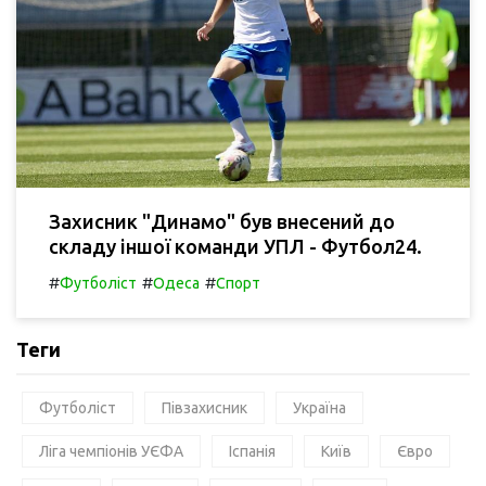
Захисник "Динамо" був внесений до
складу іншої команди УПЛ - Футбол24.
#
#
#
Футболіст
Одеса
Спорт
Теги
Футболіст
Півзахисник
Україна
Ліга чемпіонів УЄФА
Іспанія
Київ
Євро