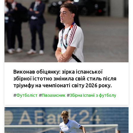
Виконав обіцянку: зірка іспанської
збірної істотно змінила свій стиль після
тріумфу на чемпіонаті світу 2026 року.
#
#
#
Футболіст
Півзахисник
Збірна Іспанії з футболу