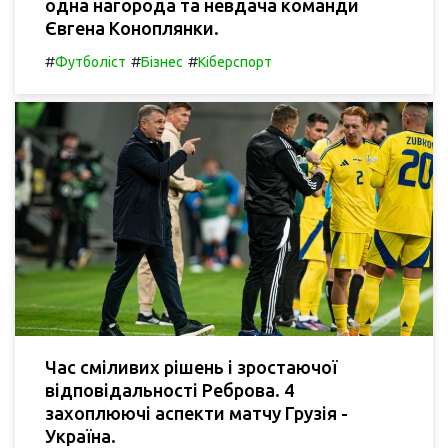
одна нагорода та невдача команди
Євгена Коноплянки.
#
#
#
Футболіст
Бізнес
Кіберспорт
Час сміливих рішень і зростаючої
відповідальності Реброва. 4
захоплюючі аспекти матчу Грузія -
Україна.