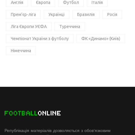
Англія
Європа
Футбол
Італія
Прем'єр-ліга
Українці
Бразилія
Росія
Ліга Європи УЄФА
Туреччина
Чемпіонат України з футболу
ФК «Динамо» (Київ)
Німеччина
FOOTBALL
ONLINE
Републікація матеріалів дозволяється з обов'язковим