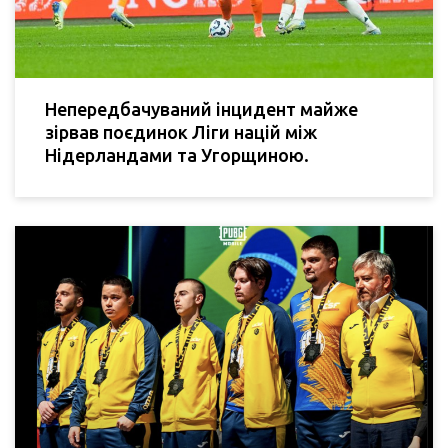
Непередбачуваний інцидент майже
зірвав поєдинок Ліги націй між
Нідерландами та Угорщиною.