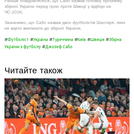
Раніше повідомлялося, що Сабо назвав головну проблему
збірної України перед грою проти Швеції у відборі на
ЧС-2026.
Зазначимо, що Сабо назвав двох футболістів Шахтаря, яких
не варто викликати до збірної України.
#
#
#
#
#
#
Футболіст
Україна
Туреччина
Київ
Швеція
Збірна
#
України з футболу
Джозеф Сабо
Читайте також