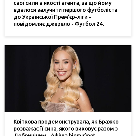
свої сили в якості агента, за що йому
вдалося залучити першого футболіста
до Української Прем'єр-ліги -
повідомляє джерело - Футбол 24.
Квіткова продемонструвала, як Бражко
розважає її сина, якого виховує разом з
Добриніним - Афіша bigmir)net.