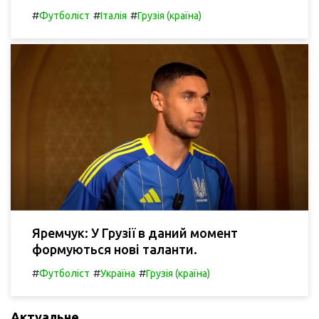
#
#
#
Футболіст
Італія
Грузія (країна)
Яремчук: У Грузії в даний момент
формуються нові таланти.
#
#
#
Футболіст
Україна
Грузія (країна)
Актуальне