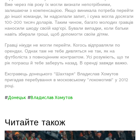
Вже через пів року їх могли визнати непотрібними,
залишаючи з компенсацією. Якщо виникала потреба перейти
до іншої команди, їм надсилали запит, і сума могла досягати
100-200 тисяч доларів. Таким чином, багато молодих гравців
наносили шкоду своїй кар'єрі. Бували випадки, коли батьки
навіть збирали гроші, щоб допомогти своїм дітям.
Гравці нікуди не могли перейти. Когось відправляли по
орендах. Однак там не тебе дивляться не так, як на
футболіста з повноцінним контрактом. Усі розуміють, що ти
рік пограєш й тебе заберуть назад. В оренді завжди важко.
Ексгравець донецького "Шахтаря" Владислав Хомутов
пригадав перебування в московському "локомотиві" у 2012
році.
#
#
Донецьк
Владислав Хомутов
Читайте також