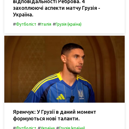
відповідальності Реброва. 4
захоплюючі аспекти матчу Грузія -
Україна.
#
#
#
Футболіст
Італія
Грузія (країна)
Яремчук: У Грузії в даний момент
формуються нові таланти.
#
#
#
Футболіст
Україна
Грузія (країна)