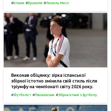
#
#
#
Іспанія
Бразилія
Ліонель Мессі
Виконав обіцянку: зірка іспанської
збірної істотно змінила свій стиль після
тріумфу на чемпіонаті світу 2026 року.
#
#
#
Футболіст
Півзахисник
Збірна Іспанії з футболу