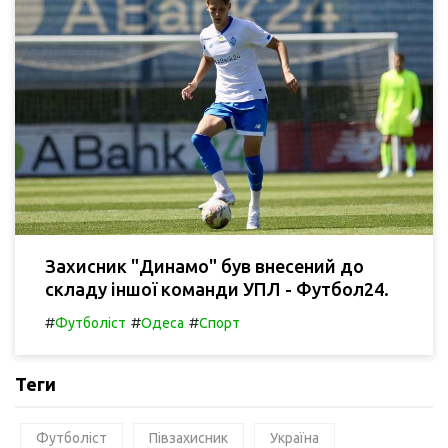
Захисник "Динамо" був внесений до
складу іншої команди УПЛ - Футбол24.
#
#
#
Футболіст
Одеса
Спорт
Теги
Футболіст
Півзахисник
Україна