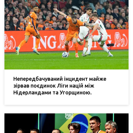
Непередбачуваний інцидент майже
зірвав поєдинок Ліги націй між
Нідерландами та Угорщиною.