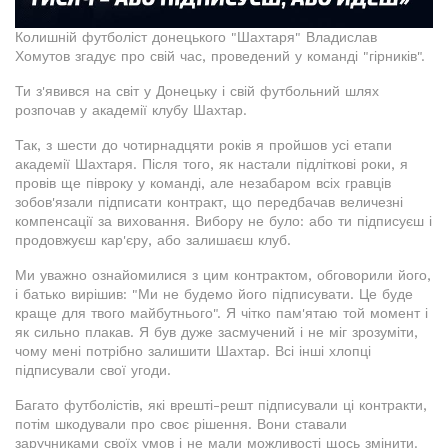
Колишній футболіст донецького "Шахтаря" Владислав
Хомутов згадує про свій час, проведений у команді "гірників".
Ти з'явився на світ у Донецьку і свій футбольний шлях
розпочав у академії клубу Шахтар.
Так, з шести до чотирнадцяти років я пройшов усі етапи
академії Шахтаря. Після того, як настали підліткові роки, я
провів ще півроку у команді, але незабаром всіх гравців
зобов'язали підписати контракт, що передбачав величезні
компенсації за виховання. Вибору не було: або ти підписуєш і
продовжуєш кар'єру, або залишаєш клуб.
Ми уважно ознайомилися з цим контрактом, обговорили його,
і батько вирішив: "Ми не будемо його підписувати. Це буде
краще для твого майбутнього". Я чітко пам'ятаю той момент і
як сильно плакав. Я був дуже засмучений і не міг зрозуміти,
чому мені потрібно залишити Шахтар. Всі інші хлопці
підписували свої угоди.
Багато футболістів, які врешті-решт підписували ці контракти,
потім шкодували про своє рішення. Вони ставали
заручниками своїх умов і не мали можливості щось змінити.