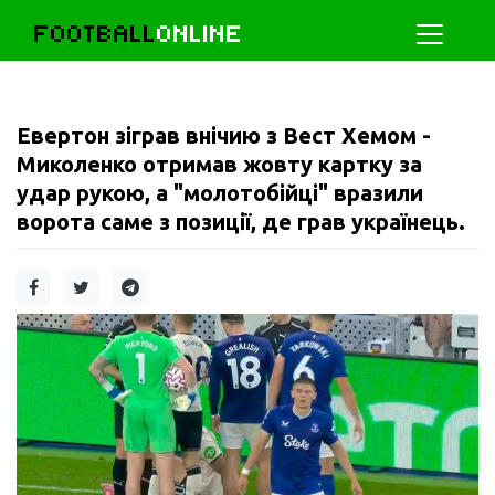
FOOTBALL
ONLINE
Евертон зіграв внічию з Вест Хемом -
Миколенко отримав жовту картку за
удар рукою, а "молотобійці" вразили
ворота саме з позиції, де грав українець.