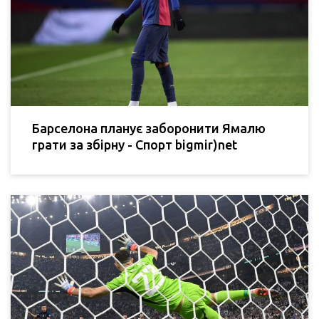
Барселона планує заборонити Ямалю
грати за збірну - Спорт bigmir)net