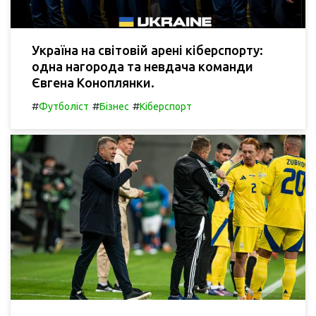
Україна на світовій арені кіберспорту:
одна нагорода та невдача команди
Євгена Коноплянки.
#
#
#
Футболіст
Бізнес
Кіберспорт