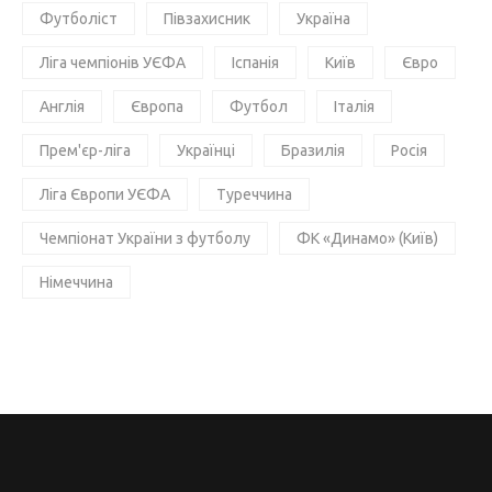
Футболіст
Півзахисник
Україна
Ліга чемпіонів УЄФА
Іспанія
Київ
Євро
Англія
Європа
Футбол
Італія
Прем'єр-ліга
Українці
Бразилія
Росія
Ліга Європи УЄФА
Туреччина
Чемпіонат України з футболу
ФК «Динамо» (Київ)
Німеччина