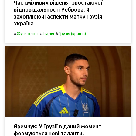
Час сміливих рішень і зростаючої
відповідальності Реброва. 4
захоплюючі аспекти матчу Грузія -
Україна.
#
#
#
Футболіст
Італія
Грузія (країна)
Яремчук: У Грузії в даний момент
формуються нові таланти.