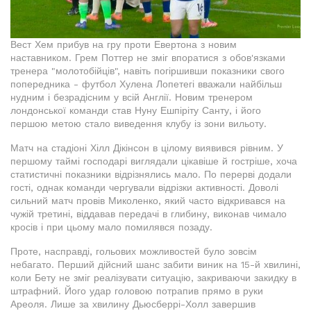
Вест Хем прибув на гру проти Евертона з новим
наставником. Грем Поттер не зміг впоратися з обов'язками
тренера "молотобійців", навіть погіршивши показники свого
попередника - футбол Хулена Лопетегі вважали найбільш
нудним і безрадісним у всій Англії. Новим тренером
лондонської команди став Нуну Ешпіріту Санту, і його
першою метою стало виведення клубу із зони вильоту.
Матч на стадіоні Хілл Дікінсон в цілому виявився рівним. У
першому таймі господарі виглядали цікавіше й гостріше, хоча
статистичні показники відрізнялись мало. По перерві додали
гості, однак команди чергували відрізки активності. Доволі
сильний матч провів Миколенко, який часто відкривався на
чужій третині, віддавав передачі в глибину, виконав чимало
кросів і при цьому мало помилявся позаду.
Проте, насправді, гольових можливостей було зовсім
небагато. Перший дійсний шанс забити виник на 15-й хвилині,
коли Бету не зміг реалізувати ситуацію, закриваючи закидку в
штрафний. Його удар головою потрапив прямо в руки
Ареоля. Лише за хвилину Дьюсберрі-Холл завершив