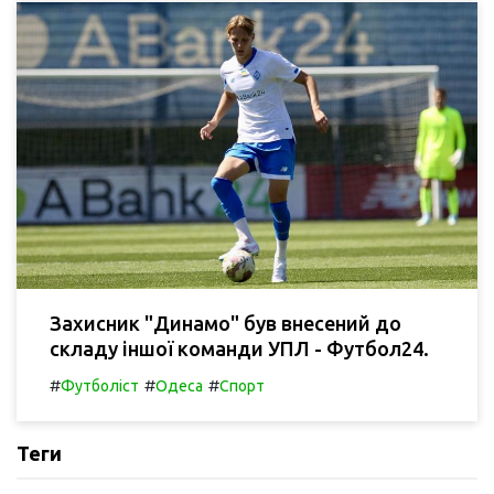
Захисник "Динамо" був внесений до
складу іншої команди УПЛ - Футбол24.
#
#
#
Футболіст
Одеса
Спорт
Теги