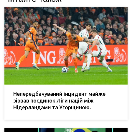
Непередбачуваний інцидент майже
зірвав поєдинок Ліги націй між
Нідерландами та Угорщиною.