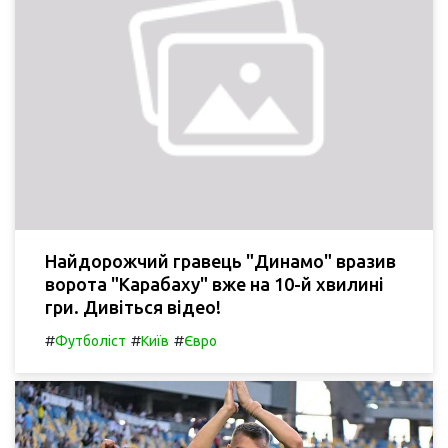
Найдорожчий гравець "Динамо" вразив
ворота "Карабаху" вже на 10-й хвилині
гри. Дивіться відео!
#
#
#
Футболіст
Київ
Євро