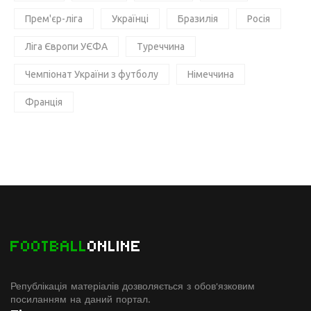
Прем'єр-ліга
Українці
Бразилія
Росія
Ліга Європи УЄФА
Туреччина
Чемпіонат України з футболу
Німеччина
Франція
FOOTBALL
ONLINE
Републікація матеріалів дозволяється з обов'язковим
посиланням на даний портал.