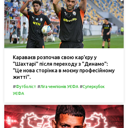
Караваєв розпочав свою кар'єру у
"Шахтарі" після переходу з "Динамо":
"Це нова сторінка в моєму професійному
житті".
#
#
#
Футболіст
Ліга чемпіонів УЄФА
Суперкубок
УЄФА