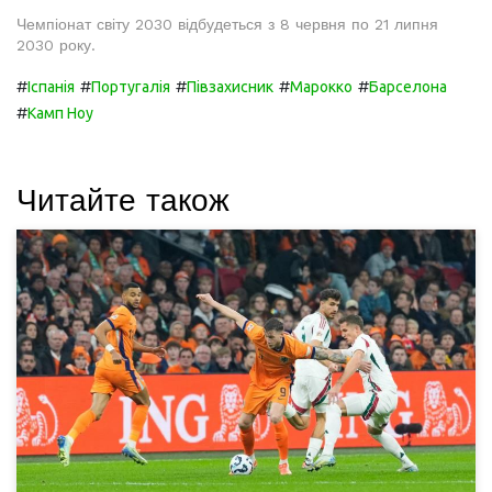
Чемпіонат світу 2030 відбудеться з 8 червня по 21 липня
2030 року.
#
#
#
#
#
Іспанія
Португалія
Півзахисник
Марокко
Барселона
#
Камп Ноу
Читайте також