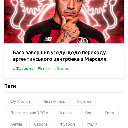
Баєр завершив угоду щодо переходу
аргентинського центрбека з Марселя.
#
#
#
Футболіст
Іспанія
Бізнес
Теги
Футболіст
Півзахисник
Україна
Ліга чемпіонів УЄФА
Іспанія
Київ
Євро
Англія
Європа
Футбол
Італія