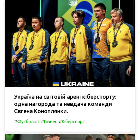
Україна на світовій арені кіберспорту:
одна нагорода та невдача команди
Євгена Коноплянки.
#
#
#
Футболіст
Бізнес
Кіберспорт