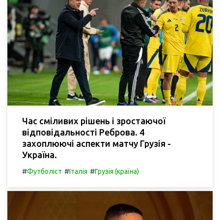
Час сміливих рішень і зростаючої
відповідальності Реброва. 4
захоплюючі аспекти матчу Грузія -
Україна.
#
#
#
Футболіст
Італія
Грузія (країна)