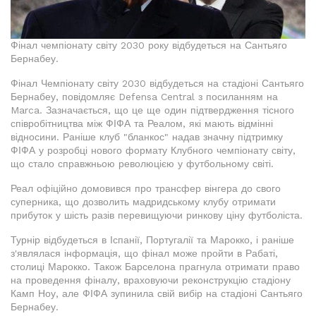
Фінал чемпіонату світу 2030 року відбудеться на Сантьяго
Бернабеу.
Фінал Чемпіонату світу 2030 відбудеться на стадіоні Сантьяго
Бернабеу, повідомляє Defensa Central з посиланням на
Marca. Зазначається, що це ще один підтвердження тісного
співробітництва між ФІФА та Реалом, які мають відмінні
відносини. Раніше клуб "бланкос" надав значну підтримку
ФІФА у розробці нового формату Клубного чемпіонату світу,
що стало справжньою революцією у футбольному світі.
Реал офіційно домовився про трансфер вінгера до свого
суперника, що дозволить мадридському клубу отримати
прибуток у шість разів перевищуючи ринкову ціну футболіста.
Турнір відбудеться в Іспанії, Португалії та Марокко, і раніше
з'являлася інформація, що фінал може пройти в Рабаті,
столиці Марокко. Також Барселона прагнула отримати право
на проведення фіналу, враховуючи реконструкцію стадіону
Камп Ноу, але ФІФА зупинила свій вибір на стадіоні Сантьяго
Бернабеу.