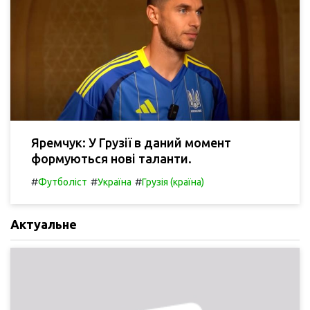
Яремчук: У Грузії в даний момент
формуються нові таланти.
#
#
#
Футболіст
Україна
Грузія (країна)
Актуальне