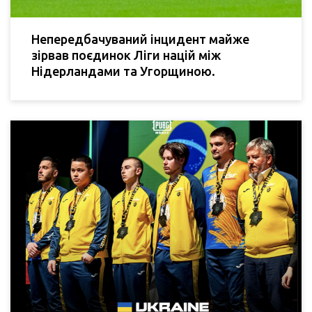
Непередбачуваний інцидент майже
зірвав поєдинок Ліги націй між
Нідерландами та Угорщиною.