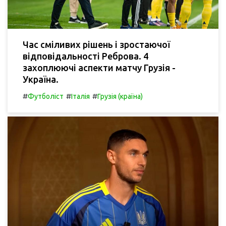
Час сміливих рішень і зростаючої
відповідальності Реброва. 4
захоплюючі аспекти матчу Грузія -
Україна.
#
#
#
Футболіст
Італія
Грузія (країна)