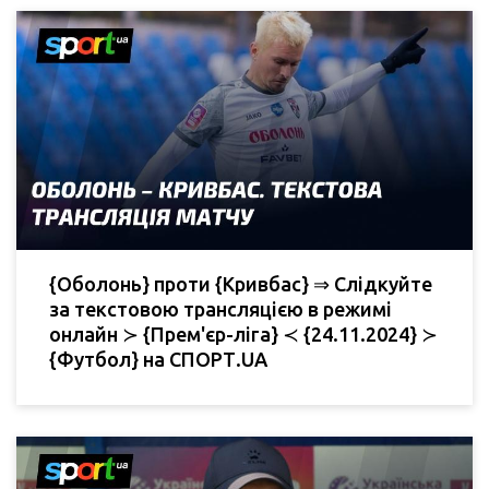
{Оболонь} проти {Кривбас} ⇒ Слідкуйте
за текстовою трансляцією в режимі
онлайн ≻ {Прем'єр-ліга} ≺ {24.11.2024} ≻
{Футбол} на СПОРТ.UA