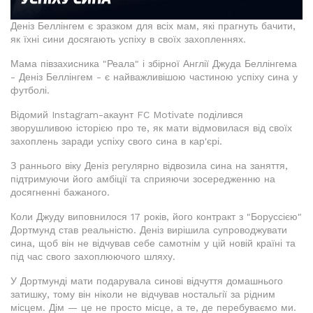
Деніз Беллінгем є зразком для всіх мам, які прагнуть бачити,
як їхні сини досягають успіху в своїх захопленнях.
Мама півзахисника "Реала" і збірної Англії Джуда Беллінгема
- Деніз Беллінгем - є найважливішою частиною успіху сина у
футболі.
Відомий Instagram-акаунт FC Motivate поділився
зворушливою історією про те, як мати відмовилася від своїх
захоплень заради успіху свого сина в кар'єрі.
З раннього віку Деніз регулярно відвозила сина на заняття,
підтримуючи його амбіції та сприяючи зосередженню на
досягненні бажаного.
Коли Джуду виповнилося 17 років, його контракт з "Боруссією"
Дортмунд став реальністю. Деніз вирішила супроводжувати
сина, щоб він не відчував себе самотнім у цій новій країні та
під час свого захоплюючого шляху.
У Дортмунді мати подарувала синові відчуття домашнього
затишку, тому він ніколи не відчував ностальгії за рідним
місцем. Дім — це не просто місце, а те, де перебуваємо ми.