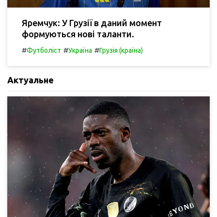
Яремчук: У Грузії в даний момент
формуються нові таланти.
#
#
#
Футболіст
Україна
Грузія (країна)
Актуальне