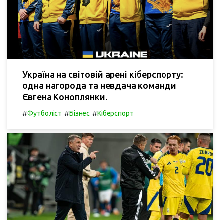
Україна на світовій арені кіберспорту:
одна нагорода та невдача команди
Євгена Коноплянки.
#
#
#
Футболіст
Бізнес
Кіберспорт