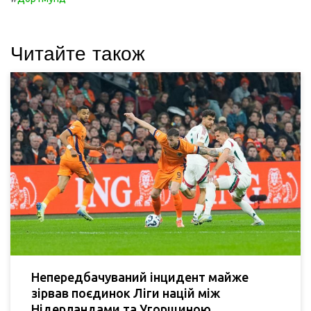
Читайте також
Непередбачуваний інцидент майже
зірвав поєдинок Ліги націй між
Нідерландами та Угорщиною.