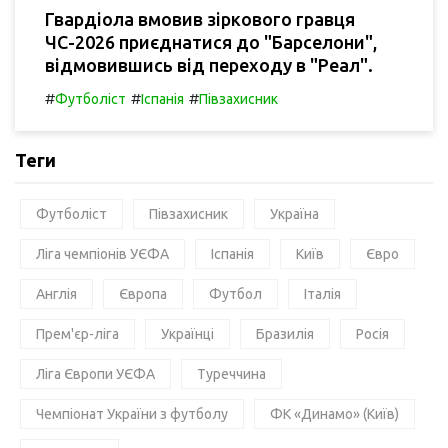
Гвардіола вмовив зіркового гравця
ЧС-2026 приєднатися до "Барселони",
відмовившись від переходу в "Реал".
#
#
#
Футболіст
Іспанія
Півзахисник
Теги
Футболіст
Півзахисник
Україна
Ліга чемпіонів УЄФА
Іспанія
Київ
Євро
Англія
Європа
Футбол
Італія
Прем'єр-ліга
Українці
Бразилія
Росія
Ліга Європи УЄФА
Туреччина
Чемпіонат України з футболу
ФК «Динамо» (Київ)