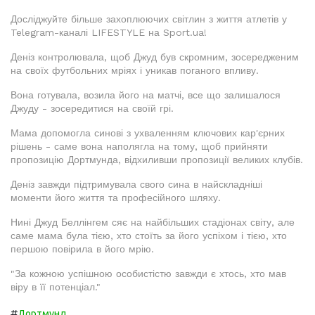
Досліджуйте більше захоплюючих світлин з життя атлетів у
Telegram-каналі LIFESTYLE на Sport.ua!
Деніз контролювала, щоб Джуд був скромним, зосередженим
на своїх футбольних мріях і уникав поганого впливу.
Вона готувала, возила його на матчі, все що залишалося
Джуду - зосередитися на своїй грі.
Мама допомогла синові з ухваленням ключових кар'єрних
рішень - саме вона наполягла на тому, щоб прийняти
пропозицію Дортмунда, відхиливши пропозиції великих клубів.
Деніз завжди підтримувала свого сина в найскладніші
моменти його життя та професійного шляху.
Нині Джуд Беллінгем сяє на найбільших стадіонах світу, але
саме мама була тією, хто стоїть за його успіхом і тією, хто
першою повірила в його мрію.
"За кожною успішною особистістю завжди є хтось, хто мав
віру в її потенціал."
#
Дортмунд