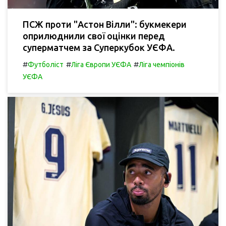
ПСЖ проти "Астон Вілли": букмекери
оприлюднили свої оцінки перед
суперматчем за Суперкубок УЄФА.
#
#
#
Футболіст
Ліга Європи УЄФА
Ліга чемпіонів
УЄФА