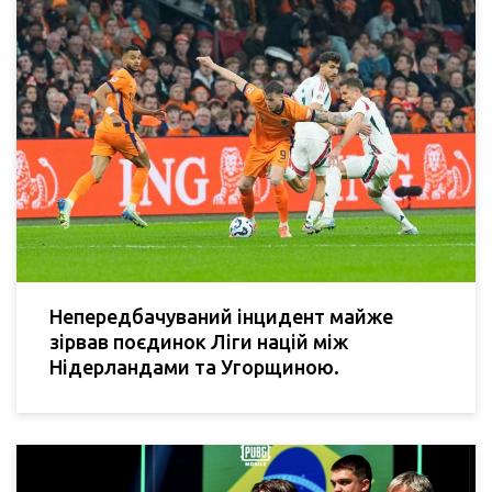
Непередбачуваний інцидент майже
зірвав поєдинок Ліги націй між
Нідерландами та Угорщиною.