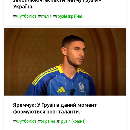
Україна.
#
#
#
Футболіст
Італія
Грузія (країна)
Яремчук: У Грузії в даний момент
формуються нові таланти.
#
#
#
Футболіст
Україна
Грузія (країна)