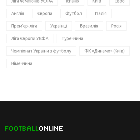
Ліга чемпіонів УЄФА
Іспанія
Київ
Євро
Англія
Європа
Футбол
Італія
Прем'єр-ліга
Українці
Бразилія
Росія
Ліга Європи УЄФА
Туреччина
Чемпіонат України з футболу
ФК «Динамо» (Київ)
Німеччина
FOOTBALL
ONLINE