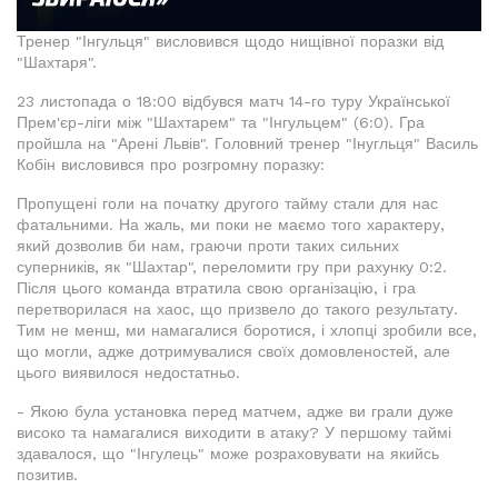
Тренер "Інгульця" висловився щодо нищівної поразки від
"Шахтаря".
23 листопада о 18:00 відбувся матч 14-го туру Української
Прем'єр-ліги між "Шахтарем" та "Інгульцем" (6:0). Гра
пройшла на "Арені Львів". Головний тренер "Інугльця" Василь
Кобін висловився про розгромну поразку:
Пропущені голи на початку другого тайму стали для нас
фатальними. На жаль, ми поки не маємо того характеру,
який дозволив би нам, граючи проти таких сильних
суперників, як "Шахтар", переломити гру при рахунку 0:2.
Після цього команда втратила свою організацію, і гра
перетворилася на хаос, що призвело до такого результату.
Тим не менш, ми намагалися боротися, і хлопці зробили все,
що могли, адже дотримувалися своїх домовленостей, але
цього виявилося недостатньо.
- Якою була установка перед матчем, адже ви грали дуже
високо та намагалися виходити в атаку? У першому таймі
здавалося, що "Інгулець" може розраховувати на якийсь
позитив.