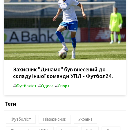
Захисник "Динамо" був внесений до
складу іншої команди УПЛ - Футбол24.
#
#
#
Футболіст
Одеса
Спорт
Теги
Футболіст
Півзахисник
Україна