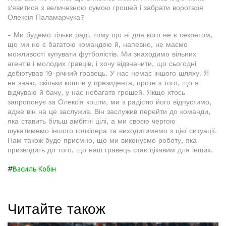
з'явитися з величезною сумою грошей і забрати воротаря
Олексія Паламарчука?
- Ми будемо тільки раді, тому що ні для кого не є секретом,
що ми не є багатою командою й, напевно, не маємо
можливості купувати футболістів. Ми знаходимо вільних
агентів і молодих гравців, і хочу відзначити, що сьогодні
дебютував 19-річний гравець. У нас немає іншого шляху. Я
не знаю, скільки коштів у президента, проте з того, що я
відчуваю й бачу, у нас небагато грошей. Якщо хтось
запропонує за Олексія кошти, ми з радістю його відпустимо,
адже він на це заслужив. Він заслужив перейти до команди,
яка ставить більш амбітні цілі, а ми своєю чергою
шукатимемо іншого голкіпера та виходитимемо з цієї ситуації.
Нам також буде приємно, що ми виконуємо роботу, яка
призводить до того, що наш гравець стає цікавим для інших.
#
Василь Кобін
Читайте також