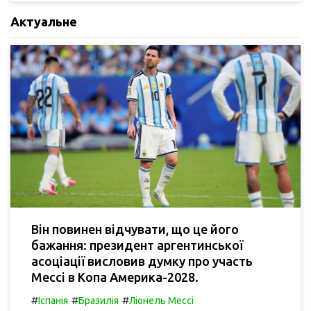
Актуальне
Він повинен відчувати, що це його
бажання: президент аргентинської
асоціації висловив думку про участь
Мессі в Копа Америка-2028.
#
#
#
Іспанія
Бразилія
Ліонель Мессі