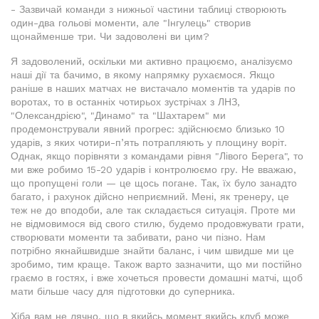
- Зазвичай команди з нижньої частини таблиці створюють
один-два гольові моменти, але "Інгулець" створив
щонайменше три. Чи задоволені ви цим?
Я задоволений, оскільки ми активно працюємо, аналізуємо
наші дії та бачимо, в якому напрямку рухаємося. Якщо
раніше в наших матчах не вистачало моментів та ударів по
воротах, то в останніх чотирьох зустрічах з ЛНЗ,
"Олександрією", "Динамо" та "Шахтарем" ми
продемонстрували явний прогрес: здійснюємо близько 10
ударів, з яких чотири-п’ять потрапляють у площину воріт.
Однак, якщо порівняти з командами рівня "Лівого Берега", то
ми вже робимо 15-20 ударів і контролюємо гру. Не вважаю,
що пропущені голи — це щось погане. Так, їх було занадто
багато, і рахунок дійсно неприємний. Мені, як тренеру, це
теж не до вподоби, але так складається ситуація. Проте ми
не відмовимося від свого стилю, будемо продовжувати грати,
створювати моменти та забивати, рано чи пізно. Нам
потрібно якнайшвидше знайти баланс, і чим швидше ми це
зробимо, тим краще. Також варто зазначити, що ми постійно
граємо в гостях, і вже хочеться провести домашні матчі, щоб
мати більше часу для підготовки до суперника.
Хіба вам не лячно, що в якийсь момент якийсь клуб може