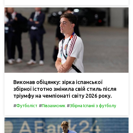
Виконав обіцянку: зірка іспанської
збірної істотно змінила свій стиль після
тріумфу на чемпіонаті світу 2026 року.
#
#
#
Футболіст
Півзахисник
Збірна Іспанії з футболу