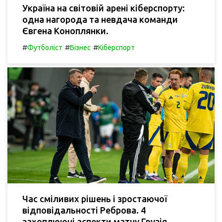
Україна на світовій арені кіберспорту:
одна нагорода та невдача команди
Євгена Коноплянки.
#
#
#
Футболіст
Бізнес
Кіберспорт
Час сміливих рішень і зростаючої
відповідальності Реброва. 4
захоплюючі аспекти матчу Грузія -