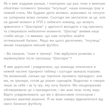
Як я вже згадував раніше, і повторюю ще раз: поки я виконую
обов'язки головного тренера "Інгульця", наша команда грає в
певний стиль. Ми будемо діяти активно, агресивно та тиснути
на суперника всіма силами. Сьогодні ми заплатили за це, але
на даний момент в УПЛ є небагато команд, що можуть
зрівнятися з "Шахтарем" у здатності виходити з-під пресингу
та створювати небезпечні моменти. "Шахтар" виявив наші
слабкі місця, і я вважаю, що нам потрібно знайти
оптимальний баланс. Якщо ми цього досягнемо, "Інгулець"
зможе показувати якісний футбол.
- Ви сказали, "поки я тренер". Уже відбулася розмова з
керівництвом після програшу "Шахтарю"?
Я вже дорослий і усвідомлюю, що команда опинилася в
нижній частині турнірної таблиці і сьогодні зазнала поразки.
Не впевнений, скільки ще терпіння проявить президент, але
ми, як тренери, готові до різних сценаріїв. Водночас я говорю
лише за себе і за ту гру, яку хочу бачити. Ми неодноразово
обговорювали це з президентом, і він знає мою точку зору.
Варто усвідомлювати, що він є фінансовим спонсором і
ухвалює важливі рішення. Я не маю наміру відмовлятися від
свого бачення футболу.