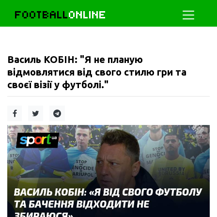
FOOTBALL
ONLINE
Василь КОБІН: "Я не планую
відмовлятися від свого стилю гри та
своєї візії у футболі."