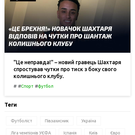
"Це неправда!" – новий гравець Шахтаря
спростував чутки про тиск з боку свого
колишнього клубу.
#
#
#
Спорт
футбол
Теги
Футболіст
Півзахисник
Україна
Ліга чемпіонів УЄФА
Іспанія
Київ
Євро