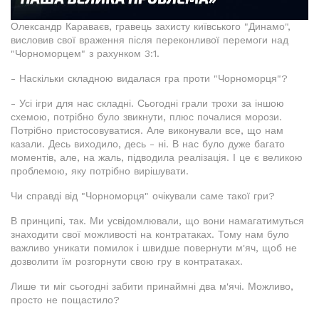
Олександр Караваєв, гравець захисту київського "Динамо",
висловив свої враження після переконливої перемоги над
"Чорноморцем" з рахунком 3:1.
- Наскільки складною видалася гра проти "Чорноморця"?
- Усі ігри для нас складні. Сьогодні грали трохи за іншою
схемою, потрібно було звикнути, плюс почалися морози.
Потрібно пристосовуватися. Але виконували все, що нам
казали. Десь виходило, десь - ні. В нас було дуже багато
моментів, але, на жаль, підводила реалізація. І це є великою
проблемою, яку потрібно вирішувати.
Чи справді від "Чорноморця" очікували саме такої гри?
В принципі, так. Ми усвідомлювали, що вони намагатимуться
знаходити свої можливості на контратаках. Тому нам було
важливо уникати помилок і швидше повернути м'яч, щоб не
дозволити їм розгорнути свою гру в контратаках.
Лише ти міг сьогодні забити принаймні два м'ячі. Можливо,
просто не пощастило?