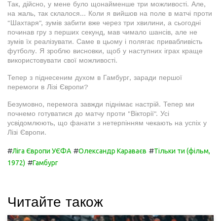
Так, дійсно, у мене було щонайменше три можливості. Але,
на жаль, так склалося... Коли я вийшов на поле в матчі проти
"Шахтаря", зумів забити вже через три хвилини, а сьогодні
починав гру з перших секунд, мав чимало шансів, але не
зумів їх реалізувати. Саме в цьому і полягає привабливість
футболу. Я зроблю висновки, щоб у наступних іграх краще
використовувати свої можливості.
Тепер з піднесеним духом в Гамбург, заради першої
перемоги в Лізі Європи?
Безумовно, перемога завжди піднімає настрій. Тепер ми
почнемо готуватися до матчу проти "Вікторії". Усі
усвідомлюють, що фанати з нетерпінням чекають на успіх у
Лізі Європи.
#
#
#
Ліга Європи УЄФА
Олександр Караваєв
Тільки ти (фільм,
#
1972)
Гамбург
Читайте також