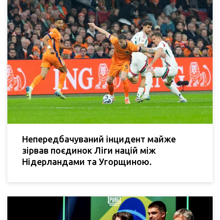
Непередбачуваний інцидент майже
зірвав поєдинок Ліги націй між
Нідерландами та Угорщиною.