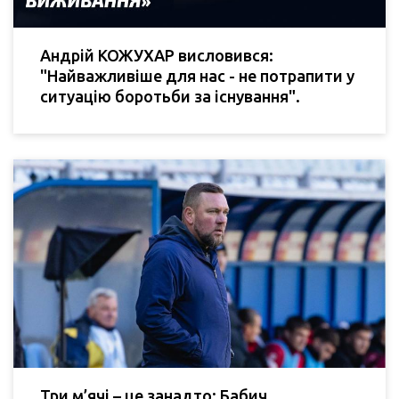
Андрій КОЖУХАР висловився:
"Найважливіше для нас - не потрапити у
ситуацію боротьби за існування".
Три м’ячі – це занадто: Бабич