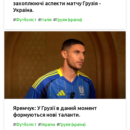
захоплюючі аспекти матчу Грузія -
Україна.
#
#
#
Футболіст
Італія
Грузія (країна)
Яремчук: У Грузії в даний момент
формуються нові таланти.
#
#
#
Футболіст
Україна
Грузія (країна)