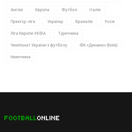
Англія
Європа
Футбол
Італія
Прем'єр-ліга
Українці
Бразилія
Росія
Ліга Європи УЄФА
Туреччина
Чемпіонат України з футболу
ФК «Динамо» (Київ)
Німеччина
FOOTBALL
ONLINE