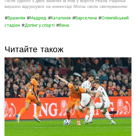
Після одного з двох забитих м’ячів у ворота Реала Рафінья
виразно відгукнувся на коментарі Міхіча своїм святкуванням:
#
#
#
#
#
Бразилія
Мадрид
Каталонія
Барселона
Олімпійський
#
#
стадіон
Допінг у спорті
Вена.
Читайте також