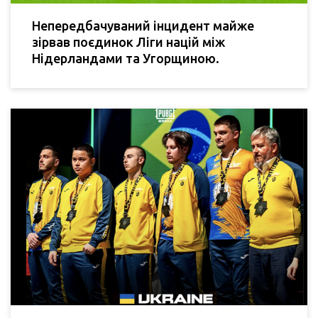
Непередбачуваний інцидент майже
зірвав поєдинок Ліги націй між
Нідерландами та Угорщиною.