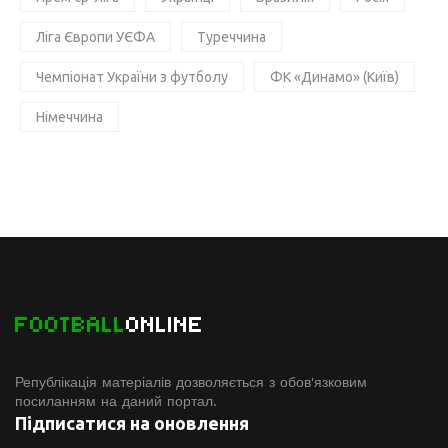
Ліга Європи УЄФА
Туреччина
Чемпіонат України з футболу
ФК «Динамо» (Київ)
Німеччина
FOOTBALL
ONLINE
Републікація матеріалів дозволяється з обов'язковим
посиланням на даний портал.
Підписатися на оновлення