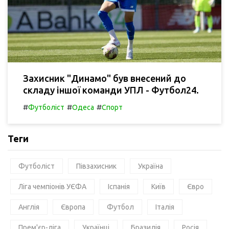
Захисник "Динамо" був внесений до
складу іншої команди УПЛ - Футбол24.
#
#
#
Футболіст
Одеса
Спорт
Теги
Футболіст
Півзахисник
Україна
Ліга чемпіонів УЄФА
Іспанія
Київ
Євро
Англія
Європа
Футбол
Італія
Прем'єр-ліга
Українці
Бразилія
Росія