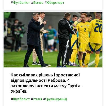
#
#
#
Футболіст
Бізнес
Кіберспорт
Час сміливих рішень і зростаючої
відповідальності Реброва. 4
захоплюючі аспекти матчу Грузія -
Україна.
#
#
#
Футболіст
Італія
Грузія (країна)