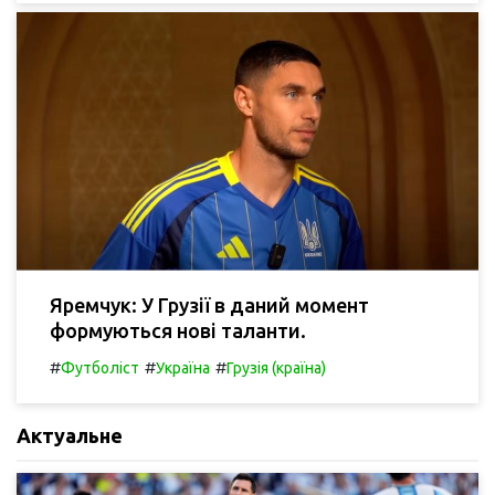
Яремчук: У Грузії в даний момент
формуються нові таланти.
#
#
#
Футболіст
Україна
Грузія (країна)
Актуальне