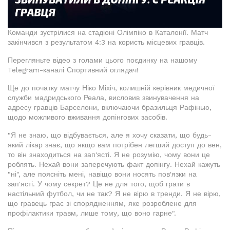
Команди зустрілися на стадіоні Олімпіко в Каталонії. Матч
закінчився з результатом 4:3 на користь місцевих гравців.
Перегляньте відео з голами цього поєдинку на нашому
Telegram-каналі Спортивний оглядач!
Ще до початку матчу Ніко Міхіч, колишній керівник медичної
служби мадридського Реала, висловив звинувачення на
адресу гравців Барселони, включаючи бразильця Рафінью,
щодо можливого вживання допінгових засобів.
"Я не знаю, що відбувається, але я хочу сказати, що будь-
який лікар знає, що якщо вам потрібен легший доступ до вен,
то він знаходиться на зап'ясті. Я не розумію, чому вони це
роблять. Нехай вони заперечують факт допінгу. Нехай кажуть
"ні", але поясніть мені, навіщо вони носять пов'язки на
зап'ясті. У чому секрет? Це не для того, щоб грати в
настільний футбол, чи не так? Я не вірю в тренди. Я не вірю,
що гравець грає зі спорядженням, яке розроблене для
профілактики травм, лише тому, що воно гарне".