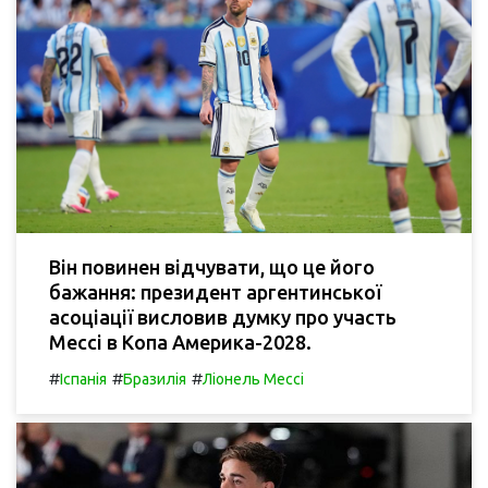
Він повинен відчувати, що це його
бажання: президент аргентинської
асоціації висловив думку про участь
Мессі в Копа Америка-2028.
#
#
#
Іспанія
Бразилія
Ліонель Мессі