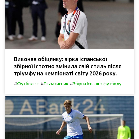
Виконав обіцянку: зірка іспанської
збірної істотно змінила свій стиль після
тріумфу на чемпіонаті світу 2026 року.
#
#
#
Футболіст
Півзахисник
Збірна Іспанії з футболу