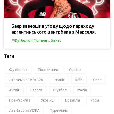
Баєр завершив угоду щодо переходу
аргентинського центрбека з Марселя.
#
#
#
Футболіст
Іспанія
Бізнес
Теги
Футболіст
Півзахисник
Україна
Ліга чемпіонів УЄФА
Іспанія
Київ
Євро
Англія
Європа
Футбол
Італія
Прем'єр-ліга
Українці
Бразилія
Росія
Ліга Європи УЄФА
Туреччина