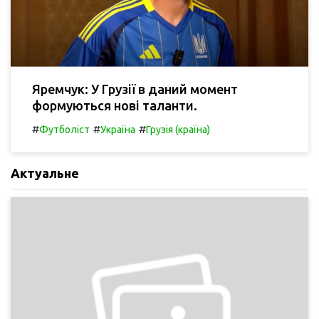
Яремчук: У Грузії в даний момент
формуються нові таланти.
#
#
#
Футболіст
Україна
Грузія (країна)
Актуальне