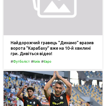
Найдорожчий гравець "Динамо" вразив
ворота "Карабаху" вже на 10-й хвилині
гри. Дивіться відео!
#
#
#
Футболіст
Київ
Євро