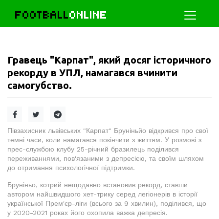
FOOTBALL
ONLINE
Гравець "Карпат", який досяг історичного
рекорду в УПЛ, намагався вчинити
самогубство.
Півзахисник львівських "Карпат" Бруніньйо відкрився про свої
темні часи, коли намагався покінчити з життям. У розмові з
прес-службою клубу 25-річний бразилець поділився
переживаннями, пов'язаними з депресією, та своїм шляхом
до отримання психологічної підтримки.
Бруніньо, котрий нещодавно встановив рекорд, ставши
автором найшвидшого хет-трику серед легіонерів в історії
української Прем'єр-ліги (всього за 9 хвилин), поділився, що
у 2020-2021 роках його охопила важка депресія.