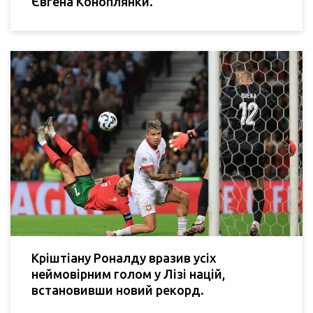
Євгена Коноплянки.
Кріштіану Роналду вразив усіх
неймовірним голом у Лізі націй,
встановивши новий рекорд.