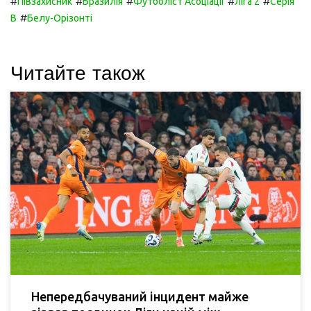
#
#
#
#
#
Півзахисник
Бразилія
Футболіст Асоціації
Ліга 2
Серія
#
B
Белу-Орізонті
Читайте також
Непередбачуваний інцидент майже