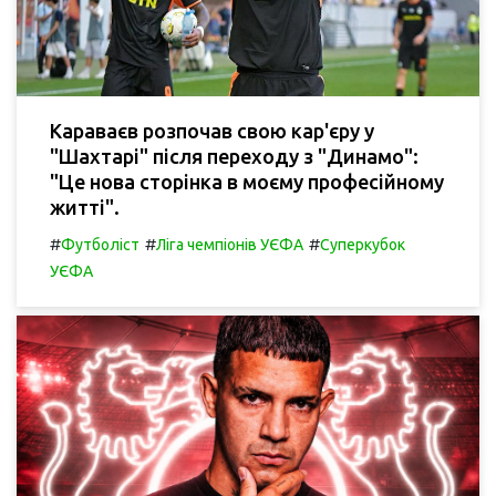
Караваєв розпочав свою кар'єру у
"Шахтарі" після переходу з "Динамо":
"Це нова сторінка в моєму професійному
житті".
#
#
#
Футболіст
Ліга чемпіонів УЄФА
Суперкубок
УЄФА