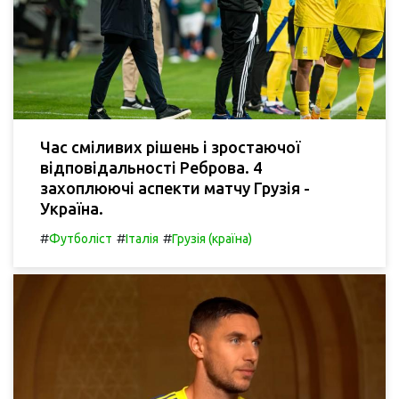
Час сміливих рішень і зростаючої
відповідальності Реброва. 4
захоплюючі аспекти матчу Грузія -
Україна.
#
#
#
Футболіст
Італія
Грузія (країна)