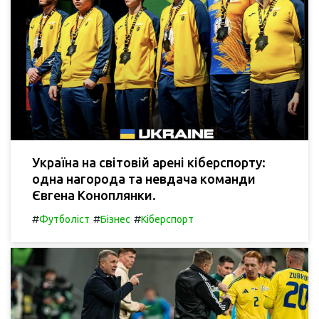
Україна на світовій арені кіберспорту:
одна нагорода та невдача команди
Євгена Коноплянки.
#
#
#
Футболіст
Бізнес
Кіберспорт