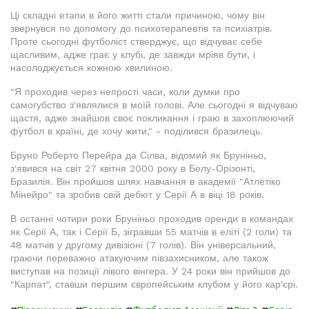
Ці складні етапи в його житті стали причиною, чому він
звернувся по допомогу до психотерапевтів та психіатрів.
Проте сьогодні футболіст стверджує, що відчуває себе
щасливим, адже грає у клубі, де завжди мріяв бути, і
насолоджується кожною хвилиною.
"Я проходив через непрості часи, коли думки про
самогубство з'являлися в моїй голові. Але сьогодні я відчуваю
щастя, адже знайшов своє покликання і граю в захоплюючий
футбол в країні, де хочу жити," - поділився бразилець.
Бруно Роберто Перейра да Сілва, відомий як Бруніньо,
з'явився на світ 27 квітня 2000 року в Белу-Орізонті,
Бразилія. Він пройшов шлях навчання в академії "Атлетіко
Мінейро" та зробив свій дебют у Серії А в віці 18 років.
В останні чотири роки Бруніньо проходив оренди в командах
як Серії А, так і Серії Б, зігравши 55 матчів в еліті (2 голи) та
48 матчів у другому дивізіоні (7 голів). Він універсальний,
граючи переважно атакуючим півзахисником, але також
виступав на позиції лівого вінгера. У 24 роки він прийшов до
"Карпат", ставши першим європейським клубом у його кар'єрі.