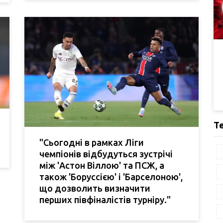
Т
"Сьогодні в рамках Ліги
чемпіонів відбудуться зустрічі
між 'Астон Віллою' та ПСЖ, а
також 'Боруссією' і 'Барселоною',
що дозволить визначити
перших півфіналістів турніру."