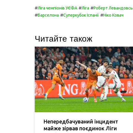
#
#
#
Ліга чемпіонів УЄФА
Ліга
Роберт Левандовсь
#
#
#
Барселона
Суперкубок Іспанії
Ніко Ковач
Читайте також
Непередбачуваний інцидент
майже зірвав поєдинок Ліги