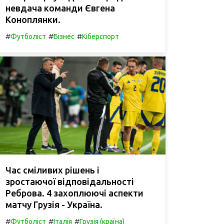
невдача команди Євгена
Коноплянки.
#
#
#
Футболіст
Бізнес
Кіберспорт
Час сміливих рішень і
зростаючої відповідальності
Реброва. 4 захоплюючі аспекти
матчу Грузія - Україна.
#
#
#
Футболіст
Італія
Грузія (країна)