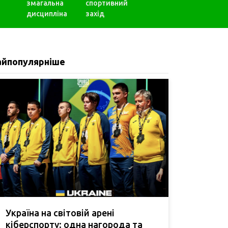
змагальна
спортивний
дисципліна
захід
айпопулярніше
Україна на світовій арені
кіберспорту: одна нагорода та