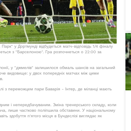
а Парк" у Дортмунді відбудеться матч-відповідь 1/4 фіналу
інеться з "Барселоною". Гра розпочнеться о 22:00 за
алонії, у "джмелів" залишилося обмаль шансів на загальний
че видовище: у двох попередніх матчах між цими
в.
лі з переможцем пари Баварія - Інтер, де міланці мають
дним і непередбачуваним. Зміна тренерського складу, коли
вача, лише частково поліпшила обставини. У національному
віть здобуття п'ятого місця в Бундеслізі виглядає як