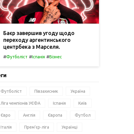
Баєр завершив угоду щодо
переходу аргентинського
центрбека з Марселя.
#
#
#
Футболіст
Іспанія
Бізнес
еги
Футболіст
Півзахисник
Україна
Ліга чемпіонів УЄФА
Іспанія
Київ
Євро
Англія
Європа
Футбол
Італія
Прем'єр-ліга
Українці