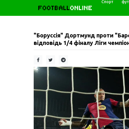
Спорт
фут
FOOTBALL
ONLINE
"Боруссія" Дортмунд проти "Бар
відповідь 1/4 фіналу Ліги чемпіон