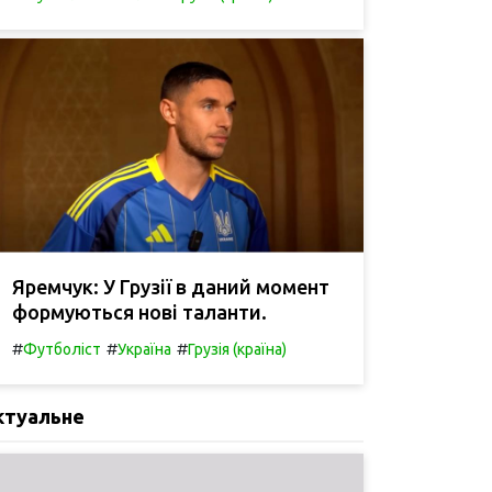
Яремчук: У Грузії в даний момент
формуються нові таланти.
#
#
#
Футболіст
Україна
Грузія (країна)
ктуальне