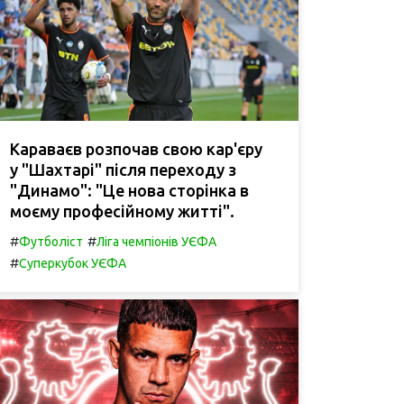
Караваєв розпочав свою кар'єру
у "Шахтарі" після переходу з
"Динамо": "Це нова сторінка в
моєму професійному житті".
#
#
Футболіст
Ліга чемпіонів УЄФА
#
Суперкубок УЄФА