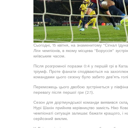
Сьогодні, 15 квітня, на знаменитому "Сігнал Ідун
Ліги чемпіонів, в якому місцева "Боруссія" зустр
київським часом.
Після розгромної поразки 0:4 у першій грі в Кат
тріумф. Проте фанати сподіваються на захоплюю
командами цього сезону було забито дев’ять голі
Переможець цього двобою зустрінеться у півфіна
перевагу після першої гри (2:1).
Сезон для дортмундської команди виявився скла
Нурі Шахін прийняв керівництво замість Ніко Ко
чемпіонаті ситуація залишає бажати кращого, і на
серйозний виклик.