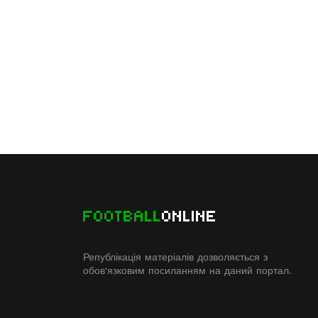
FOOTBALL
ONLINE
Републікація матеріалів дозволяється з
обов'язковим посиланням на даний портал.