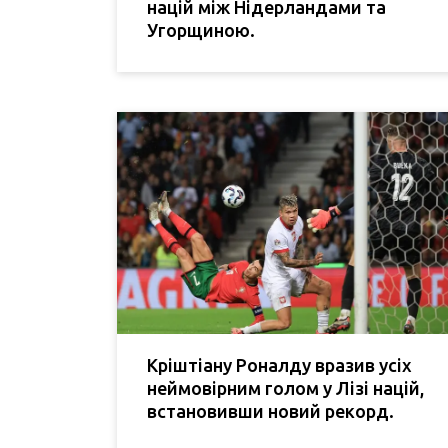
націй між Нідерландами та
Угорщиною.
Кріштіану Роналду вразив усіх
неймовірним голом у Лізі націй,
встановивши новий рекорд.