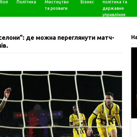
бол
Політика
Мистецтво
Бізнес
політика та
та розваги
державне
управління
селони": де можна переглянути матч-
Н
ів.