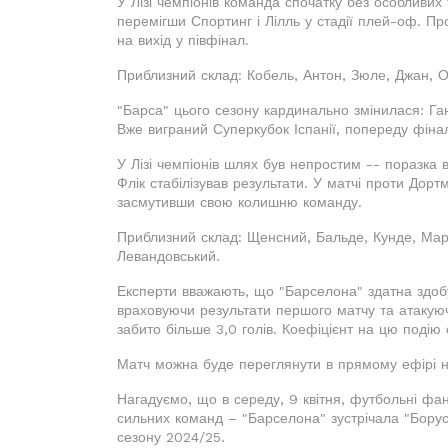
У Лізі чемпіонів команда спочатку без особливих
перемігши Спортинг і Лілль у стадії плей-оф. П
на вихід у півфінал.
Приблизний склад: Кобель, Антон, Зюле, Джан, Оз
"Барса" цього сезону кардинально змінилася: Ганс
Вже виграний Суперкубок Іспанії, попереду фінал
У Лізі чемпіонів шлях був непростим -- поразка 
Флік стабілізував результати. У матчі проти Дор
засмутивши свою колишню команду.
Приблизний склад: Щенсний, Бальде, Кунде, Март
Левандовський.
Експерти вважають, що "Барселона" здатна здобу
враховуючи результати першого матчу та атакуючі
забито більше 3,0 голів. Коефіцієнт на цю подію 
Матч можна буде переглянути в прямому ефірі 
Нагадуємо, що в середу, 9 квітня, футбольні фа
сильних команд – "Барселона" зустрічала "Борусс
сезону 2024/25.