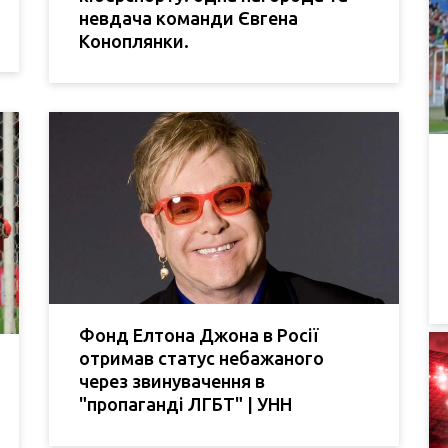
невдача команди Євгена
Коноплянки.
Фонд Елтона Джона в Росії
отримав статус небажаного
через звинувачення в
"пропаганді ЛГБТ" | УНН