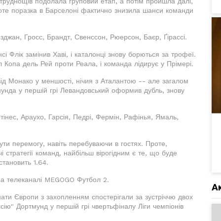
 труднощів подолала груповий етап, а потім пройшла далі,
роте поразка в Барселоні фактично знизила шанси команди
джан, Гросс, Брандт, Свенссон, Рюерсон, Баєр, Ґірассі.
і Флік замінив Хаві, і каталонці знову борються за трофеї.
 Копа дель Рей проти Реала, і команда лідирує у Прімері.
від Монако у меншості, нічия з Аталантою -- але загалом
тмунда у першій грі Левандовський оформив дубль, знову
інес, Араухо, Гарсія, Педрі, Фермін, Рафінья, Ямаль,
ти перемогу, навіть перебуваючи в гостях. Проте,
 стратегії команд, найбільш вірогідним є те, що буде
становить 1.64.
на телеканалі MEGOGO Футбол 2.
А
нати Європи з захопленням спостерігали за зустріччю двох
ію" Дортмунд у першій грі чвертьфіналу Ліги чемпіонів