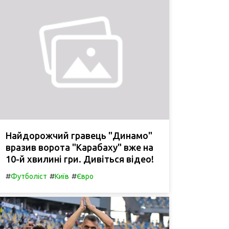
Найдорожчий гравець "Динамо"
вразив ворота "Карабаху" вже на
10-й хвилині гри. Дивіться відео!
#
#
#
Футболіст
Київ
Євро