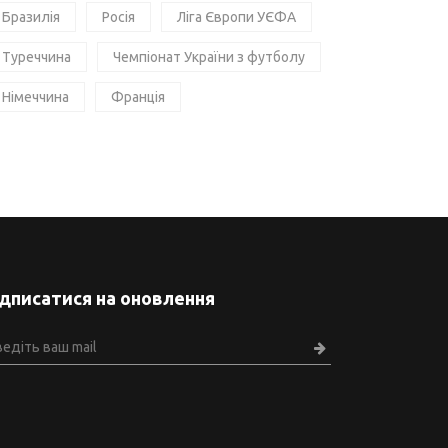
Бразилія
Росія
Ліга Європи УЄФА
Туреччина
Чемпіонат України з футболу
Німеччина
Франція
ідписатися на оновлення