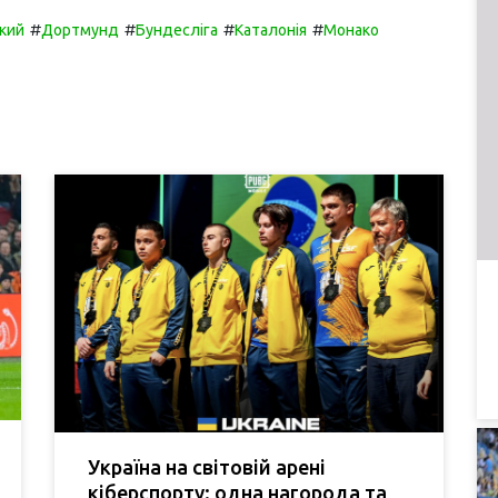
#
#
#
#
кий
Дортмунд
Бундесліга
Каталонія
Монако
Україна на світовій арені
кіберспорту: одна нагорода та