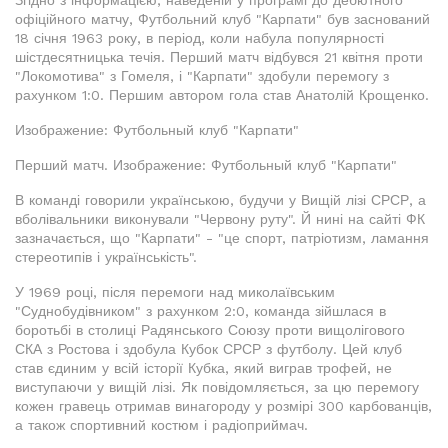
Згідно з інформацією, наведеній у програмі до дебютного
офіційного матчу, Футбольний клуб "Карпати" був заснований
18 січня 1963 року, в період, коли набула популярності
шістдесятницька течія. Перший матч відбувся 21 квітня проти
"Локомотива" з Гомеля, і "Карпати" здобули перемогу з
рахунком 1:0. Першим автором гола став Анатолій Крощенко.
Изображение: Футбольный клуб "Карпати"
Перший матч. Изображение: Футбольный клуб "Карпати"
В команді говорили українською, будучи у Вищій лізі СРСР, а
вболівальники виконували "Червону руту". Й нині на сайті ФК
зазначається, що "Карпати" - "це спорт, патріотизм, ламання
стереотипів і українськість".
У 1969 році, після перемоги над миколаївським
"Суднобудівником" з рахунком 2:0, команда зійшлася в
боротьбі в столиці Радянського Союзу проти вищолігового
СКА з Ростова і здобула Кубок СРСР з футболу. Цей клуб
став єдиним у всій історії Кубка, який виграв трофей, не
виступаючи у вищій лізі. Як повідомляється, за цю перемогу
кожен гравець отримав винагороду у розмірі 300 карбованців,
а також спортивний костюм і радіоприймач.