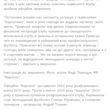
зв'язку з цим капітани різних поколінь львівського клубу
зробили офіційне звернення.
"Останніми роками нас непокоїть ситуація з львівськими
"Карпатами", яким в різні періоди ми віддали частинку свого
життя. Тривалий конфлікт між двома співвласниками та
фінансові негаразди клубу призвели до скандального
виключення клубу зі змагань в останньому сезоні Прем'єр-
ліги та переведення в найнижчий клас професіонального
футболу. Практично всі гравці основи покинули команду і
сьогодні вона опинилась вже на дні другої ліги, програвши 4 з
5 стартових матчів. ... Ми не бачимо іншого виходу з цієї
ситуації, як відродження легендарної команди з чистої
сторінки", - йдеться у зверненні.
Ілюстрація до звернення. Фото: колаж Надії Терещук, ФК
"Карпати"
Офіційно "Карпати" заснування 1963 року розформовано
влітку 2021 року. Проте з липня 2024 року "Карпати" 2020
року є правонаступником розформованого клубу. Керівником
став легендарний футболіст Степан Юрчишин, а головним
тренером - ексворотар Андрій Тлумак.