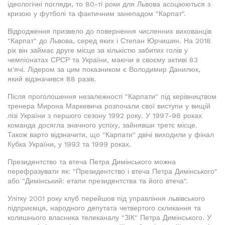
ідеологічні погляди, то 80-ті роки для Львова асоціюються з
кризою у футболі та фактичним занепадом "Карпат".
Відродження призвело до повернення численних вихованців
"Карпат" до Львова, серед яких і Степан Юрчишин. На 2018
рік він займає друге місце за кількістю забитих голів у
чемпіонатах СРСР та України, маючи в своєму активі 83
м'ячі. Лідером за цим показником є Володимир Данилюк,
який відзначився 88 разів.
Після проголошення незалежності "Карпати" під керівництвом
тренера Мирона Маркевича розпочали свої виступи у вищій
лізі України з першого сезону 1992 року. У 1997-98 роках
команда досягла значного успіху, зайнявши третє місце.
Також варто відзначити, що "Карпати" двічі виходили у фінал
Кубка України, у 1993 та 1999 роках.
Президентство та втеча Петра Димінського можна
перефразувати як: "Президентство і втеча Петра Димінського"
або "Димінський: етапи президентства та його втеча".
Улітку 2001 року клуб перейшов під управління львівського
підприємця, народного депутата четвертого скликання та
колишнього власника телеканалу "ЗІК" Петра Димінського. У