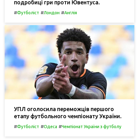
подробиці гри проти Ювентуса.
#
#
#
Футболіст
Лондон
Англія
УПЛ оголосила переможців першого
етапу футбольного чемпіонату України.
#
#
#
Футболіст
Одеса
Чемпіонат України з футболу