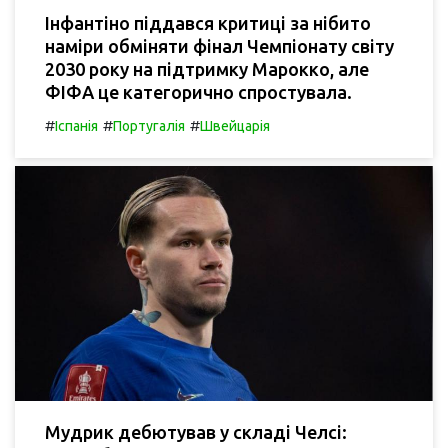
Інфантіно піддався критиці за нібито
наміри обміняти фінал Чемпіонату світу
2030 року на підтримку Марокко, але
ФІФА це категорично спростувала.
#
#
#
Іспанія
Португалія
Швейцарія
Мудрик дебютував у складі Челсі: