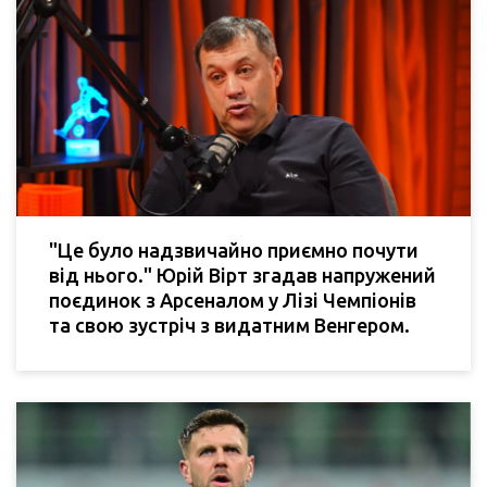
"Це було надзвичайно приємно почути
від нього." Юрій Вірт згадав напружений
поєдинок з Арсеналом у Лізі Чемпіонів
та свою зустріч з видатним Венгером.