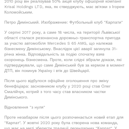
2010 році він реалізував 50% акцій клубу офшорній компанії
Krisal Holdings LTD, яка, як стверджують, має зв'язки з Ігорем
Коломойським.
Петро Димінський. Изображение: Футбольный клуб "Карпати"
У серпні 2017 року, а саме 18 числа, на території Львівської
області сталася резонансна дорожньо-транспортна пригода
за участю автомобіля Mercedes S 65 AMG, що належав
бізнесмену Димінському. Внаслідок цієї аварії загинула 31-
річна жінка. Відповідальність за подію спочатку взяв
охоронець бізнесмена. Проте, коли слідчі зібрали докази, які
підтверджували, що саме Димінський був за кермом в момент
ДТП, він покинув Україну і втік до Швейцарії.
Після цього відбулося офіційне оголошення про зміну
бенефіціара: засновником клубу у 2020 році став Олег
Смалійчук, котрий з того часу став власником частки
Димінського.
Відновлення "з нуля"
Проте незабаром після цього розпочинається новий етап для
"Карпат". У жовтні 2020 року була створена нова команда,
що має на меті зберегти традиції легендарних "Карпат". У