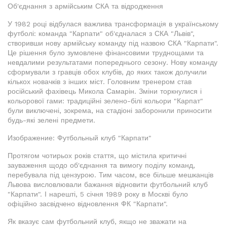
Об'єднання з армійським СКА та відродження
У 1982 році відбулася важлива трансформація в українському
футболі: команда "Карпати" об'єдналася з СКА "Львів",
створивши нову армійську команду під назвою СКА "Карпати".
Це рішення було зумовлене фінансовими труднощами та
невдалими результатами попереднього сезону. Нову команду
сформували з гравців обох клубів, до яких також долучили
кількох новачків з інших міст. Головним тренером став
російський фахівець Микола Самарін. Зміни торкнулися і
кольорової гами: традиційні зелено-білі кольори "Карпат"
були виключені, зокрема, на стадіоні заборонили приносити
будь-які зелені предмети.
Изображение: Футбольный клуб "Карпати"
Протягом чотирьох років стаття, що містила критичні
зауваження щодо об'єднання та вимогу поділу команд,
перебувала під цензурою. Тим часом, все більше мешканців
Львова висловлювали бажання відновити футбольний клуб
"Карпати". І нарешті, 5 січня 1989 року в Москві було
офіційно засвідчено відновлення ФК "Карпати".
Як вказує сам футбольний клуб, якщо не зважати на