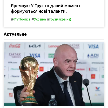
Яремчук: У Грузії в даний момент
формуються нові таланти.
#
#
#
Футболіст
Україна
Грузія (країна)
Актуальне