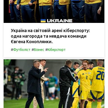
Україна на світовій арені кіберспорту:
одна нагорода та невдача команди
Євгена Коноплянки.
#
#
#
Футболіст
Бізнес
Кіберспорт