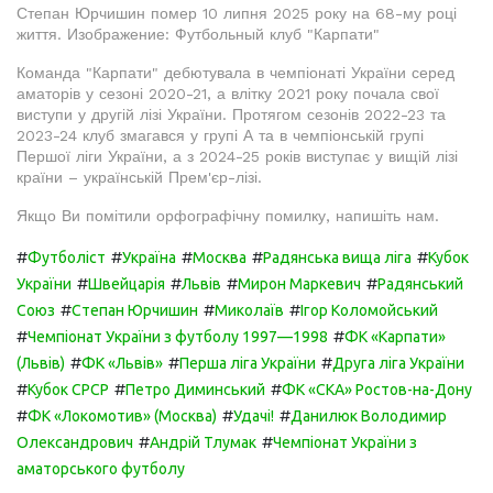
Степан Юрчишин помер 10 липня 2025 року на 68-му році
життя. Изображение: Футбольный клуб "Карпати"
Команда "Карпати" дебютувала в чемпіонаті України серед
аматорів у сезоні 2020-21, а влітку 2021 року почала свої
виступи у другій лізі України. Протягом сезонів 2022-23 та
2023-24 клуб змагався у групі А та в чемпіонській групі
Першої ліги України, а з 2024-25 років виступає у вищій лізі
країни – українській Прем'єр-лізі.
Якщо Ви помітили орфографічну помилку, напишіть нам.
#
#
#
#
#
Футболіст
Україна
Москва
Радянська вища ліга
Кубок
#
#
#
#
України
Швейцарія
Львів
Мирон Маркевич
Радянський
#
#
#
Союз
Степан Юрчишин
Миколаїв
Ігор Коломойський
#
#
Чемпіонат України з футболу 1997—1998
ФК «Карпати»
#
#
#
(Львів)
ФК «Львів»
Перша ліга України
Друга ліга України
#
#
#
Кубок СРСР
Петро Диминський
ФК «СКА» Ростов-на-Дону
#
#
#
ФК «Локомотив» (Москва)
Удачі!
Данилюк Володимир
#
#
Олександрович
Андрій Тлумак
Чемпіонат України з
аматорського футболу