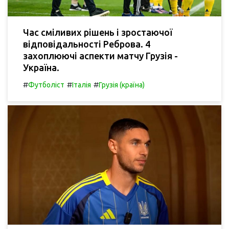
Час сміливих рішень і зростаючої
відповідальності Реброва. 4
захоплюючі аспекти матчу Грузія -
Україна.
#
#
#
Футболіст
Італія
Грузія (країна)