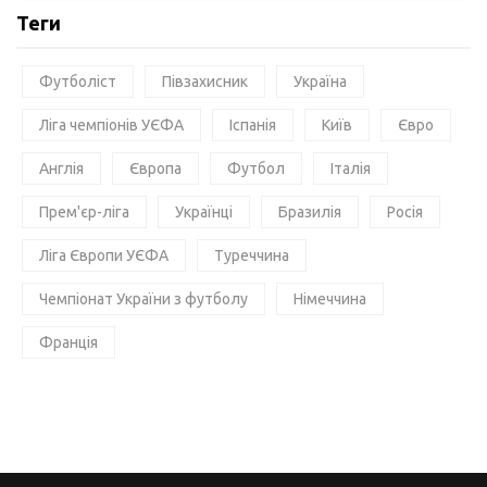
Теги
Футболіст
Півзахисник
Україна
Ліга чемпіонів УЄФА
Іспанія
Київ
Євро
Англія
Європа
Футбол
Італія
Прем'єр-ліга
Українці
Бразилія
Росія
Ліга Європи УЄФА
Туреччина
Чемпіонат України з футболу
Німеччина
Франція