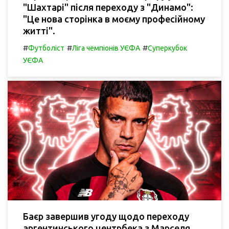
"Шахтарі" після переходу з "Динамо":
"Це нова сторінка в моєму професійному
житті".
#
#
#
Футболіст
Ліга чемпіонів УЄФА
Суперкубок
УЄФА
Баєр завершив угоду щодо переходу
аргентинського центрбека з Марселя.