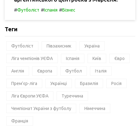
#
#
#
Футболіст
Іспанія
Бізнес
Теги
Футболіст
Півзахисник
Україна
Ліга чемпіонів УЄФА
Іспанія
Київ
Євро
Англія
Європа
Футбол
Італія
Прем'єр-ліга
Українці
Бразилія
Росія
Ліга Європи УЄФА
Туреччина
Чемпіонат України з футболу
Німеччина
Франція