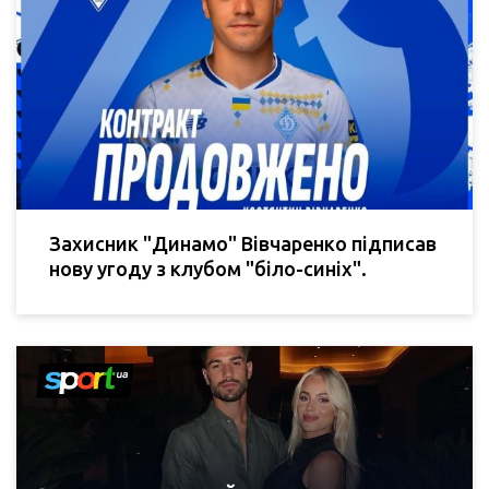
Захисник "Динамо" Вівчаренко підписав
нову угоду з клубом "біло-синіх".