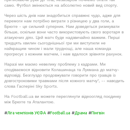
само. Футбол змінюється на абсолютно новий вид спорту.
Через шість днів нам знадобиться справжнє чудо, адже для
перемоги нам потрібно виграти з різницею у два голи, а
Брюгге - це сильний суперник. Нам доведеться ризикувати
більше, оскільки вони часто використовують свого воротаря в
атакуючих діях. Цей матч буде надзвичайно важким. Перші
тридцять хвилин сьогоднішньої гри ми виступили не
найкращим чином і мали труднощі, але наша команда
прогресує з кожним матчем, і нам вдалося зрівняти рахунок.
Наразі ми маємо невелику проблему з кадрами. Ми
сподіваємося відновити Колашинаца та Лукмана до матчу-
відповіді. Безглуздо продовжувати говорити про гравців із
довгостроковими травмами після кожного матчу", -- наводить
слова Гасперіні Sky Sports.
На Football.ua ви можете переглянути відеоогляд поєдинку
між Брюгге та Аталантою.
#
#
#
#
Ліга чемпіонів УЄФА
Football.ua
Драма
Пінгвін