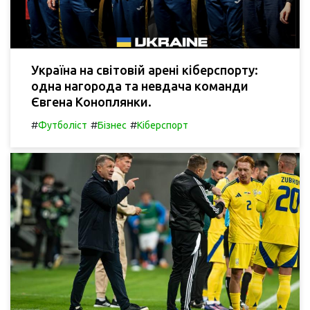
Україна на світовій арені кіберспорту:
одна нагорода та невдача команди
Євгена Коноплянки.
#
#
#
Футболіст
Бізнес
Кіберспорт