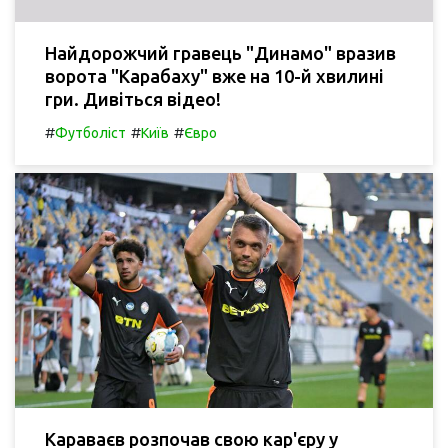
Найдорожчий гравець "Динамо" вразив
ворота "Карабаху" вже на 10-й хвилині
гри. Дивіться відео!
#
#
#
Футболіст
Київ
Євро
Караваєв розпочав свою кар'єру у