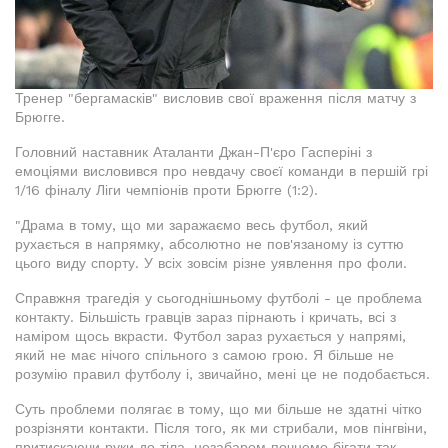
Тренер "бергамасків" висловив свої враження після матчу з
Брюгге.
Головний наставник Аталанти Джан-П'єро Гасперіні з
емоціями висловився про невдачу своєї команди в першій грі
1/16 фіналу Ліги чемпіонів проти Брюгге (1:2).
"Драма в тому, що ми заражаємо весь футбол, який
рухається в напрямку, абсолютно не пов'язаному із суттю
цього виду спорту. У всіх зовсім різне уявлення про фоли.
Справжня трагедія у сьогоднішньому футболі - це проблема
контакту. Більшість гравців зараз пірнають і кричать, всі з
наміром щось вкрасти. Футбол зараз рухається у напрямі,
який не має нічого спільного з самою грою. Я більше не
розумію правил футболу і, звичайно, мені це не подобається.
Суть проблеми полягає в тому, що ми більше не здатні чітко
розрізняти контакти. Після того, як ми стрибали, мов пінгвіни,
притискаючи руки до тіла, незабаром почнемо бігати так