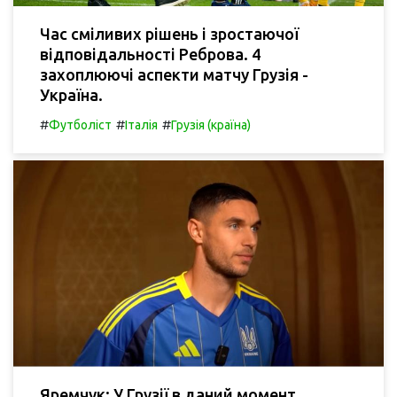
Час сміливих рішень і зростаючої
відповідальності Реброва. 4
захоплюючі аспекти матчу Грузія -
Україна.
#
#
#
Футболіст
Італія
Грузія (країна)
Яремчук: У Грузії в даний момент