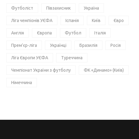
Футболіст
Півзахисник
Україна
Ліга чемпіонів УЄФА
Іспанія
Київ
Євро
Англія
Європа
Футбол
Італія
Прем'єр-ліга
Українці
Бразилія
Росія
Ліга Європи УЄФА
Туреччина
Чемпіонат України з футболу
ФК «Динамо» (Київ)
Німеччина