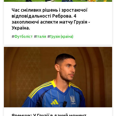
Час сміливих рішень і зростаючої
відповідальності Реброва. 4
захоплюючі аспекти матчу Грузія -
Україна.
#
#
#
Футболіст
Італія
Грузія (країна)
Яремчук: У Грузії в даний момент