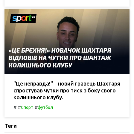
"Це неправда!" – новий гравець Шахтаря
спростував чутки про тиск з боку свого
колишнього клубу.
#
#
#
Спорт
футбол
Теги