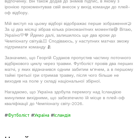
відпочинку. Він також додав до знімків підпис, в якому з
іронією прокоментував свій внесок у вихід команди до плей-
оф відбору.
Мій виступ на цьому відборі відображає перше зображення🤝
За ці два місяці зібрав кілька різноманітних моментів😅 Вітаю,
Україно💛💙 Йдемо далі, залишилось ще два кроки до
Чемпіонату світу🙏🏻 Сподіваюсь, у наступних матчах зможу
підтримати команду 🫂
Зазначимо, що Георгій Судаков пропустив частину поточного
відбіркового циклу через травми. Футболіст провів два перших
матчі, у яких відзначився одним забитим м'ячем, а в першому
таймі третьої гри отримав травму, після чого більше не
виходив на поле у складі національної збірної.
Нагадаємо, що Україна здобула перемогу над Ісландією
минулими вихідними, що забезпечило їй місце в плей-оф
кваліфікації до Чемпіонату світу-2026.
#
#
#
Футболіст
Україна
Ісландія