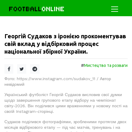
FOOTBALL
ONLINE
Георгій Судаков з іронією прокоментував
свій вклад у відбірковий процес
національної збірної України.
#
Мистецтво та розваги
Фото: https://www.instagram.com/sudakov_11 / Автор
невідомий
Український футболіст Георгій Судаков висловив свої думки
щодо завершення групового етапу відбору на чемпіонат
світу-2026. Він поділився цими враженнями у новому пості на
своїй Instagram-сторінці.
Судаков поділився фотографіями, зробленими протягом двох
місяців відбіркового етапу — під час матчів, тренувань і на