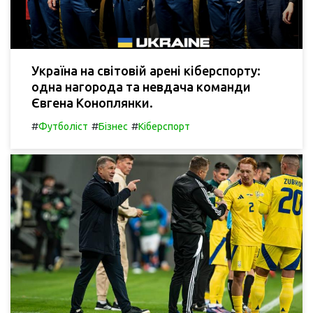
Україна на світовій арені кіберспорту:
одна нагорода та невдача команди
Євгена Коноплянки.
#
#
#
Футболіст
Бізнес
Кіберспорт