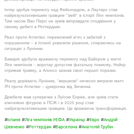
Інтер здобув перемогу над Фейєнордом, а Лаутаро став
найрезультативнішим гравцем "змій" в історії Ліги чемпіонів.
Тим часом Ван Персі не зумів виправдати сподівання у
своєму дебюті в Роттердамі.
Реал проти Атлетіко: переможчий м'яч з забитий з
порушенням - в Іспанії ухвалили рішення, спираючись на
ситуацію з Луніним.
Баварія здобула вражаючу перемогу над Байєром у матчі
Ліги чемпіонів - воротар допустив фатальну помилку, Нойєр
отримав травму, а Алонсо зазнав своєї першої поразки.
Реалу дорікають Луніним, "вершкові" нечесно виграли матч
ЛЧ проти Атлетіко - цукерочка від Зінченка.
Дембеле мав суперечки з Луїсом Енріке, але зумів стати
ключовою фігурою в ПСЖ і в 2025 році став
найрезультативнішим гравцем. Це вражаюча трансформація.
#
#
#
#
#
Іспанія
Ліга чемпіонів УЄФА
Українці
Євро
Андрій
#
#
#
Шевченко
Роттердам
Барселона
Анатолій Трубін