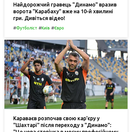
Найдорожчий гравець "Динамо" вразив
ворота "Карабаху" вже на 10-й хвилині
гри. Дивіться відео!
#
#
#
Футболіст
Київ
Євро
Караваєв розпочав свою кар'єру у
"Шахтарі" після переходу з "Динамо":
"Це нова сторінка в моєму професійному