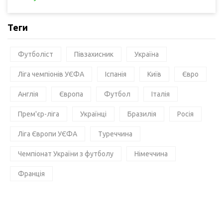
Теги
Футболіст
Півзахисник
Україна
Ліга чемпіонів УЄФА
Іспанія
Київ
Євро
Англія
Європа
Футбол
Італія
Прем'єр-ліга
Українці
Бразилія
Росія
Ліга Європи УЄФА
Туреччина
Чемпіонат України з футболу
Німеччина
Франція