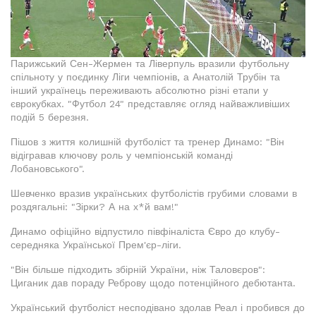
Парижський Сен-Жермен та Ліверпуль вразили футбольну
спільноту у поєдинку Ліги чемпіонів, а Анатолій Трубін та
інший українець переживають абсолютно різні етапи у
єврокубках. "Футбол 24" представляє огляд найважливіших
подій 5 березня.
Пішов з життя колишній футболіст та тренер Динамо: "Він
відігравав ключову роль у чемпіонській команді
Лобановського".
Шевченко вразив українських футболістів грубими словами в
роздягальні: "Зірки? А на х*й вам!"
Динамо офіційно відпустило півфіналіста Євро до клубу-
середняка Української Прем'єр-ліги.
"Він більше підходить збірній України, ніж Таловєров":
Циганик дав пораду Реброву щодо потенційного дебютанта.
Український футболіст несподівано здолав Реал і пробився до