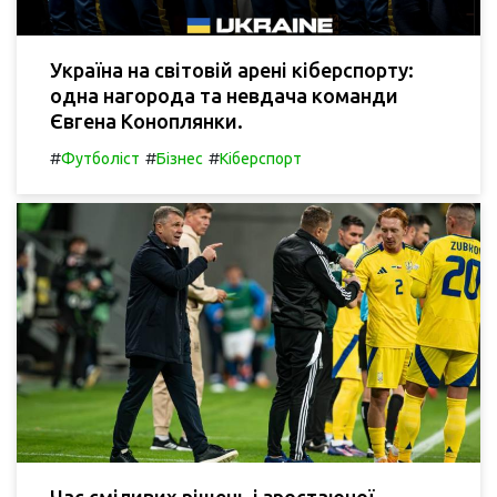
Україна на світовій арені кіберспорту:
одна нагорода та невдача команди
Євгена Коноплянки.
#
#
#
Футболіст
Бізнес
Кіберспорт
Час сміливих рішень і зростаючої