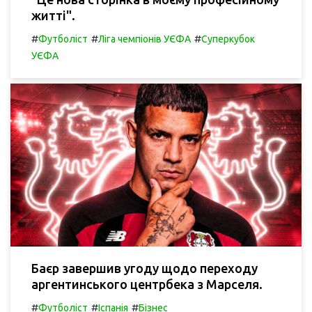
житті".
#
#
#
Футболіст
Ліга чемпіонів УЄФА
Суперкубок
УЄФА
Баєр завершив угоду щодо переходу
аргентинського центрбека з Марселя.
#
#
#
Футболіст
Іспанія
Бізнес