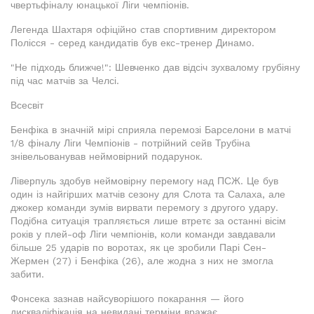
чвертьфіналу юнацької Ліги чемпіонів.
Легенда Шахтаря офіційно став спортивним директором
Полісся - серед кандидатів був екс-тренер Динамо.
"Не підходь ближче!": Шевченко дав відсіч зухвалому грубіяну
під час матчів за Челсі.
Всесвіт
Бенфіка в значній мірі сприяла перемозі Барселони в матчі
1/8 фіналу Ліги Чемпіонів - потрійний сейв Трубіна
знівельованував неймовірний подарунок.
Ліверпуль здобув неймовірну перемогу над ПСЖ. Це був
один із найгірших матчів сезону для Слота та Салаха, але
джокер команди зумів вирвати перемогу з другого удару.
Подібна ситуація трапляється лише втретє за останні вісім
років у плей-оф Ліги чемпіонів, коли команди завдавали
більше 25 ударів по воротах, як це зробили Парі Сен-
Жермен (27) і Бенфіка (26), але жодна з них не змогла
забити.
Фонсека зазнав найсуворішого покарання — його
дискваліфікація на невидані терміни вражає.