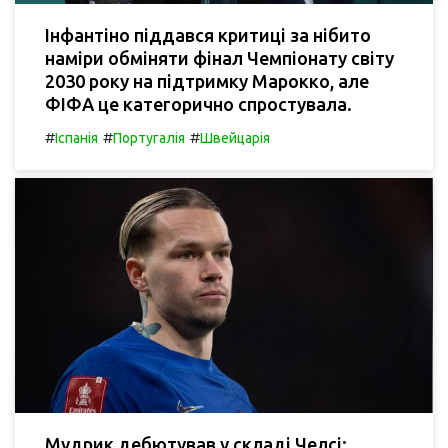
Інфантіно піддався критиці за нібито
наміри обміняти фінал Чемпіонату світу
2030 року на підтримку Марокко, але
ФІФА це категорично спростувала.
#
#
#
Іспанія
Португалія
Швейцарія
Мудрик дебютував у складі Челсі: