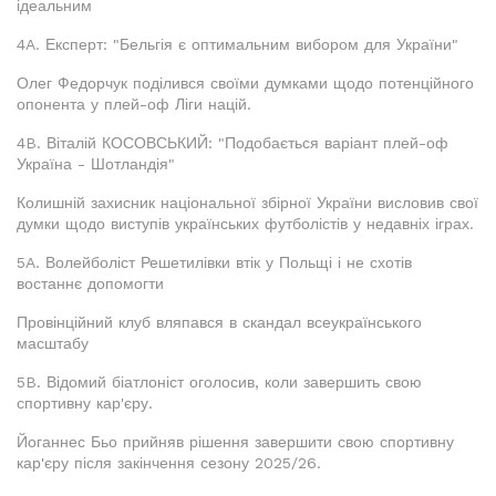
ідеальним
4A. Експерт: "Бельгія є оптимальним вибором для України"
Олег Федорчук поділився своїми думками щодо потенційного
опонента у плей-оф Ліги націй.
4B. Віталій КОСОВСЬКИЙ: "Подобається варіант плей-оф
Україна - Шотландія"
Колишній захисник національної збірної України висловив свої
думки щодо виступів українських футболістів у недавніх іграх.
5A. Волейболіст Решетилівки втік у Польщі і не схотів
востаннє допомогти
Провінційний клуб вляпався в скандал всеукраїнського
масштабу
5B. Відомий біатлоніст оголосив, коли завершить свою
спортивну кар'єру.
Йоганнес Бьо прийняв рішення завершити свою спортивну
кар'єру після закінчення сезону 2025/26.