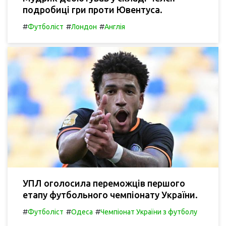
подробиці гри проти Ювентуса.
#
#
#
Футболіст
Лондон
Англія
УПЛ оголосила переможців першого
етапу футбольного чемпіонату України.
#
#
#
Футболіст
Одеса
Чемпіонат України з футболу