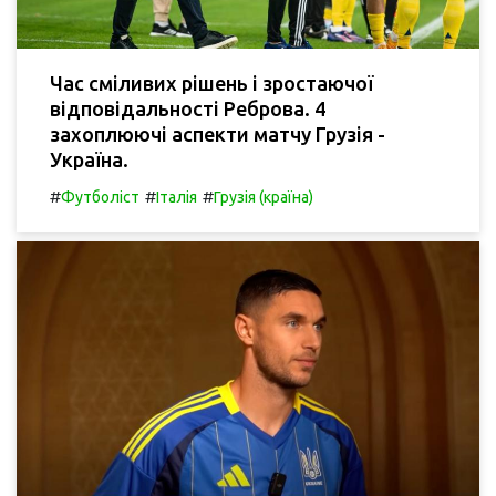
Час сміливих рішень і зростаючої
відповідальності Реброва. 4
захоплюючі аспекти матчу Грузія -
Україна.
#
#
#
Футболіст
Італія
Грузія (країна)