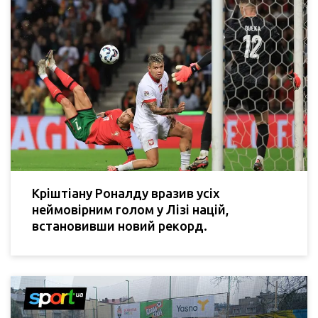
Кріштіану Роналду вразив усіх
неймовірним голом у Лізі націй,
встановивши новий рекорд.