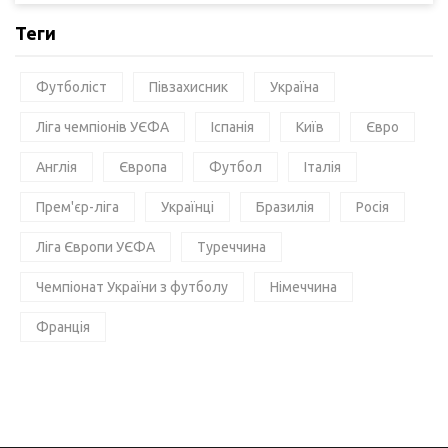
Теги
Футболіст
Півзахисник
Україна
Ліга чемпіонів УЄФА
Іспанія
Київ
Євро
Англія
Європа
Футбол
Італія
Прем'єр-ліга
Українці
Бразилія
Росія
Ліга Європи УЄФА
Туреччина
Чемпіонат України з футболу
Німеччина
Франція