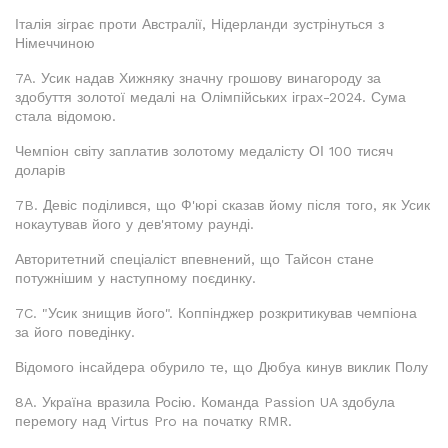
Італія зіграє проти Австралії, Нідерланди зустрінуться з
Німеччиною
7A. Усик надав Хижняку значну грошову винагороду за
здобуття золотої медалі на Олімпійських іграх-2024. Сума
стала відомою.
Чемпіон світу заплатив золотому медалісту ОІ 100 тисяч
доларів
7B. Девіс поділився, що Ф'юрі сказав йому після того, як Усик
нокаутував його у дев'ятому раунді.
Авторитетний спеціаліст впевнений, що Тайсон стане
потужнішим у наступному поєдинку.
7C. "Усик знищив його". Коппінджер розкритикував чемпіона
за його поведінку.
Відомого інсайдера обурило те, що Дюбуа кинув виклик Полу
8A. Україна вразила Росію. Команда Passion UA здобула
перемогу над Virtus Pro на початку RMR.