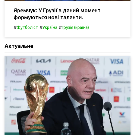
Яремчук: У Грузії в даний момент
формуються нові таланти.
#
#
#
Футболіст
Україна
Грузія (країна)
Актуальне