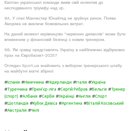
Капітан української команди вивів свій колектив до
несподіваного тріумфу над vp.
9A. У січні Манчестер Юнайтед не зруйнує ринок. Поява
Аморіма не викличе божевільних витрат.
На даний момент керівництво "червоних дияволів" може бути
впевненим у фінансовій безпеці з новим тренером.
9B. Які гравці представлять Україну в найближчих відбіркових
іграх на Євробаскет-2025?
Оглядач Sport.ua знайомить з вибором тренерського штабу
на майбутні матчі збірної
#
#
#
#
#
Іспанія
Німеччина
Нідерланди
Італія
Україна
#
#
#
#
#
Туреччина
Прем'єр-ліга
Сергій Ребров
Бельгія
Тренер
#
#
#
#
#
(спорт)
Албанія
Сербія
Українці
Англія
Спорт
#
#
#
#
Шотландія
Кубок Девіса
Аргентина
Віталій Косовський
#
#
Австралія
Чилі