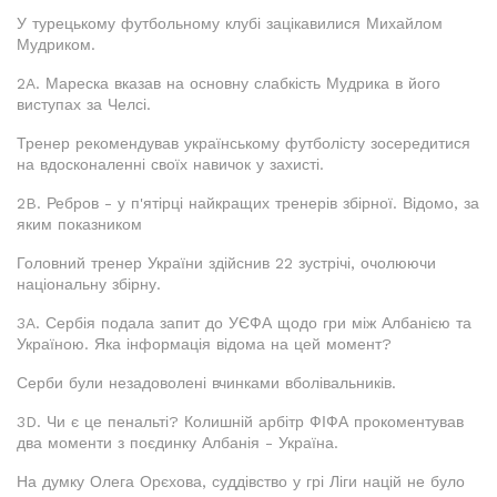
У турецькому футбольному клубі зацікавилися Михайлом
Мудриком.
2A. Мареска вказав на основну слабкість Мудрика в його
виступах за Челсі.
Тренер рекомендував українському футболісту зосередитися
на вдосконаленні своїх навичок у захисті.
2B. Ребров - у п'ятірці найкращих тренерів збірної. Відомо, за
яким показником
Головний тренер України здійснив 22 зустрічі, очолюючи
національну збірну.
3A. Сербія подала запит до УЄФА щодо гри між Албанією та
Україною. Яка інформація відома на цей момент?
Серби були незадоволені вчинками вболівальників.
3D. Чи є це пенальті? Колишній арбітр ФІФА прокоментував
два моменти з поєдинку Албанія - Україна.
На думку Олега Орєхова, суддівство у грі Ліги націй не було