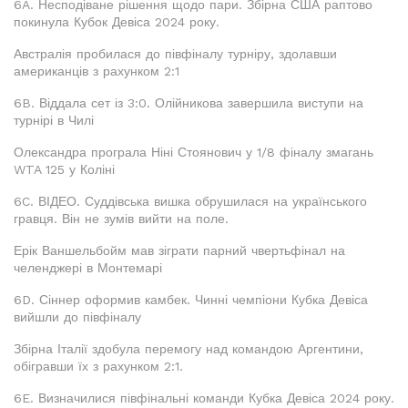
6A. Несподіване рішення щодо пари. Збірна США раптово
покинула Кубок Девіса 2024 року.
Австралія пробилася до півфіналу турніру, здолавши
американців з рахунком 2:1
6B. Віддала сет із 3:0. Олійникова завершила виступи на
турнірі в Чилі
Олександра програла Ніні Стоянович у 1/8 фіналу змагань
WTA 125 у Коліні
6C. ВІДЕО. Суддівська вишка обрушилася на українського
гравця. Він не зумів вийти на поле.
Ерік Ваншельбойм мав зіграти парний чвертьфінал на
челенджері в Монтемарі
6D. Сіннер оформив камбек. Чинні чемпіони Кубка Девіса
вийшли до півфіналу
Збірна Італії здобула перемогу над командою Аргентини,
обігравши їх з рахунком 2:1.
6E. Визначилися півфінальні команди Кубка Девіса 2024 року.