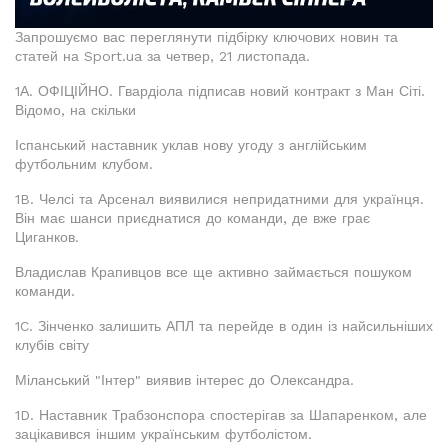
Запрошуємо вас переглянути підбірку ключових новин та
статей на Sport.ua за четвер, 21 листопада.
1А. ОФІЦІЙНО. Гвардіола підписав новий контракт з Ман Сіті.
Відомо, на скільки
Іспанський наставник уклав нову угоду з англійським
футбольним клубом.
1B. Челсі та Арсенал виявилися непридатними для українця.
Він має шанси приєднатися до команди, де вже грає
Циганков.
Владислав Крапивцов все ще активно займається пошуком
команди.
1C. Зінченко залишить АПЛ та перейде в один із найсильніших
клубів світу
Міланський "Інтер" виявив інтерес до Олександра.
1D. Наставник Трабзонспора спостерігав за Шапаренком, але
зацікавився іншим українським футболістом.