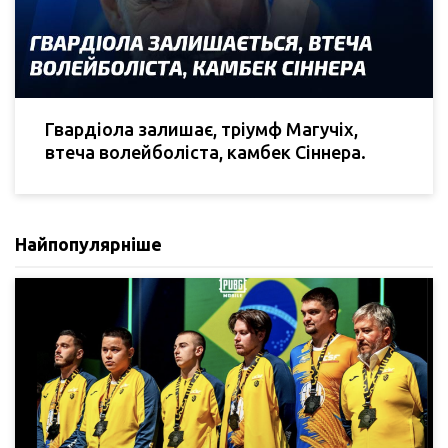
Гвардіола залишає, тріумф Магучіх,
втеча волейболіста, камбек Сіннера.
Найпопулярніше