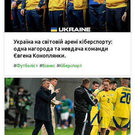
Україна на світовій арені кіберспорту:
одна нагорода та невдача команди
Євгена Коноплянки.
#
#
#
Футболіст
Бізнес
Кіберспорт