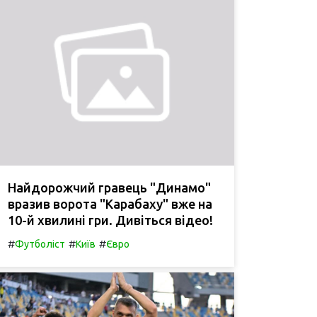
Найдорожчий гравець "Динамо"
вразив ворота "Карабаху" вже на
10-й хвилині гри. Дивіться відео!
#
#
#
Футболіст
Київ
Євро