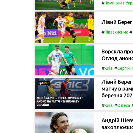
#
Чемпіонат Укр
Лівий Берег
#
#
Півзахисник
Ворскла про
Огляд анонс
#
#
Київ
Сергій 
Лівий Берег
матчу в рам
березня 202
#
#
Київ
Одеса
Андрій Шевч
захоплюєшс