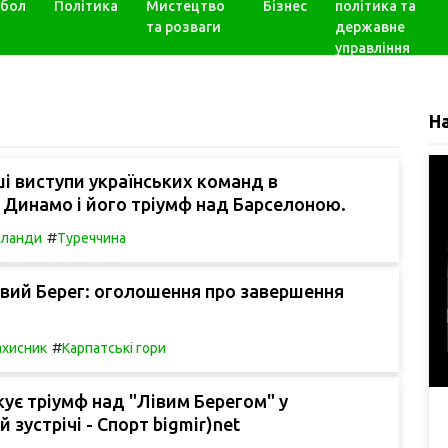
бол
Політика
Мистецтво
Бізнес
політика та
та розваги
державне
управління
Н
і виступи українських команд в
 Динамо і його тріумф над Барселоною.
#
рланди
Туреччина
івий Берег: оголошення про завершення
#
ахисник
Карпатські гори
кує тріумф над "Лівим Берегом" у
 зустрічі - Спорт bigmir)net