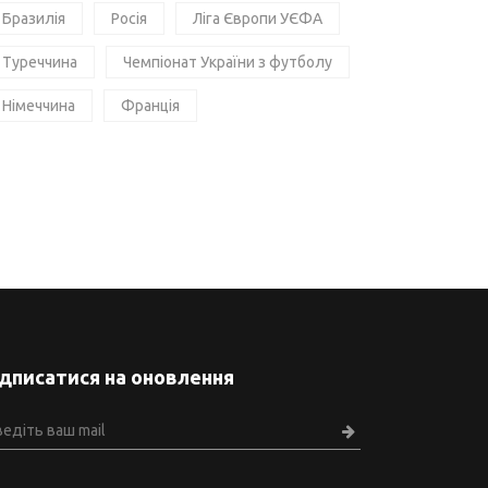
Бразилія
Росія
Ліга Європи УЄФА
Туреччина
Чемпіонат України з футболу
Німеччина
Франція
ідписатися на оновлення