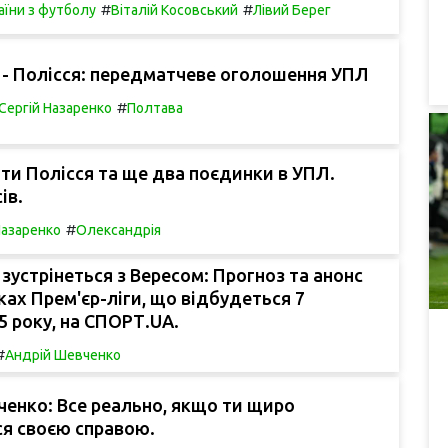
#
#
аїни з футболу
Віталій Косовський
Лівий Берег
 - Полісся: передматчеве оголошення УПЛ
#
Сергій Назаренко
Полтава
ти Полісся та ще два поєдинки в УПЛ.
ів.
#
Назаренко
Олександрія
 зустрінеться з Вересом: Прогноз та анонс
ках Прем'єр-ліги, що відбудеться 7
5 року, на СПОРТ.UA.
#
Андрій Шевченко
енко: Все реально, якщо ти щиро
я своєю справою.