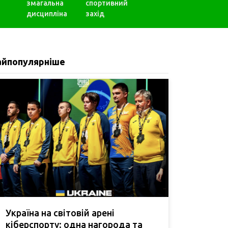
змагальна
спортивний
дисципліна
захід
айпопулярніше
Україна на світовій арені
кіберспорту: одна нагорода та