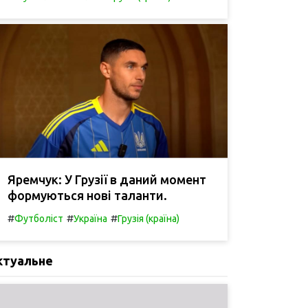
Яремчук: У Грузії в даний момент
формуються нові таланти.
#
#
#
Футболіст
Україна
Грузія (країна)
ктуальне