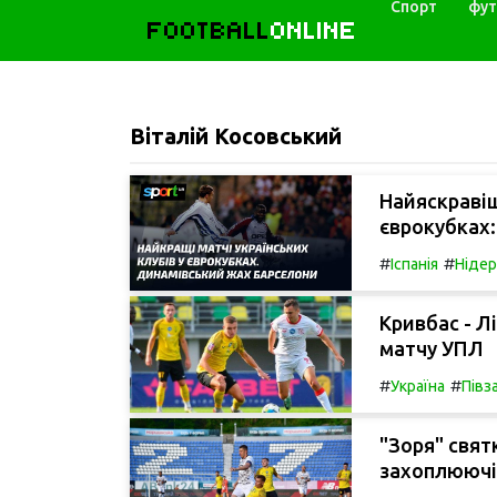
Спорт
фут
FOOTBALL
ONLINE
Віталій Косовський
Найяскравіш
єврокубках:
#
#
Іспанія
Ніде
Кривбас - Л
матчу УПЛ
#
#
Україна
Півз
"Зоря" свят
захоплюючій