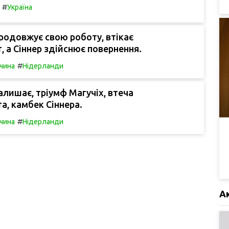
#
Україна
родовжує свою роботу, втікає
, а Сіннер здійснює повернення.
#
чина
Нідерланди
алишає, тріумф Магучіх, втеча
а, камбек Сіннера.
#
чина
Нідерланди
А