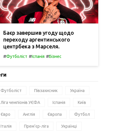
Баєр завершив угоду щодо
переходу аргентинського
центрбека з Марселя.
#
#
#
Футболіст
Іспанія
Бізнес
еги
Футболіст
Півзахисник
Україна
Ліга чемпіонів УЄФА
Іспанія
Київ
Євро
Англія
Європа
Футбол
Італія
Прем'єр-ліга
Українці