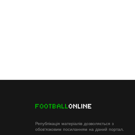
FOOTBALL
ONLINE
Републікація матеріалів дозволяється з
обов'язковим посиланням на даний портал.