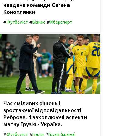
невдача команди Євгена
Коноплянки.
#
#
#
Футболіст
Бізнес
Кіберспорт
Час сміливих рішень і
зростаючої відповідальності
Реброва. 4 захоплюючі аспекти
матчу Грузія - Україна.
#
#
#
Футболіст
Італія
Грузія (країна)