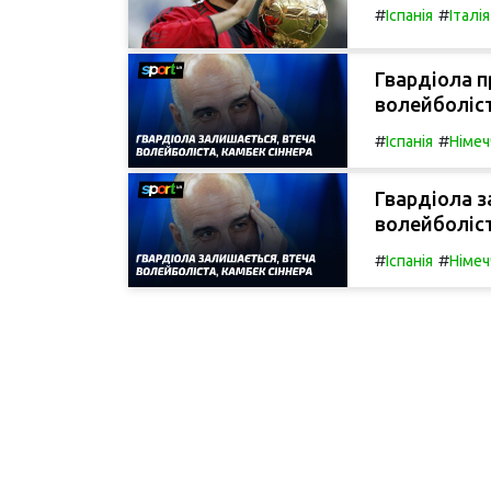
#
#
Іспанія
Італія
Гвардіола п
волейболіст
#
#
Іспанія
Німеч
Гвардіола з
волейболіст
#
#
Іспанія
Німеч