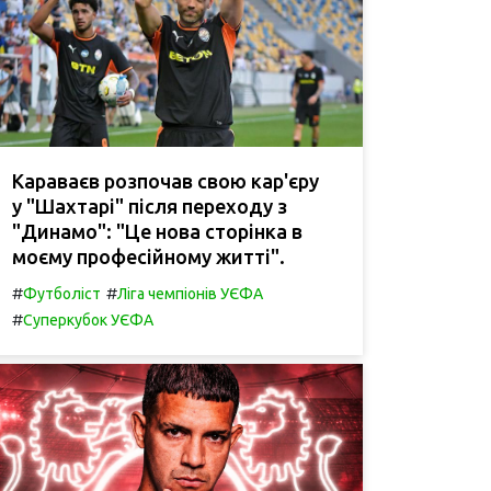
Караваєв розпочав свою кар'єру
у "Шахтарі" після переходу з
"Динамо": "Це нова сторінка в
моєму професійному житті".
#
#
Футболіст
Ліга чемпіонів УЄФА
#
Суперкубок УЄФА