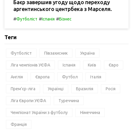
Баєр завершив угоду щодо переходу
аргентинського центрбека з Марселя.
#
#
#
Футболіст
Іспанія
Бізнес
Теги
Футболіст
Півзахисник
Україна
Ліга чемпіонів УЄФА
Іспанія
Київ
Євро
Англія
Європа
Футбол
Італія
Прем'єр-ліга
Українці
Бразилія
Росія
Ліга Європи УЄФА
Туреччина
Чемпіонат України з футболу
Німеччина
Франція