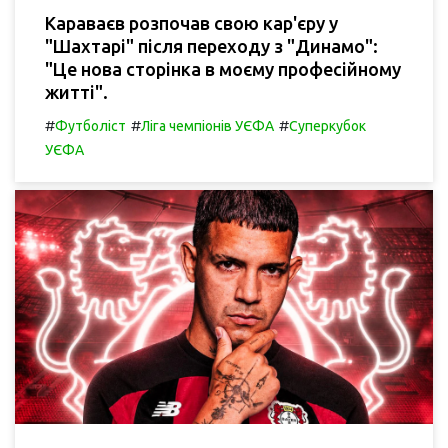
Караваєв розпочав свою кар'єру у
"Шахтарі" після переходу з "Динамо":
"Це нова сторінка в моєму професійному
житті".
#
#
#
Футболіст
Ліга чемпіонів УЄФА
Суперкубок
УЄФА