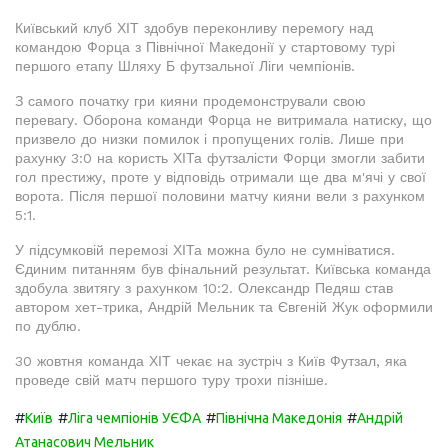
Київський клуб ХІТ здобув переконливу перемогу над
командою Форца з Північної Македонії у стартовому турі
першого етапу Шляху Б футзальної Ліги чемпіонів.
З самого початку гри кияни продемонстрували свою
перевагу. Оборона команди Форца не витримала натиску, що
призвело до низки помилок і пропущених голів. Лише при
рахунку 3:0 на користь ХІТа футзалісти Форци змогли забити
гол престижу, проте у відповідь отримали ще два м'ячі у свої
ворота. Після першої половини матчу кияни вели з рахунком
5:1.
У підсумковій перемозі ХІТа можна було не сумніватися.
Єдиним питанням був фінальний результат. Київська команда
здобула звитягу з рахунком 10:2. Олександр Педяш став
автором хет-трика, Андрій Мельник та Євгеній Жук оформили
по дублю.
30 жовтня команда ХІТ чекає на зустріч з Київ Футзал, яка
проведе свій матч першого туру трохи пізніше.
#
#
#
#
Київ
Ліга чемпіонів УЄФА
Північна Македонія
Андрій
Атанасович Мельник