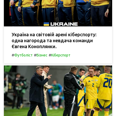
Україна на світовій арені кіберспорту:
одна нагорода та невдача команди
Євгена Коноплянки.
#
#
#
Футболіст
Бізнес
Кіберспорт