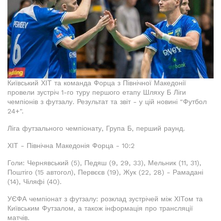
Київський ХІТ та команда Форца з Північної Македонії
провели зустріч 1-го туру першого етапу Шляху Б Ліги
чемпіонів з футзалу. Результат та звіт - у цій новині "Футбол
24+".
Ліга футзального чемпіонату, Група Б, перший раунд.
ХІТ - Північна Македонія Форца - 10:2
Голи: Чернявський (5), Педяш (9, 29, 33), Мельник (11, 31),
Поштіго (15 автогол), Первєєв (19), Жук (22, 28) - Рамадані
(14), Чіляфі (40).
УЄФА чемпіонат з футзалу: розклад зустрічей між ХІТом та
Київським Футзалом, а також інформація про трансляції
матчів.