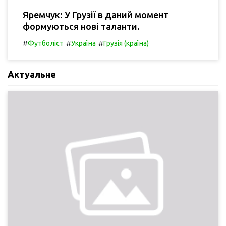
Яремчук: У Грузії в даний момент
формуються нові таланти.
#
#
#
Футболіст
Україна
Грузія (країна)
Актуальне