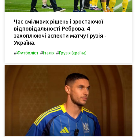
Час сміливих рішень і зростаючої
відповідальності Реброва. 4
захоплюючі аспекти матчу Грузія -
Україна.
#
#
#
Футболіст
Італія
Грузія (країна)