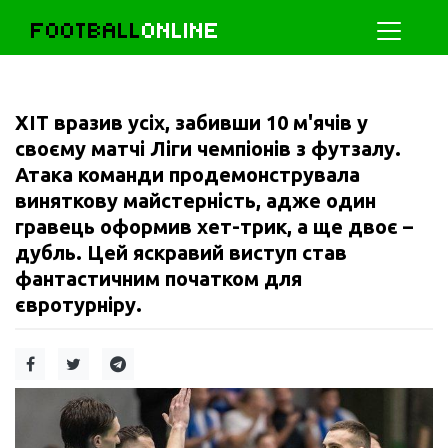
FOOTBALL
ONLINE
ХІТ вразив усіх, забивши 10 м'ячів у
своєму матчі Ліги чемпіонів з футзалу.
Атака команди продемонструвала
виняткову майстерність, адже один
гравець оформив хет-трик, а ще двоє –
дубль. Цей яскравий виступ став
фантастичним початком для
євротурніру.