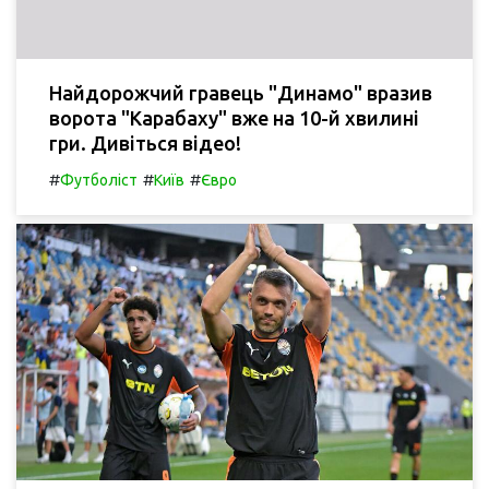
Найдорожчий гравець "Динамо" вразив
ворота "Карабаху" вже на 10-й хвилині
гри. Дивіться відео!
#
#
#
Футболіст
Київ
Євро