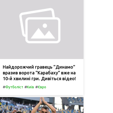
Найдорожчий гравець "Динамо"
вразив ворота "Карабаху" вже на
10-й хвилині гри. Дивіться відео!
#
#
#
Футболіст
Київ
Євро