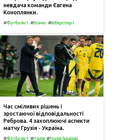
невдача команди Євгена
Коноплянки.
#
#
#
Футболіст
Бізнес
Кіберспорт
Час сміливих рішень і
зростаючої відповідальності
Реброва. 4 захоплюючі аспекти
матчу Грузія - Україна.
#
#
#
Футболіст
Італія
Грузія (країна)