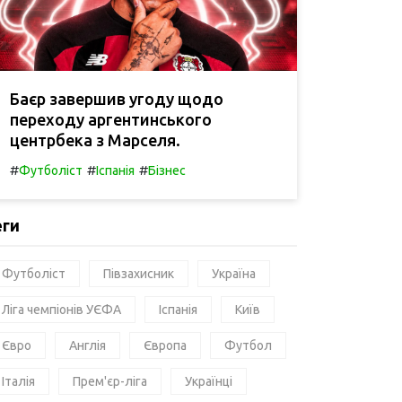
Баєр завершив угоду щодо
переходу аргентинського
центрбека з Марселя.
#
#
#
Футболіст
Іспанія
Бізнес
еги
Футболіст
Півзахисник
Україна
Ліга чемпіонів УЄФА
Іспанія
Київ
Євро
Англія
Європа
Футбол
Італія
Прем'єр-ліга
Українці