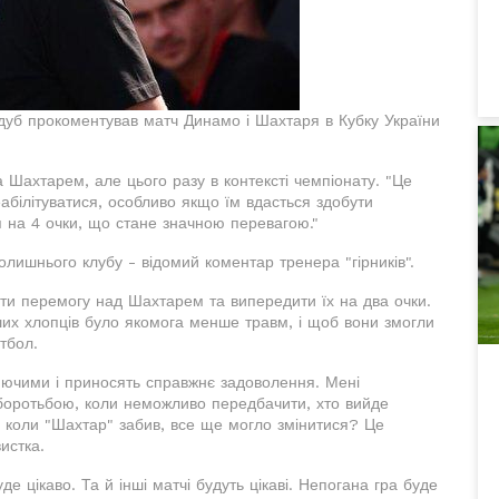
уб прокоментував матч Динамо і Шахтаря в Кубку України
а Шахтарем, але цього разу в контексті чемпіонату. "Це
білітуватися, особливо якщо їм вдасться здобути
 на 4 очки, що стане значною перевагою."
лишнього клубу - відомий коментар тренера "гірників".
ти перемогу над Шахтарем та випередити їх на два очки.
ших хлопців було якомога менше травм, і щоб вони змогли
тбол.
юючими і приносять справжнє задоволення. Мені
боротьбою, коли неможливо передбачити, хто вийде
о коли "Шахтар" забив, все ще могло змінитися? Це
истка.
де цікаво. Та й інші матчі будуть цікаві. Непогана гра буде