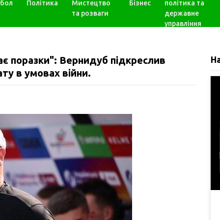
бол
Політика
Мистецтво
Бізнес
політика та
та розваги
державне
управління
ає поразки": Вернидуб підкреслив
Н
ату в умовах війни.