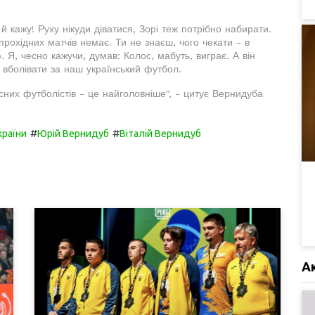
й кажу! Руху нікуди діватися, Зорі теж потрібно набирати.
 прохідних матчів немає. Ти не знаєш, чого чекати - в
. Я, чесно кажучи, думав: Колос, мабуть, виграє. А він
і вболівати за наш український футбол.
них футболістів - це найголовніше", - цитує Вернидуба
#
#
країни
Юрій Вернидуб
Віталій Вернидуб
А