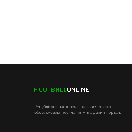
FOOTBALL
ONLINE
Републікація матеріалів дозволяється з
обов'язковим посиланням на даний портал.