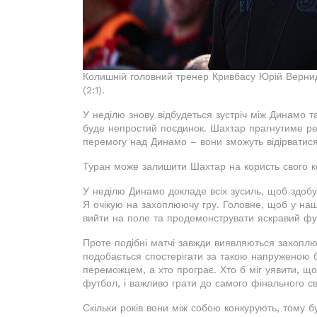
Колишній головний тренер Кривбасу Юрій Вернид
(2:1).
У неділю знову відбудеться зустріч між Динамо т
буде непростий поєдинок. Шахтар прагнутиме реа
перемогу над Динамо – вони зможуть відірватися
Туран може залишити Шахтар на користь свого ко
У неділю Динамо докладе всіх зусиль, щоб здобу
Я очікую на захоплюючу гру. Головне, щоб у на
вийти на поле та продемонструвати яскравий фу
Проте подібні матчі завжди виявляються захопл
подобається спостерігати за такою напруженою 
переможцем, а хто програє. Хто б міг уявити, щ
футбол, і важливо грати до самого фінального св
Скільки років вони між собою конкурують, тому бу