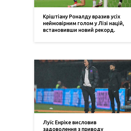
Кріштіану Роналду вразив усіх
неймовірним голом у Лізі націй,
встановивши новий рекорд.
Луїс Енріке висловив
задоволення з приводу