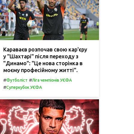
Караваєв розпочав свою кар'єру
у "Шахтарі" після переходу з
"Динамо": "Це нова сторінка в
моєму професійному житті".
#
#
Футболіст
Ліга чемпіонів УЄФА
#
Суперкубок УЄФА