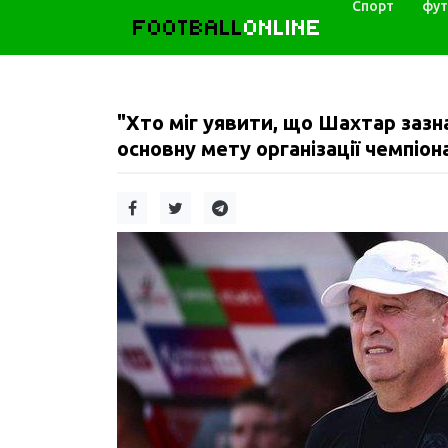
Спорт
фут
FOOTBALL
ONLINE
"Хто міг уявити, що Шахтар зазн
основну мету організації чемпіон