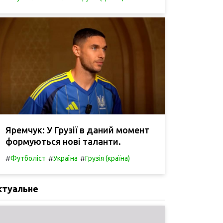
Яремчук: У Грузії в даний момент
формуються нові таланти.
#
#
#
Футболіст
Україна
Грузія (країна)
ктуальне