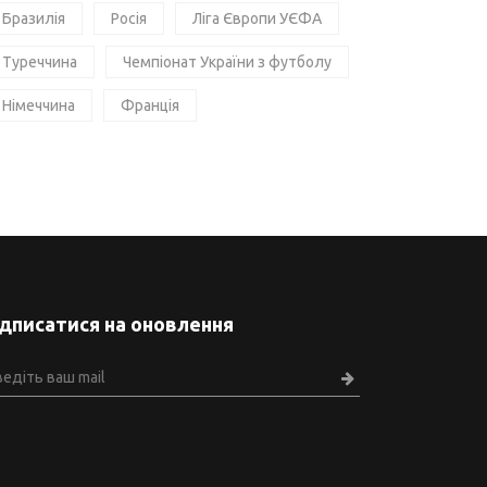
Бразилія
Росія
Ліга Європи УЄФА
Туреччина
Чемпіонат України з футболу
Німеччина
Франція
ідписатися на оновлення