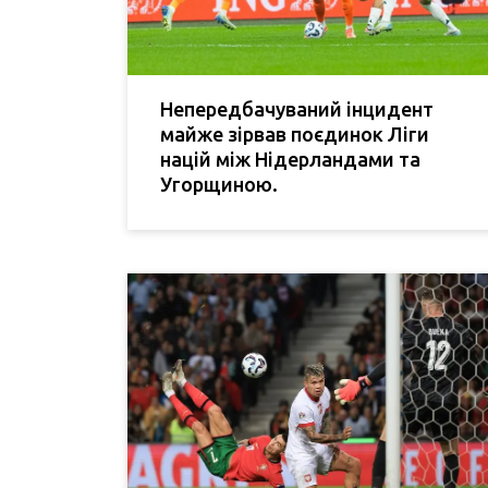
Непередбачуваний інцидент
майже зірвав поєдинок Ліги
націй між Нідерландами та
Угорщиною.