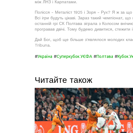
між ЛНЗ і Карпатами.
Полісся - Металіст 1925 і Зоря - Рух? Я ж за що 
Всі ігри будуть цікаві. Зараз такий чемпіонат, що
останній грі СК Полтава зіграла з Колосом внічию
програвав двічі. Тому будемо дивитися, стежити 
Дай Бог, щоб ще більше з'являлося молодих клас
Tribuna.
#
#
#
#
Україна
Суперкубок УЄФА
Полтава
Кубок У
Читайте також