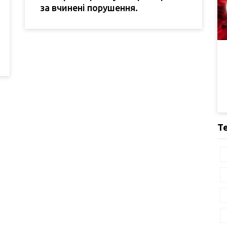
за вчинені порушення.
Т