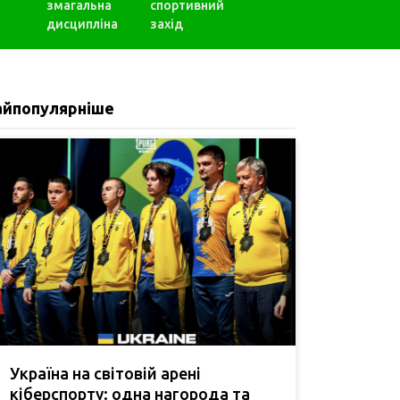
змагальна
спортивний
дисципліна
захід
айпопулярніше
Україна на світовій арені
кіберспорту: одна нагорода та