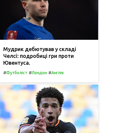
Мудрик дебютував у складі
Челсі: подробиці гри проти
Ювентуса.
#
#
#
Футболіст
Лондон
Англія