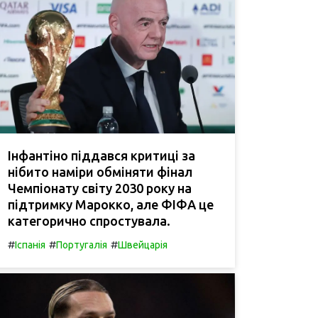
Інфантіно піддався критиці за
нібито наміри обміняти фінал
Чемпіонату світу 2030 року на
підтримку Марокко, але ФІФА це
категорично спростувала.
#
#
#
Іспанія
Португалія
Швейцарія