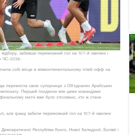
о відбору, забивши переможний гол на 107-й хвилині і
ф ЧС-2026.
ечила собі місце в міжконтинентальному плей-офф на
анда перемогла свою суперницю з Об'єднаних Арабських
о чемпіонату. Перший поєдинок між цими командами
інальному матчі вже було з'ясовано, хто ж стане
льті, але іракці забили переможний гол на 107-й хвилині
мократичної Республіки Конго, Нової Каледонії, Болівії і