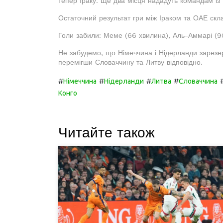
тепер Іраку. Ще два місця нададуть командам і
Остаточний результат гри між Іраком та ОАЕ склав
Голи забили: Меме (66 хвилина), Аль-Аммарі (90
Не забудемо, що Німеччина і Нідерланди зарезерв
перемігши Словаччину та Литву відповідно.
#
#
#
#
Німеччина
Нідерланди
Литва
Словаччина
Конго
Читайте також