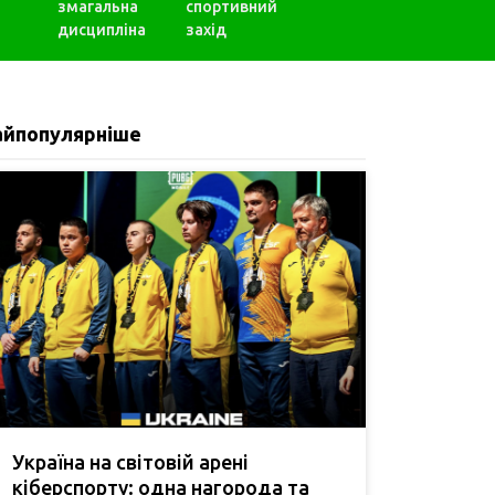
змагальна
спортивний
дисципліна
захід
айпопулярніше
Україна на світовій арені
кіберспорту: одна нагорода та