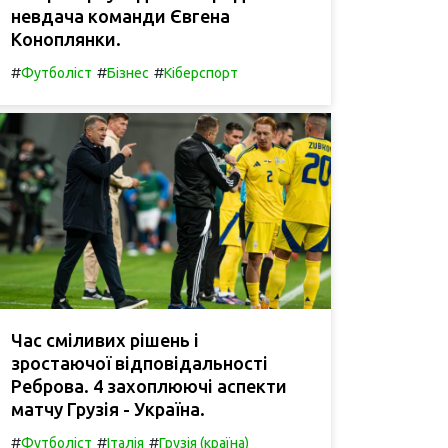
невдача команди Євгена
Коноплянки.
#
#
#
Футболіст
Бізнес
Кіберспорт
Час сміливих рішень і
зростаючої відповідальності
Реброва. 4 захоплюючі аспекти
матчу Грузія - Україна.
#
#
#
Футболіст
Італія
Грузія (країна)