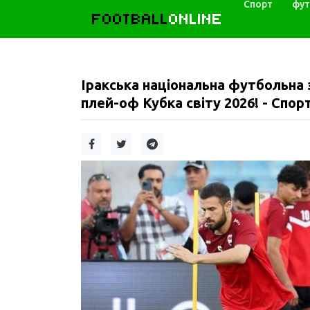
Спорт
фут
FOOTBALL
ONLINE
Іракська національна футбольна
плей-оф Кубка світу 2026! - Спорт