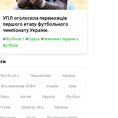
УПЛ оголосила переможців
першого етапу футбольного
чемпіонату України.
#
#
#
Футболіст
Одеса
Чемпіонат України з
футболу
еги
Футболіст
Півзахисник
Україна
Ліга чемпіонів УЄФА
Іспанія
Київ
Євро
Англія
Європа
Футбол
Італія
Прем'єр-ліга
Українці
Бразилія
Росія
Ліга Європи УЄФА