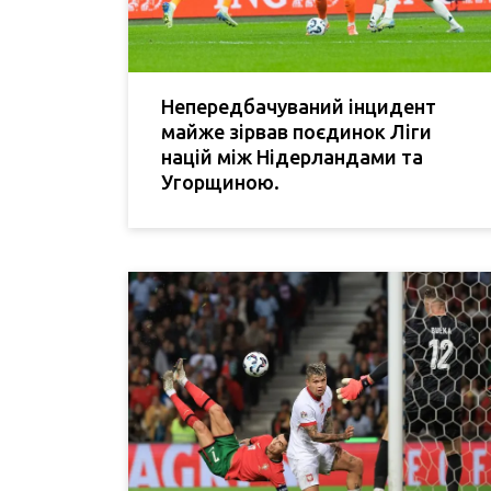
Непередбачуваний інцидент
майже зірвав поєдинок Ліги
націй між Нідерландами та
Угорщиною.