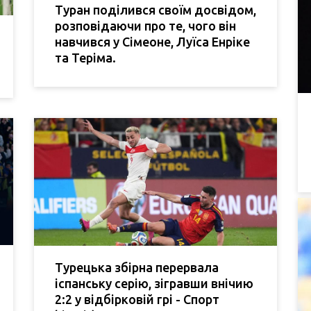
Туран поділився своїм досвідом,
розповідаючи про те, чого він
навчився у Сімеоне, Луїса Енріке
та Теріма.
Турецька збірна перервала
іспанську серію, зігравши внічию
2:2 у відбірковій грі - Спорт