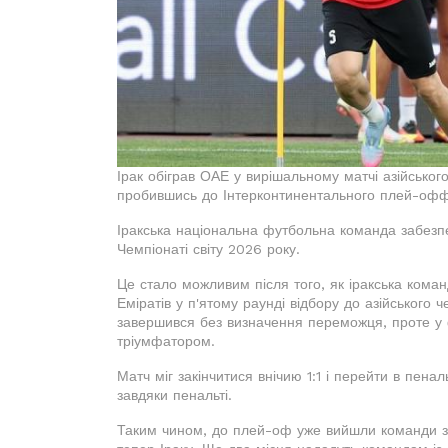
Ірак обіграв ОАЕ у вирішальному матчі азійськог
пробившись до Інтерконтинентального плей-оф
Іракська національна футбольна команда забезп
Чемпіонаті світу 2026 року.
Це стало можливим після того, як іракська ком
Еміратів у п'ятому раунді відбору до азійськог
завершився без визначення переможця, проте у ф
тріумфатором.
Матч міг закінчитися внічию 1:1 і перейти в пена
завдяки пенальті.
Таким чином, до плей-оф уже вийшли команди з Де