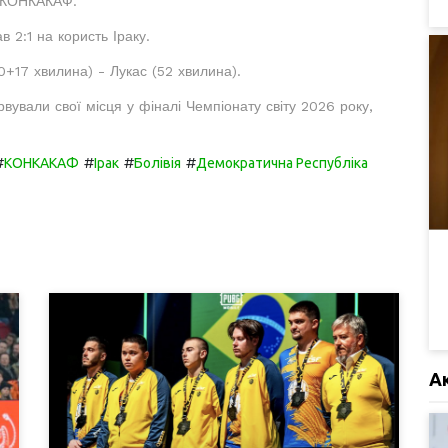
з КОНКАКАФ.
 2:1 на користь Іраку.
+17 хвилина) - Лукас (52 хвилина).
ували свої місця у фіналі Чемпіонату світу 2026 року,
#
#
#
#
КОНКАКАФ
Ірак
Болівія
Демократична Республіка
А