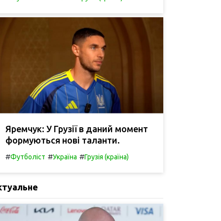
Яремчук: У Грузії в даний момент
формуються нові таланти.
#
#
#
Футболіст
Україна
Грузія (країна)
ктуальне