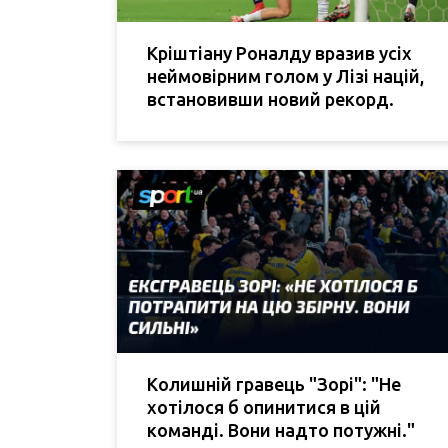
Кріштіану Роналду вразив усіх
неймовірним голом у Лізі націй,
встановивши новий рекорд.
Колишній гравець "Зорі": "Не
хотілося б опинитися в цій
команді. Вони надто потужні."