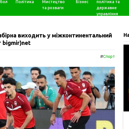
бол
Політика
Мистецтво
Бізнес
політика та
та розваги
державне
управління
 збірна виходить у міжконтинентальний
Н
 bigmir)net
#
Спорт