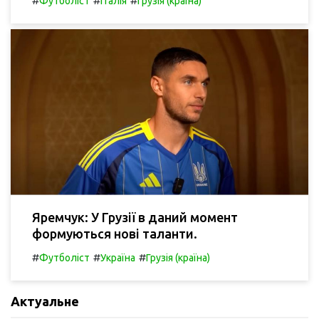
#
#
#
Футболіст
Італія
Грузія (країна)
Яремчук: У Грузії в даний момент
формуються нові таланти.
#
#
#
Футболіст
Україна
Грузія (країна)
Актуальне