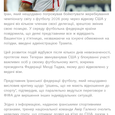
Іран, який нещодавно погрожував бойкотувати жеребкування
чемпіонату світу з футболу 2026 року через відмову США у
видачі віз кільком членам своєї делегації, зрештою змінив
свою позицію. У середу футбольна федерація країни
повідомила, що деякі представники все ж відвідають
Вашингтон у п'ятницю, незважаючи на існуючі обмеження на
поїздки, введені адміністрацією Трампа.
Цей розвиток подій відбувся після кількох днів невизначеності,
протягом яких Тегеран звинувачував США у блокуванні участі
важливих осіб у своєму футбольному житті, зокрема
президента Федерації Мехді Таджа, якому досі відмовлено у
видачі візи.
Представник Іранської федерації футболу, який нещодавно
висловив критику щодо "рішень, що не мають відношення до
спорту", підтвердив, що паралельно ведуться переговори з
ФІФА для вирішення інших індивідуальних ситуацій.
Згідно з інформацією, наданою іранськими спортивними
органами, тренер національної команди Амір Галеноі очолить
невелику групу, що отримає дозвіл на в'їзд до США, разом з