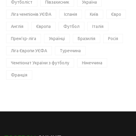
Футболіст
Півзахисник
Україна
Ліга чемпіонів УЄФА
Іспанія
Київ
Євро
Англія
Європа
Футбол
Італія
Прем'єр-ліга
Українці
Бразилія
Росія
Ліга Європи УЄФА
Туреччина
Чемпіонат України з футболу
Німеччина
Франція