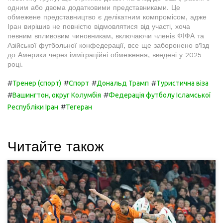
одним або двома додатковими представниками. Це
обмежене представництво є делікатним компромісом, адже
Іран вирішив не повністю відмовлятися від участі, хоча
певним впливовим чиновникам, включаючи членів ФІФА та
Азійської футбольної конфедерації, все ще заборонено в'їзд
до Америки через імміграційні обмеження, введені у 2025
році.
#
#
#
#
Тренер (спорт)
Спорт
Дональд Трамп
Туристична віза
#
#
Вашингтон, округ Колумбія
Федерація футболу Ісламської
#
Республіки Іран
Тегеран
Читайте також