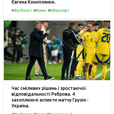
Євгена Коноплянки.
#
#
#
Футболіст
Бізнес
Кіберспорт
Час сміливих рішень і зростаючої
відповідальності Реброва. 4
захоплюючі аспекти матчу Грузія -
Україна.