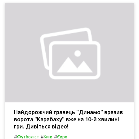
Найдорожчий гравець "Динамо" вразив
ворота "Карабаху" вже на 10-й хвилині
гри. Дивіться відео!
#
#
#
Футболіст
Київ
Євро