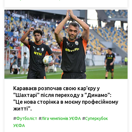
Караваєв розпочав свою кар'єру у
"Шахтарі" після переходу з "Динамо":
"Це нова сторінка в моєму професійному
житті".
#
#
#
Футболіст
Ліга чемпіонів УЄФА
Суперкубок
УЄФА