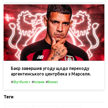
Баєр завершив угоду щодо переходу
аргентинського центрбека з Марселя.
#
#
#
Футболіст
Іспанія
Бізнес
Теги