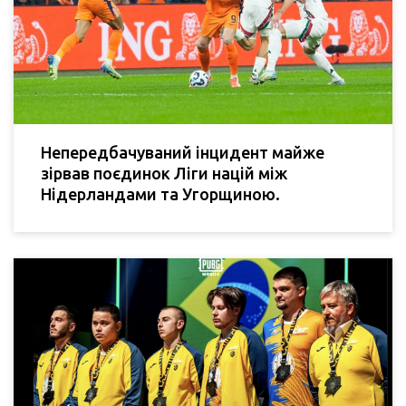
Непередбачуваний інцидент майже
зірвав поєдинок Ліги націй між
Нідерландами та Угорщиною.