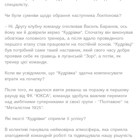
спеціалісту.
Чи були сумніви щодо обрання наступника Локтіонова?
- Ні. Другу клубну команду очолював Василь Баранов, ось
йому ми й довірили кермо "Кудрівки". Спочатку він виконував
обов'язки головного тренера, а після вдало проведеного
першого етапу став працювати на постійній основі. "Кудрівці"
був потрібний саме такий наставник, який свого часу добре
проявив себе як гравець в луганській "Зорі", а потім, як
тренер цієї команди.
Коли ви усвідомили, що "Кудрівка" здатна компенсувати
втрати на початку?
Після того, як вдалося взяти реванш за поразку в першому
раунді від ФК "ЮКСА", команда здобула важливі перемоги
над амбітними суперниками зі своєї групи - "Полтавою" та
"Металістом 1925".
Які якості "Кудрівки" сприяли її успіху?
В колективі панувала неймовірна атмосфера, яка сприяла
злагодженій командній роботі та підвищувала нашу рішучість