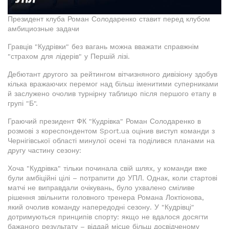
Президент клуба Роман Солодаренко ставит перед клубом
амбициозные задачи
Гравців "Кудрівки" без вагань можна вважати справжнім
"страхом для лідерів" у Першій лізі.
Дебютант другого за рейтингом вітчизняного дивізіону здобув
кілька вражаючих перемог над більш іменитими суперниками
й заслужено очолив турнірну таблицю після першого етапу в
групі "Б".
Граючий президент ФК "Кудрівка" Роман Солодаренко в
розмові з кореспондентом Sport.ua оцінив виступ команди з
Чернігівської області минулої осені та поділився планами на
другу частину сезону:
Хоча "Кудрівка" тільки починала свій шлях, у команди вже
були амбіційні цілі – потрапити до УПЛ. Однак, коли стартові
матчі не виправдали очікувань, було ухвалено сміливе
рішення звільнити головного тренера Романа Локтіонова,
який очолив команду напередодні сезону. У "Кудрівці"
дотримуються принципів спорту: якщо не вдалося досягти
бажаного результату – віддай місце більш досвідченому