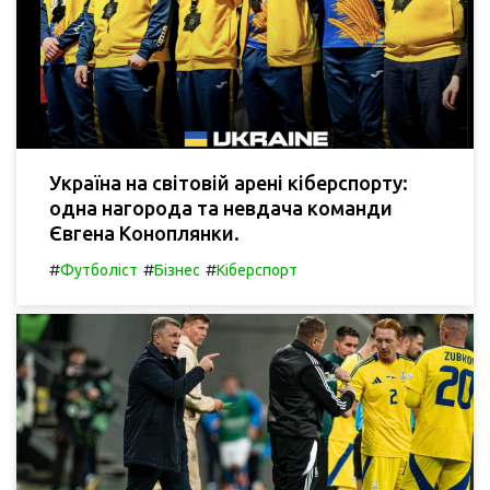
Україна на світовій арені кіберспорту:
одна нагорода та невдача команди
Євгена Коноплянки.
#
#
#
Футболіст
Бізнес
Кіберспорт