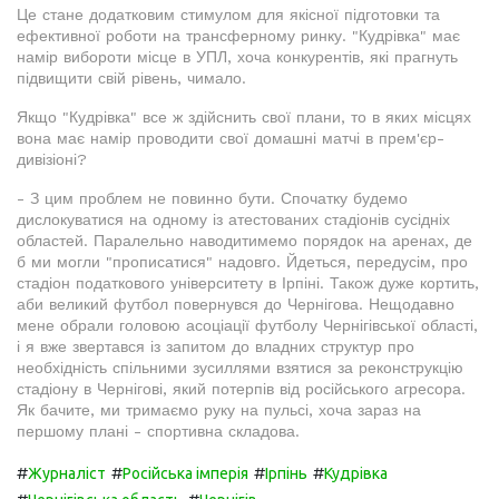
Це стане додатковим стимулом для якісної підготовки та
ефективної роботи на трансферному ринку. "Кудрівка" має
намір вибороти місце в УПЛ, хоча конкурентів, які прагнуть
підвищити свій рівень, чимало.
Якщо "Кудрівка" все ж здійснить свої плани, то в яких місцях
вона має намір проводити свої домашні матчі в прем'єр-
дивізіоні?
- З цим проблем не повинно бути. Спочатку будемо
дислокуватися на одному із атестованих стадіонів сусідніх
областей. Паралельно наводитимемо порядок на аренах, де
б ми могли "прописатися" надовго. Йдеться, передусім, про
стадіон податкового університету в Ірпіні. Також дуже кортить,
аби великий футбол повернувся до Чернігова. Нещодавно
мене обрали головою асоціації футболу Чернігівської області,
і я вже звертався із запитом до владних структур про
необхідність спільними зусиллями взятися за реконструкцію
стадіону в Чернігові, який потерпів від російського агресора.
Як бачите, ми тримаємо руку на пульсі, хоча зараз на
першому плані - спортивна складова.
#
#
#
#
Журналіст
Російська імперія
Ірпінь
Кудрівка