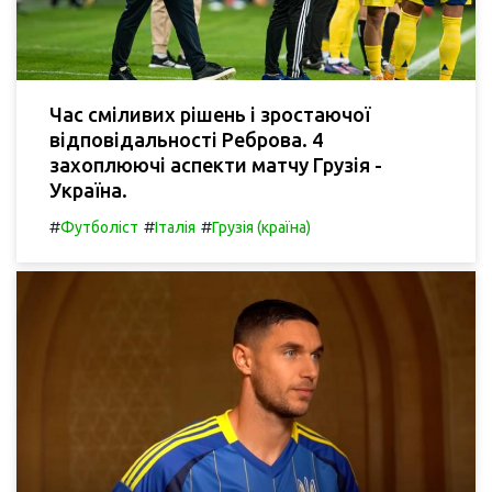
Час сміливих рішень і зростаючої
відповідальності Реброва. 4
захоплюючі аспекти матчу Грузія -
Україна.
#
#
#
Футболіст
Італія
Грузія (країна)