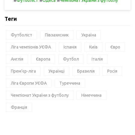
#
#
#
Футболіст
Одеса
Чемпіонат України з футболу
Теги
Футболіст
Півзахисник
Україна
Ліга чемпіонів УЄФА
Іспанія
Київ
Євро
Англія
Європа
Футбол
Італія
Прем'єр-ліга
Українці
Бразилія
Росія
Ліга Європи УЄФА
Туреччина
Чемпіонат України з футболу
Німеччина
Франція