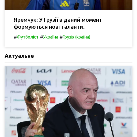
Яремчук: У Грузії в даний момент
формуються нові таланти.
#
#
#
Футболіст
Україна
Грузія (країна)
Актуальне