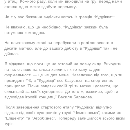
у атаці. Кожного разу, коли ми виходили на гру, перед нами
стояла одна мета: здобути перемогу.
Чи є у вас бажання виділити когось із гравців "Кудрівки"?
Не вважаю, що це необхідно. "Кудрівка" завжди була
потужною командою.
На початковому етапі ви перебували в ролі запасного в
десяти матчах, але до вашого дебюту в "Кудрівці" так і не
дійшло.
Я відчував, що поки що не готовий на повну силу. Виходити
на поле лише на кілька хвилин, як то кажуть, для
формальності — це не для мене. Незалежно від того, що ти
президент ФК, в "Кудрівці" все базується на спортивних
принципах. Тільки завдяки своїй грі ти можеш довести, що
сильніший за своїх суперників. До того ж, важливо, щоб ти
відповідав ігровій концепції Василя Баранова.
Після завершення стартового етапу "Кудрівка" відчутно
відстає від своїх суперників у групі "Чемпіонська", такими як
"Епіцентр" та "Агробізнес". Попереду залишилося всього вісім
турів.