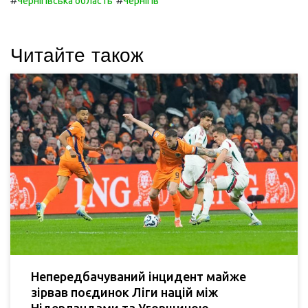
#
#
Чернігівська область
Чернігів
Читайте також
Непередбачуваний інцидент майже
зірвав поєдинок Ліги націй між
Нідерландами та Угорщиною.