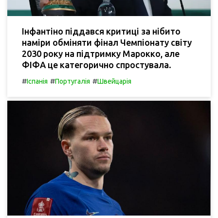
Інфантіно піддався критиці за нібито
наміри обміняти фінал Чемпіонату світу
2030 року на підтримку Марокко, але
ФІФА це категорично спростувала.
#
#
#
Іспанія
Португалія
Швейцарія