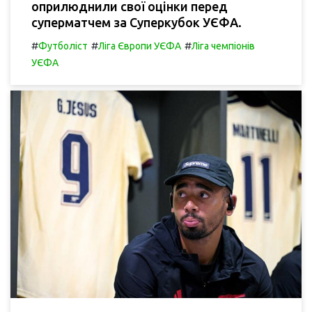
оприлюднили свої оцінки перед
суперматчем за Суперкубок УЄФА.
#
#
#
Футболіст
Ліга Європи УЄФА
Ліга чемпіонів
УЄФА