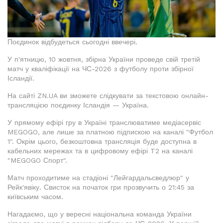
Поєдинок відбудеться сьогодні ввечері.
У п'ятницю, 10 жовтня, збірна України проведе свій третій
матч у кваліфікації на ЧС-2026 з футболу проти збірної
Ісландії.
На сайті ZN.UA ви зможете слідкувати за текстовою онлайн-
трансляцією поєдинку Ісландія — Україна.
У прямому ефірі гру в Україні транслюватиме медіасервіс
MEGOGO, але лише за платною підпискою на каналі "Футбол
1". Окрім цього, безкоштовна трансляція буде доступна в
кабельних мережах та в цифровому ефірі T2 на каналі
"MEGOGO Спорт".
Матч проходитиме на стадіоні "Лейгардальсведлюр" у
Рейк'явіку. Свисток на початок гри прозвучить о 21:45 за
київським часом.
Нагадаємо, що у вересні національна команда України