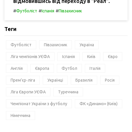
відмовившись від переходу в "Реал".
#
#
#
Футболіст
Іспанія
Півзахисник
Теги
Футболіст
Півзахисник
Україна
Ліга чемпіонів УЄФА
Іспанія
Київ
Євро
Англія
Європа
Футбол
Італія
Прем'єр-ліга
Українці
Бразилія
Росія
Ліга Європи УЄФА
Туреччина
Чемпіонат України з футболу
ФК «Динамо» (Київ)
Німеччина