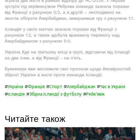
зіграла два матчі в рамках відбору до ЧС-2026. У першій
зустрічі під керівництвом Реброва команда зазнала поразки
від Франції з рахунком 0:2, а в другій – несподівано не
змогла обіграти Азербайджан, завершивши гру з рахунком 1:1.
Ісландія у своїх матчах зазнала поразки від Франції з
рахунком 1:2, а також здобула вражаючу перемогу над
Азербайджаном з рахунком 5:0.
Україна йде на третьому місці в групі, відстаючи від Ісландії
на два очки, а від Франції - на п'ять.
Букмекери вже висловили свої прогнози щодо ймовірностей
збірної України в матчі проти команди Ісландії.
#
#
#
#
#
Україна
Франція
Спорт
Азербайджан
Час в Україні
#
#
#
Ісландія
Збірна Ісландії з футболу
Рейк'явік
Читайте також