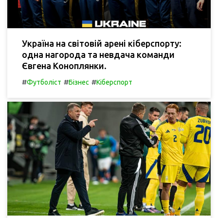
Україна на світовій арені кіберспорту:
одна нагорода та невдача команди
Євгена Коноплянки.
#
#
#
Футболіст
Бізнес
Кіберспорт