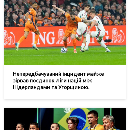
Непередбачуваний інцидент майже
зірвав поєдинок Ліги націй між
Нідерландами та Угорщиною.