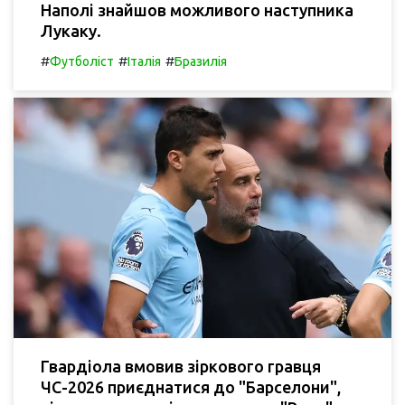
Наполі знайшов можливого наступника
Лукаку.
#
#
#
Футболіст
Італія
Бразилія
Гвардіола вмовив зіркового гравця
ЧС-2026 приєднатися до "Барселони",