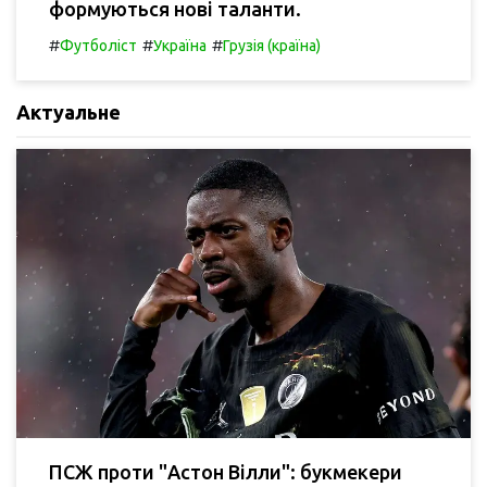
формуються нові таланти.
#
#
#
Футболіст
Україна
Грузія (країна)
Актуальне
ПСЖ проти "Астон Вілли": букмекери