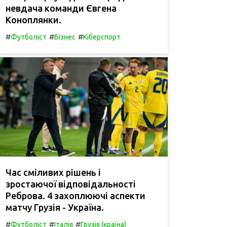
невдача команди Євгена
Коноплянки.
#
#
#
Футболіст
Бізнес
Кіберспорт
Час сміливих рішень і
зростаючої відповідальності
Реброва. 4 захоплюючі аспекти
матчу Грузія - Україна.
#
#
#
Футболіст
Італія
Грузія (країна)