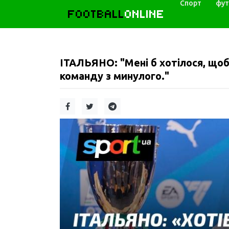
Спорт
фут
FOOTBALL
ONLINE
ІТАЛЬЯНО: "Мені б хотілося, що
команду з минулого."