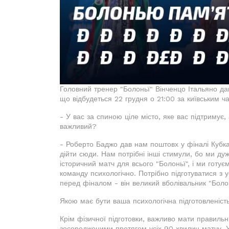
Головний тренер "Болоньї" Вінченцо Італьяно да
що відбудеться 22 грудня о 21:00 за київським ча
- У вас за спиною ціле місто, яке вас підтримує
важливий?
- Роберто Баджо дав нам поштовх у фіналі Кубка
дійти сюди. Нам потрібні інші стимули, бо ми ду
історичний матч для всього "Болоньї", і ми гот
команду психологічно. Потрібно підготуватися з у
перед фіналом - він великий вболівальник "Болонь
Якою має бути ваша психологічна підготовленіст
Крім фізичної підготовки, важливо мати правиль
зосередженими протягом усіх 90 хвилин матчу. У 