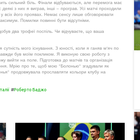
ить сильний біль. Фінали відбуваються, але перемога має
деякі з них я виграв, інші – програв. Усі матчі проходили
 у всіх його проявах. Немає сенсу лише обговорювати
аксимум. Помилки повинні бути відсутніми.
добув два трофеї поспіль. Чи відчуваєте, що ваша
сутність мого існування. З юності, коли я ганяв м'яч по
 завжди був моїм покликом. Я виконую свою роботу з
жу вийти на поле. Підготовка до матчів та організація
ння. Мрію про те, щоб мою "Болонью" згадували як
онья" продовжувала прославляти кольори клубу на
#
талії
Роберто Баджо