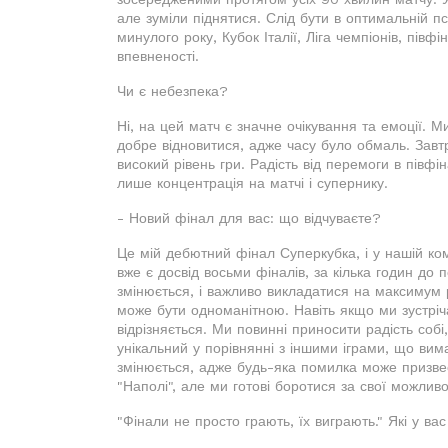
але зуміли піднятися. Слід бути в оптимальній п
минулого року, Кубок Італії, Ліга чемпіонів, пів
впевненості.
Чи є небезпека?
Ні, на цей матч є значне очікування та емоції.
добре відновитися, адже часу було обмаль. Завт
високий рівень гри. Радість від перемоги в півф
лише концентрація на матчі і супернику.
- Новий фінал для вас: що відчуваєте?
Це мій дебютний фінал Суперкубка, і у нашій ко
вже є досвід восьми фіналів, за кілька годин до
змінюється, і важливо викладатися на максимум р
може бути одноманітною. Навіть якщо ми зустріч
відрізняється. Ми повинні приносити радість соб
унікальний у порівнянні з іншими іграми, що вим
змінюється, адже будь-яка помилка може призвест
"Наполі", але ми готові боротися за свої можливо
"Фінали не просто грають, їх виграють." Які у в