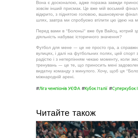
Вона є досконалою, адже поразка завжди принос
зовсім інший присмак. Це вже мій восьмий фінал: 
відкрито, з піднятою головою, вшановуючи фінал
шлях, завтра ми спробуємо втілити цю ідею на м
Перед вами в "Болоньї" вже був Вайсц, котрий з
діяльність набуває історичного значення?
Футбол для мене — це не просто гра, а справжня 
вулицях, і далі на футбольних полях, цей спорт
радістю і з нетерпінням чекаю моменту, коли змо
тренувань — це те, що приносить мені задоволе
видатну команду з минулого. Хочу, щоб ця "Бол
міжнародній арені.
#
#
#
Ліга чемпіонів УЄФА
Кубок Італії
Суперкубок І
Читайте також