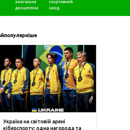
змагальна
спортивний
дисципліна
захід
айпопулярніше
Україна на світовій арені
кіберспорту: одна нагорода та