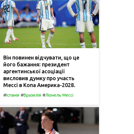
Він повинен відчувати, що це
його бажання: президент
аргентинської асоціації
висловив думку про участь
Мессі в Копа Америка-2028.
#
#
#
Іспанія
Бразилія
Ліонель Мессі