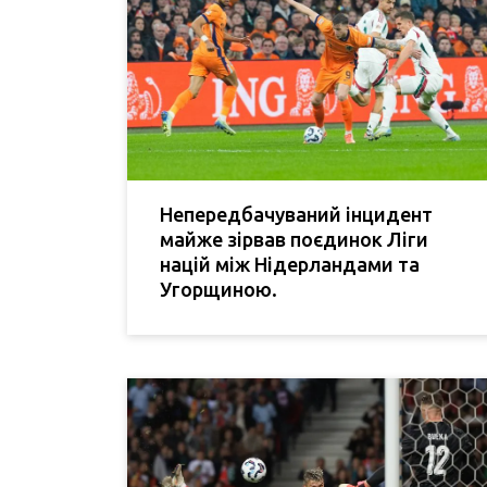
Непередбачуваний інцидент
майже зірвав поєдинок Ліги
націй між Нідерландами та
Угорщиною.