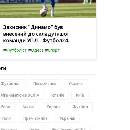
Захисник "Динамо" був
внесений до складу іншої
команди УПЛ - Футбол24.
#
#
#
Футболіст
Одеса
Спорт
еги
Футболіст
Півзахисник
Україна
Ліга чемпіонів УЄФА
Іспанія
Київ
Євро
Англія
Європа
Футбол
Італія
Прем'єр-ліга
Українці