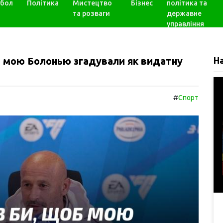
бол
Політика
Мистецтво
Бізнес
політика та
та розваги
державне
управління
б мою Болонью згадували як видатну
Н
#
Спорт