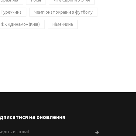
Бразилія
Росія
Ліга Європи УЄФА
Туреччина
Чемпіонат України з футболу
ФК «Динамо» (Київ)
Німеччина
ідписатися на оновлення