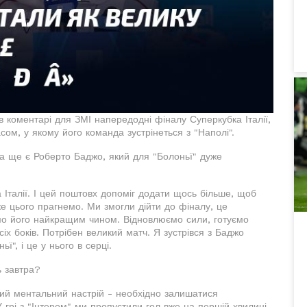
в коментарі для ЗМІ напередодні фіналу Суперкубка Італії,
сом, у якому його команда зустрінеться з "Наполі".
, а ще є Роберто Баджо, який для "Болоньї" дуже
 Італії. І цей поштовх допоміг додати щось більше, щоб
же цього прагнемо. Ми змогли дійти до фіналу, це
уємо його найкращим чином. Відновлюємо сили, готуємо
сіх боків. Потрібен великий матч. Я зустрівся з Баджо
ї", і це у нього в серці.
ь завтра?
ний ментальний настрій - необхідно залишатися
грі з "Інтером" ми пропустили гол вже на першій хвилині,