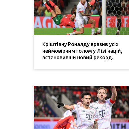
Кріштіану Роналду вразив усіх
неймовірним голом у Лізі націй,
встановивши новий рекорд.