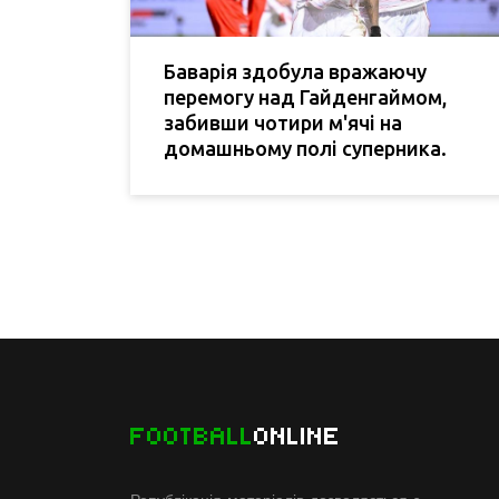
Баварія здобула вражаючу
перемогу над Гайденгаймом,
забивши чотири м'ячі на
домашньому полі суперника.
FOOTBALL
ONLINE