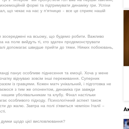
сихоемоційній формі та підтримувати динаміку гри. Успіхи
фінал, що чекає на нас у п'ятницю - все це сприяє нашій
 Ми зосереджені на всьому, що будемо робити. Важливо
ра на поле вийдуть ті, хто здатен продемонструвати
іналі допомагає швидше прийти до тями. Ніяких побоювань,
манді панує особливе піднесення та емоції. Хоча у мене
 початку відчуваю зовсім інші переживання. Суперник
азом із гравцями. Кожен матч унікальний, і підготовка не
аємося з тим же опонентом, динаміка гри завжди
і, нашим уболівальникам та клубу. Фінал настільки
агає особливого підходу. Психологічний аспект також
и до жалю. Завтра на полі з'явиться чемпіон Італії –
А
сті.
ас думки щодо цієї висловлювання?