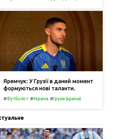
Яремчук: У Грузії в даний момент
формуються нові таланти.
#
#
#
Футболіст
Україна
Грузія (країна)
ктуальне