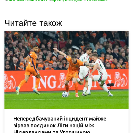
Читайте також
Непередбачуваний інцидент майже
зірвав поєдинок Ліги націй між
Нідерландами та Угорщиною.