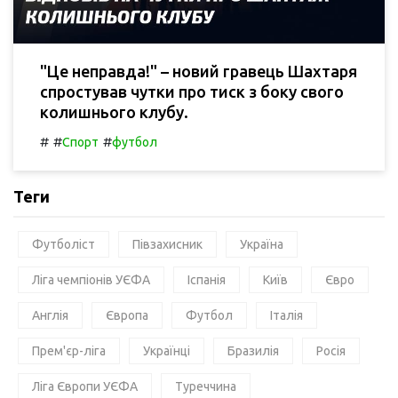
"Це неправда!" – новий гравець Шахтаря
спростував чутки про тиск з боку свого
колишнього клубу.
#
#
#
Спорт
футбол
Теги
Футболіст
Півзахисник
Україна
Ліга чемпіонів УЄФА
Іспанія
Київ
Євро
Англія
Європа
Футбол
Італія
Прем'єр-ліга
Українці
Бразилія
Росія
Ліга Європи УЄФА
Туреччина