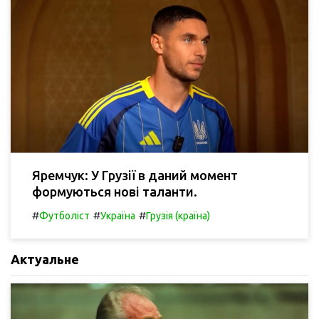
Яремчук: У Грузії в даний момент
формуються нові таланти.
#
#
#
Футболіст
Україна
Грузія (країна)
Актуальне