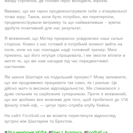
жанру стрілялок, де головні герої володіють зброєю.
Вважаю, що ми гарно продемонстрували себе з атакувальної
точки зору. Також, коли було потрібно, ми перетерпіли,
продемонстрували витримку та що найважливіше - зуміли
здобути позитивний для нас результат.
Я впевнений, що Містер прекрасно усвідомлює наші сильні
сторони. Кожен з нас готовий в потрібний момент вийти на
поле, коли на нас покладає надії головний тренер. Мені
приємно, що його інтуїція спрацювала, і ми змогли втілити в
життя те, що він нам нагадав під час передматчевої
настанови.
Які шанси Шахтаря на подальший прогрес? Можу запевнити,
що ми продовжимо працювати так само, як і раніше. Це
дійсно матч із високою відповідальністю. Ми стикаємося з
дуже сильним та серйозним суперником. Проте я впевнений,
що ми зробимо все можливе для того, щоб пробитися до 1/16
фіналу плей-оф, — цитує прес-служба клубу Кевіна.
На сайті Football.ua ви можете переглянути відеоогляд
зустрічі між Шахтарем та Брестом.
#
#
#
Ліга чемпіонів УЄФА
Брест, Білорусь
Football.ua