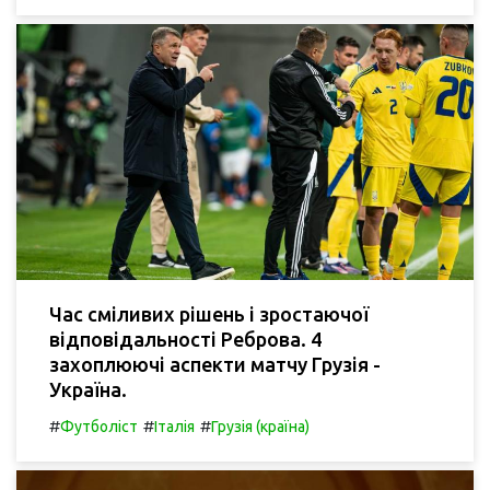
Час сміливих рішень і зростаючої
відповідальності Реброва. 4
захоплюючі аспекти матчу Грузія -
Україна.
#
#
#
Футболіст
Італія
Грузія (країна)