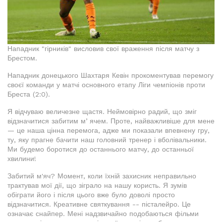
Нападник "гірників" висловив свої враження після матчу з
Брестом.
Нападник донецького Шахтаря Кевін прокоментував перемогу
своєї команди у матчі основного етапу Ліги чемпіонів проти
Бреста (2:0).
Я відчуваю величезне щастя. Неймовірно радий, що зміг
відзначитися забитим мʼячем. Проте, найважливіше для мене
— це наша цінна перемога, адже ми показали впевнену гру,
ту, яку прагне бачити наш головний тренер і вболівальники.
Ми будемо боротися до останнього матчу, до останньої
хвилини!
Забитий м'яч? Момент, коли їхній захисник неправильно
трактував мої дії, що зіграло на нашу користь. Я зумів
обіграти його і після цього вже було доволі просто
відзначитися. Креативне святкування -- пісталейро. Це
означає снайпер. Мені надзвичайно подобаються фільми