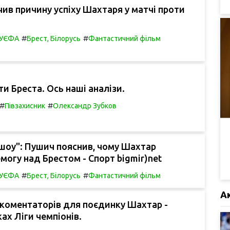
ив причину успіху Шахтаря у матчі проти
#
#
в УЄФА
Брест, Білорусь
Фантастичний фільм
и Бреста. Ось наші аналізи.
#
#
Півзахисник
Олександр Зубков
шоу": Пушич пояснив, чому Шахтар
могу над Брестом - Спорт bigmir)net
#
#
в УЄФА
Брест, Білорусь
Фантастичний фільм
А
коментаторів для поєдинку Шахтар -
ах Ліги чемпіонів.