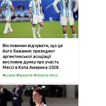
Він повинен відчувати, що це
його бажання: президент
аргентинської асоціації
висловив думку про участь
Мессі в Копа Америка-2028.
#
#
#
Іспанія
Бразилія
Ліонель Мессі