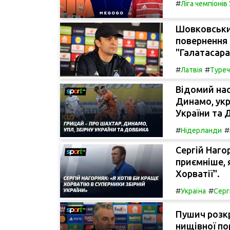
#
Ліга чемпіоні
Шовковськи
повернення 
"Галатасара
#
#
Латвія
Туреч
Відомий на
Динамо, укр
України та 
#
#
Нідерланди
Сергій Наго
приємніше, 
Хорватії".
#
#
Україна
Серг
Пушич розкр
нищівної пор