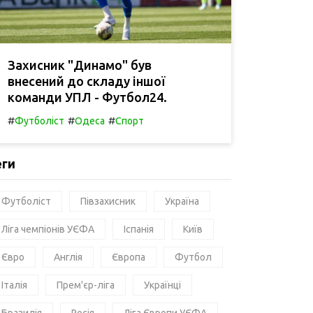
Захисник "Динамо" був
внесений до складу іншої
команди УПЛ - Футбол24.
#
#
#
Футболіст
Одеса
Спорт
еги
Футболіст
Півзахисник
Україна
Ліга чемпіонів УЄФА
Іспанія
Київ
Євро
Англія
Європа
Футбол
Італія
Прем'єр-ліга
Українці