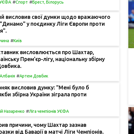
#
#
в УЄФА
Спорт
Брест, Білорусь
й висловив свої думки щодо вражаючого
"Динамо" у поєдинку Ліги Європи проти
я".
#
чина
Київ
ставник висловлюється про Шахтар,
аїнську Прем'єр-лігу, національну збірну
Довбика.
#
Албанія
Артем Довбик
рняк висловив думку: "Мені було б
якби збірна України зіграла проти
#
ій Назаренко
Ліга чемпіонів УЄФА
ив причини, чому Шахтар зазнав
азки від Баварії в матчі Ліги Чемпіонів.