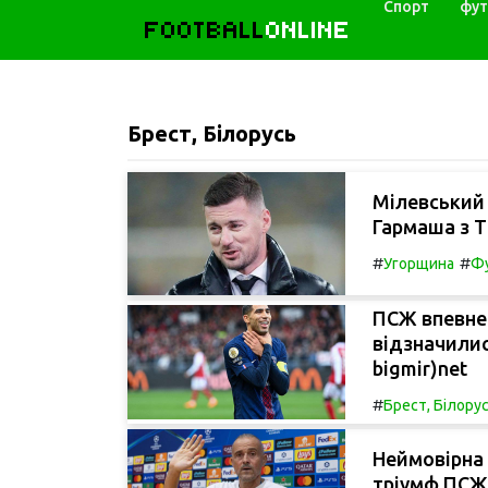
Спорт
фут
FOOTBALL
ONLINE
Брест, Білорусь
Мілевський 
Гармаша з 
#
#
Угорщина
Фу
ПСЖ впевнен
відзначилис
bigmir)net
#
Брест, Білору
Неймовірна 
тріумф ПСЖ