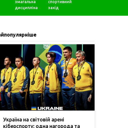
змагальна
спортивний
дисципліна
захід
айпопулярніше
Україна на світовій арені
кіберспорту: одна нагорода та