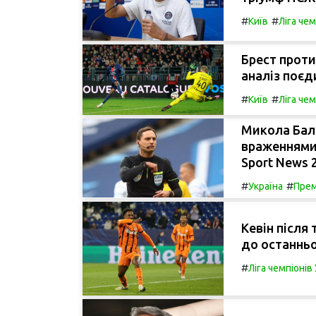
#
#
Київ
Ліга че
Брест проти
аналіз поєд
#
#
Київ
Ліга че
Микола Бала
враженнями 
Sport News 
#
#
Україна
Прем
Кевін після
до останньо
#
Ліга чемпіоні