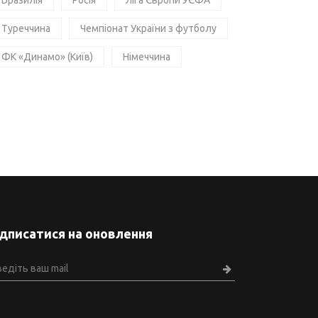
Бразилія
Росія
Ліга Європи УЄФА
Туреччина
Чемпіонат України з футболу
ФК «Динамо» (Київ)
Німеччина
ідписатися на оновлення