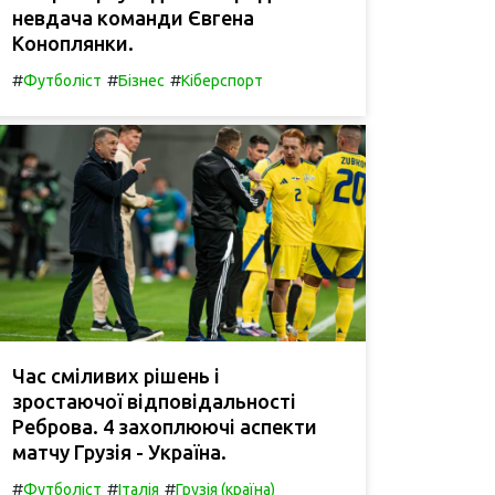
невдача команди Євгена
Коноплянки.
#
#
#
Футболіст
Бізнес
Кіберспорт
Час сміливих рішень і
зростаючої відповідальності
Реброва. 4 захоплюючі аспекти
матчу Грузія - Україна.
#
#
#
Футболіст
Італія
Грузія (країна)