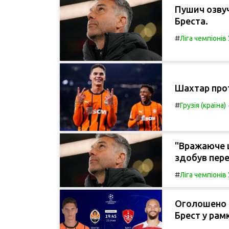
Пушич озвуч
Бреста.
#
Ліга чемпіоні
Шахтар прот
#
Грузія (країна)
"Вражаюче 
здобув пере
#
Ліга чемпіоні
Оголошено 
Брест у рамк