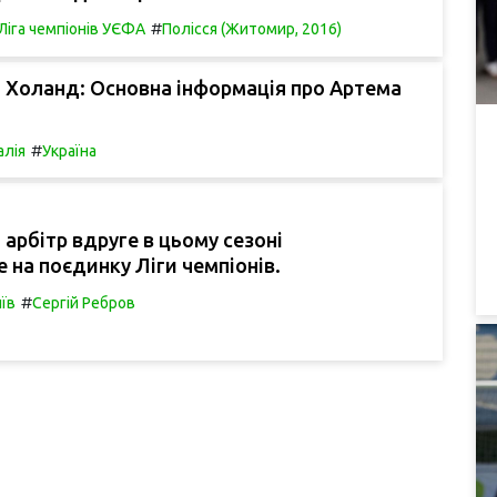
#
Ліга чемпіонів УЄФА
Полісся (Житомир, 2016)
 Холанд: Основна інформація про Артема
#
алія
Україна
 арбітр вдруге в цьому сезоні
 на поєдинку Ліги чемпіонів.
#
їв
Сергій Ребров