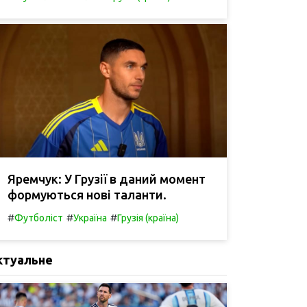
Яремчук: У Грузії в даний момент
формуються нові таланти.
#
#
#
Футболіст
Україна
Грузія (країна)
ктуальне