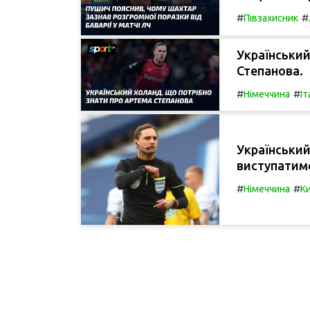
#
#
Півзахисник
Український
Степанова.
#
#
Німеччина
Іт
Український
виступатиме
#
#
Німеччина
Ки