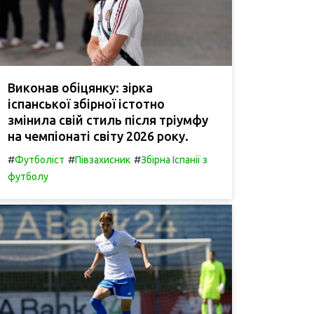
Виконав обіцянку: зірка
іспанської збірної істотно
змінила свій стиль після тріумфу
на чемпіонаті світу 2026 року.
#
#
#
Футболіст
Півзахисник
Збірна Іспанії з
футболу