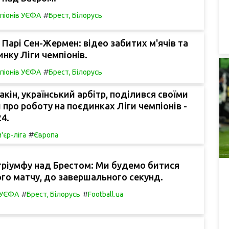
#
мпіонів УЄФА
Брест, Білорусь
 Парі Сен-Жермен: відео забитих м'ячів та
инку Ліги чемпіонів.
#
мпіонів УЄФА
Брест, Білорусь
кін, український арбітр, поділився своїми
про роботу на поєдинках Ліги чемпіонів -
24.
#
'єр-ліга
Європа
 тріумфу над Брестом: Ми будемо битися
го матчу, до завершального секунд.
#
#
в УЄФА
Брест, Білорусь
Football.ua