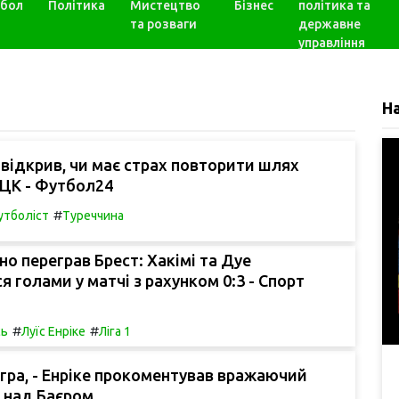
бол
Політика
Мистецтво
Бізнес
політика та
та розваги
державне
управління
Н
відкрив, чи має страх повторити шлях
ТЦК - Футбол24
#
тболіст
Туреччина
о переграв Брест: Хакімі та Дуе
я голами у матчі з рахунком 0:3 - Спорт
#
#
сь
Луїс Енріке
Ліга 1
гра, - Енріке прокоментував вражаючий
 над Баєром.