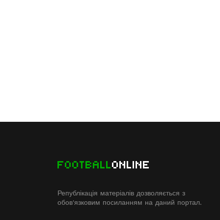
FOOTBALL
ONLINE
Републікація матеріалів дозволяється з
обов'язковим посиланням на даний портал.