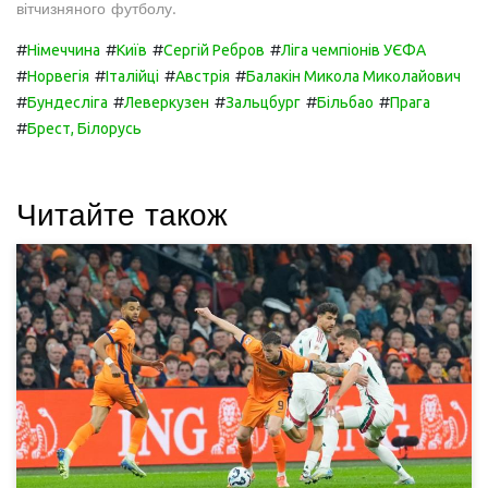
вітчизняного футболу.
#
#
#
#
Німеччина
Київ
Сергій Ребров
Ліга чемпіонів УЄФА
#
#
#
#
Норвегія
Італійці
Австрія
Балакін Микола Миколайович
#
#
#
#
#
Бундесліга
Леверкузен
Зальцбург
Більбао
Прага
#
Брест, Білорусь
Читайте також