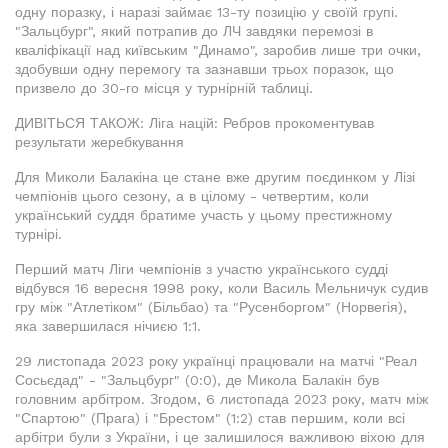
одну поразку, і наразі займає 13-ту позицію у своїй групі.
"Зальцбург", який потрапив до ЛЧ завдяки перемозі в
кваліфікації над київським "Динамо", заробив лише три очки,
здобувши одну перемогу та зазнавши трьох поразок, що
призвело до 30-го місця у турнірній таблиці.
ДИВІТЬСЯ ТАКОЖ: Ліга націй: Ребров прокоментував
результати жеребкування
Для Миколи Балакіна це стане вже другим поєдинком у Лізі
чемпіонів цього сезону, а в цілому - четвертим, коли
український суддя братиме участь у цьому престижному
турнірі.
Перший матч Ліги чемпіонів з участю українського судді
відбувся 16 вересня 1998 року, коли Василь Мельничук судив
гру між "Атлетіком" (Більбао) та "Русенборгом" (Норвегія),
яка завершилася нічиєю 1:1.
29 листопада 2023 року українці працювали на матчі "Реал
Сосьєдад" - "Зальцбург" (0:0), де Микола Балакін був
головним арбітром. Згодом, 6 листопада 2023 року, матч між
"Спартою" (Прага) і "Брестом" (1:2) став першим, коли всі
арбітри були з України, і це залишилося важливою віхою для