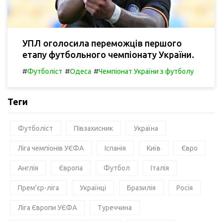
УПЛ оголосила переможців першого
етапу футбольного чемпіонату України.
#
#
#
Футболіст
Одеса
Чемпіонат України з футболу
Теги
Футболіст
Півзахисник
Україна
Ліга чемпіонів УЄФА
Іспанія
Київ
Євро
Англія
Європа
Футбол
Італія
Прем'єр-ліга
Українці
Бразилія
Росія
Ліга Європи УЄФА
Туреччина