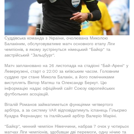
Суддівська команда з України, очолювана Миколою
Балакіним, обслуговуватиме матч основного етапу Ліги
чемпіонів, в якому зустрінуться німецький "Байєр" та
австрійський "Зальцбург".
Матч заплановано на 26 листопада на стадіоні "Бай-Арені" у
Леверкузені, старт о 22:00 за київським часом. Головним
суддею гри стане Микола Балакін, а його помічниками
виступлять Віктор Матяш та Олександр Беркут. Цю
інформацію надає офіційний сайт Союзу європейських
футбольних асоціацій.
Віталій Романов займатиметься функціями четвертого
арбітра, а за систему VAR відповідатимуть іспанець Гільєрмо
Куадра Фернандес та італійський арбітр Валеріо Маріні.
"Байєр", чинний чемпіон Німеччини, набрав 7 очок у чотирьох
матчах Ліги чемпіонів, здобувши дві перемоги, одну нічию та