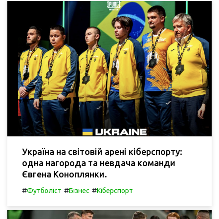
Україна на світовій арені кіберспорту:
одна нагорода та невдача команди
Євгена Коноплянки.
#
#
#
Футболіст
Бізнес
Кіберспорт