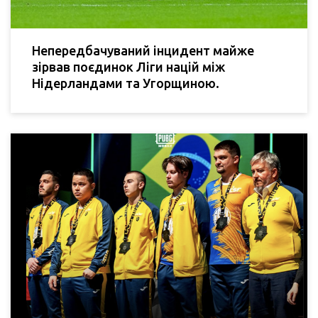
Непередбачуваний інцидент майже
зірвав поєдинок Ліги націй між
Нідерландами та Угорщиною.