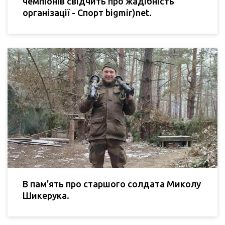
чемпіонів свідчить про жадібність
організації - Спорт bigmir)net.
В пам'ять про старшого солдата Миколу
Шикерука.