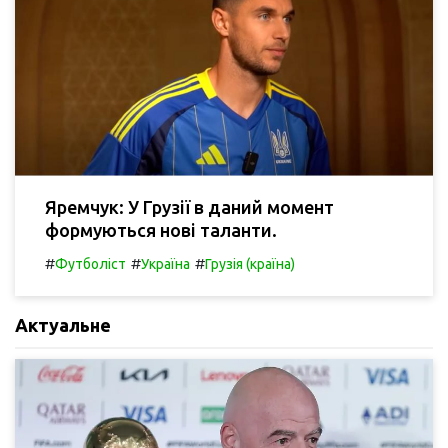
Яремчук: У Грузії в даний момент
формуються нові таланти.
#
#
#
Футболіст
Україна
Грузія (країна)
Актуальне