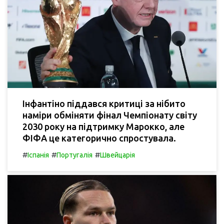
Інфантіно піддався критиці за нібито
наміри обміняти фінал Чемпіонату світу
2030 року на підтримку Марокко, але
ФІФА це категорично спростувала.
#
#
#
Іспанія
Португалія
Швейцарія