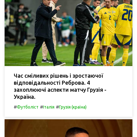
Час сміливих рішень і зростаючої
відповідальності Реброва. 4
захоплюючі аспекти матчу Грузія -
Україна.
#
#
#
Футболіст
Італія
Грузія (країна)