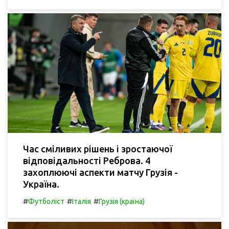
Час сміливих рішень і зростаючої
відповідальності Реброва. 4
захоплюючі аспекти матчу Грузія -
Україна.
#
#
#
Футболіст
Італія
Грузія (країна)