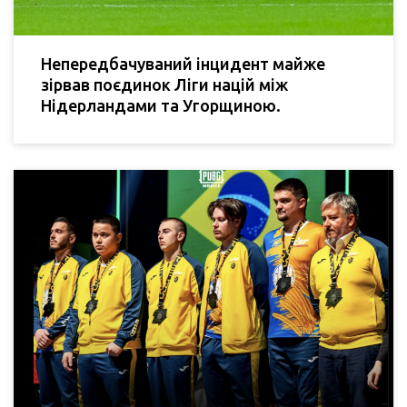
Непередбачуваний інцидент майже
зірвав поєдинок Ліги націй між
Нідерландами та Угорщиною.