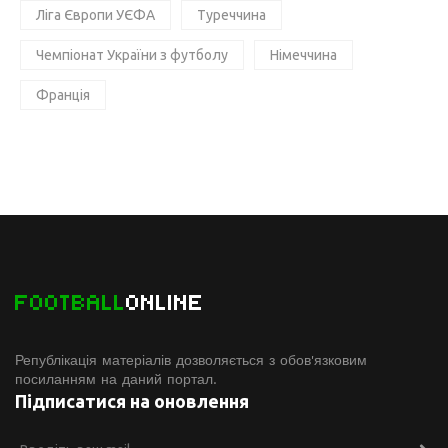
Ліга Європи УЄФА
Туреччина
Чемпіонат України з футболу
Німеччина
Франція
FOOTBALL
ONLINE
Републікація матеріалів дозволяється з обов'язковим
посиланням на даний портал.
Підписатися на оновлення