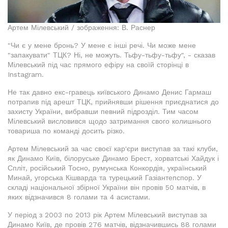
Артем Мілевський / зображення: В. Раснер
"Чи є у мене бронь? У мене є інші речі. Чи може мене
"‎запакувати" ТЦК? Ні, не можуть. Тьфу-тьфу-тьфу", - сказав
Мілевський під час прямого ефіру на своїй сторінці в
Instagram.
Не так давно екс-гравець київського Динамо Денис Гармаш
потрапив під арешт ТЦК, прийнявши рішення приєднатися до
захисту України, вибравши певний підрозділ. Тим часом
Мілевський висловився щодо затримання свого колишнього
товариша по команді досить різко.
Артем Мілевський за час своєї кар'єри виступав за такі клуби,
як Динамо Київ, білоруське Динамо Брест, хорватські Хайдук і
Спліт, російський Тосно, румунська Конкордія, український
Минай, угорська Кішварда та турецький Газіантепспор. У
складі національної збірної України він провів 50 матчів, в
яких відзначився 8 голами та 4 асистами.
У період з 2003 по 2013 рік Артем Мілевський виступав за
Динамо Київ, де провів 276 матчів, відзначившись 88 голами