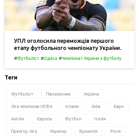
УПЛ оголосила переможців першого
етапу футбольного чемпіонату України.
#
#
#
Футболіст
Одеса
Чемпіонат України з футболу
Теги
Футболіст
Півзахисник
Україна
Ліга чемпіонів УЄФА
Іспанія
Київ
Євро
Англія
Європа
Футбол
Італія
Прем'єр-ліга
Українці
Бразилія
Росія