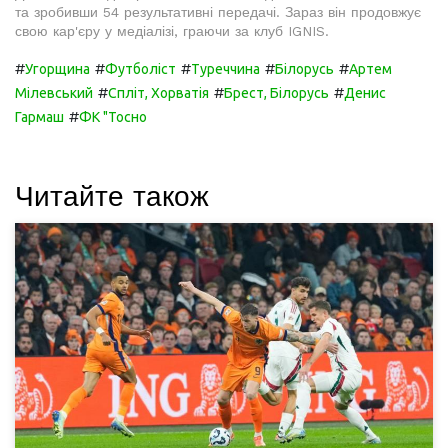
та зробивши 54 результативні передачі. Зараз він продовжує
свою кар'єру у медіалізі, граючи за клуб IGNIS.
#
#
#
#
#
Угорщина
Футболіст
Туреччина
Білорусь
Артем
#
#
#
Мілевський
Спліт, Хорватія
Брест, Білорусь
Денис
#
Гармаш
ФК "Тосно
Читайте також