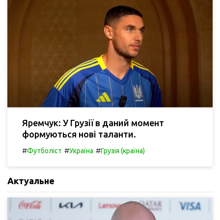
Яремчук: У Грузії в даний момент
формуються нові таланти.
#
#
#
Футболіст
Україна
Грузія (країна)
Актуальне