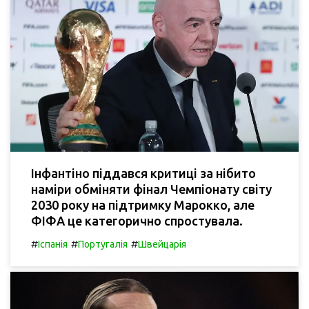
Інфантіно піддався критиці за нібито
наміри обміняти фінал Чемпіонату світу
2030 року на підтримку Марокко, але
ФІФА це категорично спростувала.
#
#
#
Іспанія
Португалія
Швейцарія