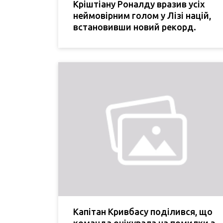
Кріштіану Роналду вразив усіх
неймовірним голом у Лізі націй,
встановивши новий рекорд.
Капітан Кривбасу поділився, що
команда очікувала на помилки з