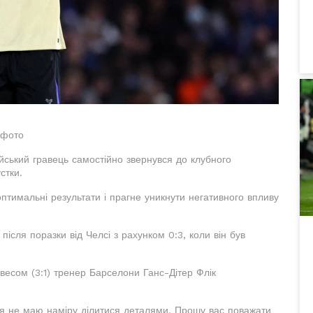
 фото
йський гравець самостійно звернувся до клубного
стки.
птимальні результати і прагне уникнути негативного впливу
ісля поразки від Челсі з рахунком 0:3, коли він був
весом (3:1) тренер Барселони Ганс-Дітер Флік
 я не маю наміру ділитися деталями. Прошу вас поважати