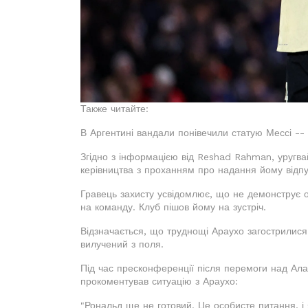
Также читайте:
В Аргентині вандали понівечили статую Мессі --
Згідно з інформацією від Reshad Rahman, уругва
керівництва з проханням про надання йому відпу
Гравець захисту усвідомлює, що не демонструє о
на команду. Клуб пішов йому на зустріч.
Відзначається, що труднощі Араухо загострилися п
вилучений з поля.
Під час пресконференції після перемоги над Ала
прокоментував ситуацію з Араухо:
"Рональд ще не готовий. Це особисте питання, і