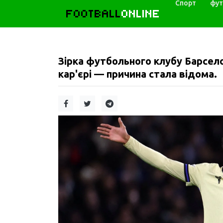
Спорт
фут
FOOTBALL
ONLINE
Зірка футбольного клубу Барсело
кар'єрі — причина стала відома.