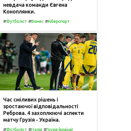
невдача команди Євгена
Коноплянки.
#
#
#
Футболіст
Бізнес
Кіберспорт
Час сміливих рішень і
зростаючої відповідальності
Реброва. 4 захоплюючі аспекти
матчу Грузія - Україна.
#
#
#
Футболіст
Італія
Грузія (країна)