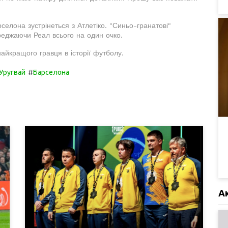
селона зустрінеться з Атлетіко. "Синьо-гранатові"
реджаючи Реал всього на один очко.
йкращого гравця в історії футболу.
#
Уругвай
Барселона
А