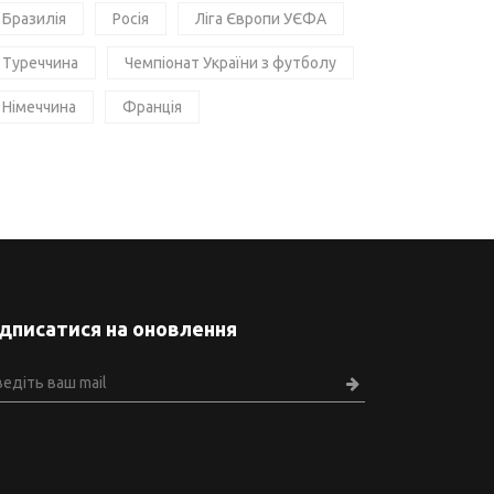
Бразилія
Росія
Ліга Європи УЄФА
Туреччина
Чемпіонат України з футболу
Німеччина
Франція
ідписатися на оновлення