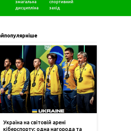
змагальна
спортивний
дисципліна
захід
айпопулярніше
Україна на світовій арені
кіберспорту: одна нагорода та