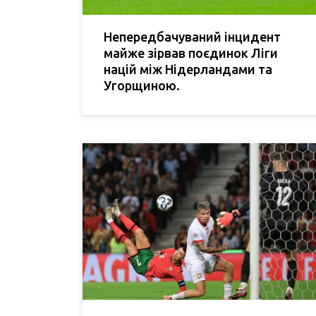
Непередбачуваний інцидент
майже зірвав поєдинок Ліги
націй між Нідерландами та
Угорщиною.