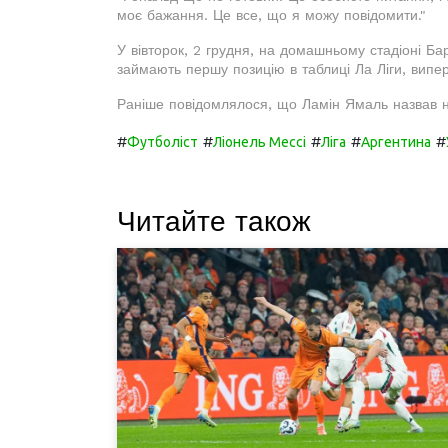
моє бажання. Це все, що я можу повідомити."
У вівторок, 2 грудня, на домашньому стадіоні Бар
займають першу позицію в таблиці Ла Ліги, випе
Раніше повідомлялося, що Ламін Ямаль назвав на
#
#
#
#
#
Футболіст
Ліонель Мессі
Ліга
Аргентина
Читайте також