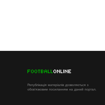
FOOTBALL
ONLINE
Републікація матеріалів дозволяється з
обов'язковим посиланням на даний портал.