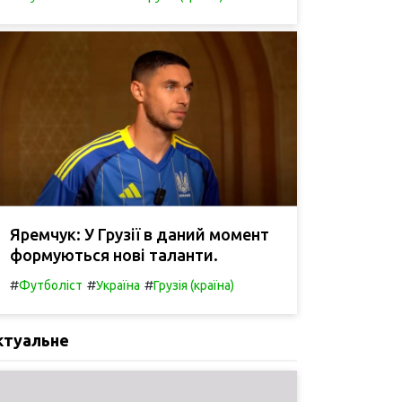
Яремчук: У Грузії в даний момент
формуються нові таланти.
#
#
#
Футболіст
Україна
Грузія (країна)
ктуальне