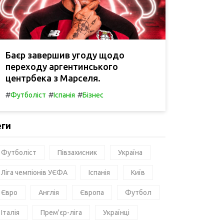
Баєр завершив угоду щодо
переходу аргентинського
центрбека з Марселя.
#
#
#
Футболіст
Іспанія
Бізнес
еги
Футболіст
Півзахисник
Україна
Ліга чемпіонів УЄФА
Іспанія
Київ
Євро
Англія
Європа
Футбол
Італія
Прем'єр-ліга
Українці