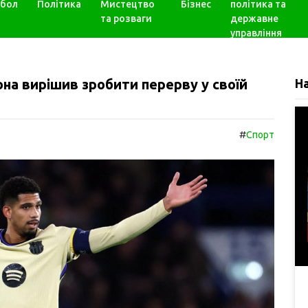
бол
Політика
Мистецтво
Бізнес
політика та
та розваги
державне
управління
на вирішив зробити перерву у своїй
Н
#
Спорт