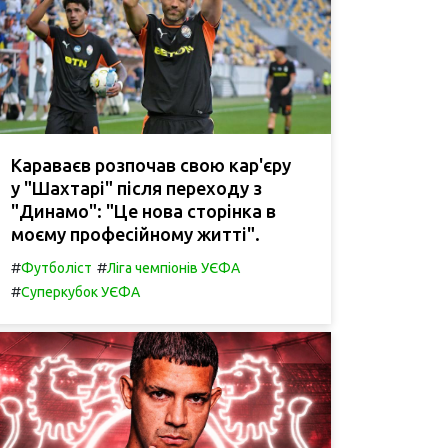
Караваєв розпочав свою кар'єру
у "Шахтарі" після переходу з
"Динамо": "Це нова сторінка в
моєму професійному житті".
#
#
Футболіст
Ліга чемпіонів УЄФА
#
Суперкубок УЄФА