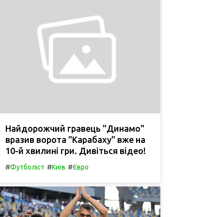
Найдорожчий гравець "Динамо"
вразив ворота "Карабаху" вже на
10-й хвилині гри. Дивіться відео!
#
#
#
Футболіст
Київ
Євро