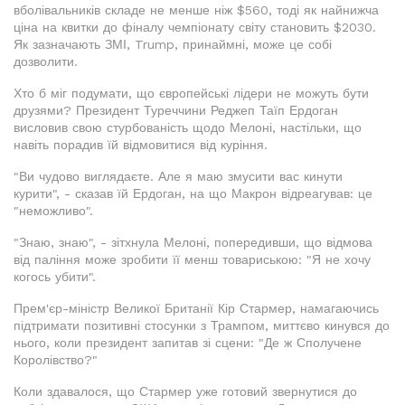
вболівальників складе не менше ніж $560, тоді як найнижча
ціна на квитки до фіналу чемпіонату світу становить $2030.
Як зазначають ЗМІ, Trump, принаймні, може це собі
дозволити.
Хто б міг подумати, що європейські лідери не можуть бути
друзями? Президент Туреччини Реджеп Таїп Ердоган
висловив свою стурбованість щодо Мелоні, настільки, що
навіть порадив їй відмовитися від куріння.
"Ви чудово виглядаєте. Але я маю змусити вас кинути
курити", - сказав їй Ердоган, на що Макрон відреагував: це
"неможливо".
"Знаю, знаю", - зітхнула Мелоні, попередивши, що відмова
від паління може зробити її менш товариською: "Я не хочу
когось убити".
Прем'єр-міністр Великої Британії Кір Стармер, намагаючись
підтримати позитивні стосунки з Трампом, миттєво кинувся до
нього, коли президент запитав зі сцени: "Де ж Сполучене
Королівство?"
Коли здавалося, що Стармер уже готовий звернутися до