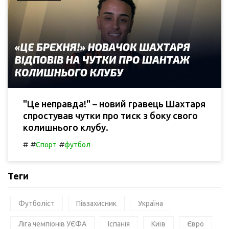
"Це неправда!" – новий гравець Шахтаря
спростував чутки про тиск з боку свого
колишнього клубу.
#
#
#
Спорт
футбол
Теги
Футболіст
Півзахисник
Україна
Ліга чемпіонів УЄФА
Іспанія
Київ
Євро