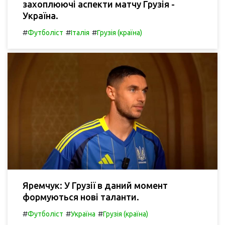
захоплюючі аспекти матчу Грузія -
Україна.
#
#
#
Футболіст
Італія
Грузія (країна)
Яремчук: У Грузії в даний момент
формуються нові таланти.
#
#
#
Футболіст
Україна
Грузія (країна)