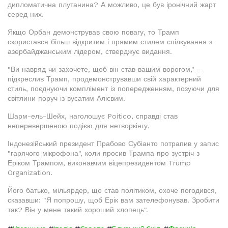
дипломатична плутанина? А можливо, це був іронічний жарт
серед них.
Якщо Орбан демонстрував свою повагу, то Трамп
скористався більш відкритим і прямим стилем спілкування з
азербайджанським лідером, стверджує видання.
"Ви навряд чи захочете, щоб він став вашим ворогом," -
підкреслив Трамп, продемонструвавши свій характерний
стиль, поєднуючи комплімент із попередженням, позуючи для
світлини поруч із вусатим Алієвим.
Шарм-ель-Шейх, наголошує Poitico, справді став
неперевершеною подією для нетворкінгу.
Індонезійський президент Прабово Субіанто потрапив у запис
"гарячого мікрофона", коли просив Трампа про зустріч з
Ерiком Трампом, виконавчим віцепрезидентом Trump
Organization.
Його батько, мільярдер, що став політиком, охоче погодився,
сказавши: "Я попрошу, щоб Ерік вам зателефонував. Зробити
так? Він у мене такий хороший хлопець".