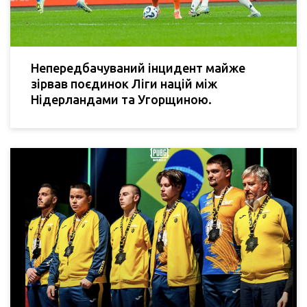
Непередбачуваний інцидент майже
зірвав поєдинок Ліги націй між
Нідерландами та Угорщиною.