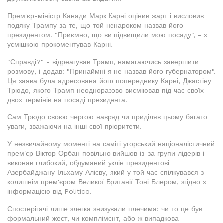
Прем'єр-міністр Канади Марк Карні оцінив жарт і висловив
подяку Трампу за те, що той ненароком назвав його
президентом. "Приємно, що ви підвищили мою посаду", - з
усмішкою прокоментував Карні.
"Справді?" - відреагував Трамп, намагаючись завершити
розмову, і додав: "Принаймні я не назвав його губернатором".
Ця заява була адресована його попереднику Карні, Джастіну
Трюдо, якого Трамп неодноразово висміював під час своїх
двох термінів на посаді президента.
Сам Трюдо своєю чергою навряд чи приділяв цьому багато
уваги, зважаючи на інші свої пріоритети.
У незвичайному моменті на саміті угорський націоналістичний
прем'єр Віктор Орбан повільно вийшов із-за групи лідерів і
виконав глибокий, обдуманий уклін президентові
Азербайджану Ільхаму Алієву, який у той час спілкувався з
колишнім прем'єром Великої Британії Тоні Блером, згідно з
інформацією від Politico.
Спостерігачі лише злегка знизували плечима: чи то це був
формальний жест, чи комплімент, або ж випадкова