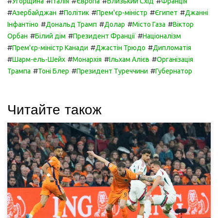
#
#
#
#
#
Угорщина
Італія
Європа
Близький Схід
Франція
#
#
#
#
#
Азербайджан
Політик
Прем'єр-міністр
Єгипет
Джанні
#
#
#
#
Інфантіно
Дональд Трамп
Долар
Місто Газа
Віктор
#
#
#
Орбан
Білий дім
Президент Франції
Націоналізм
#
#
#
Прем'єр-міністр Канади
Джастін Трюдо
Дипломатія
#
#
#
#
Шарм-ель-Шейх
Монархія
Ільхам Алієв
Організація
#
#
#
Трампа
Тоні Блер
Президент Туреччини
Губернатор
Читайте також