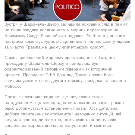
Зустріч у Шарм-ель-Шейху залишила яскравий слід в пам'яті,
не лише завдяки досягненням у мирних переговорах на
Близькому Сході. Європейська редакція Politico з іронічним
настроєм коментує курйози, що виникли під час саміту лідерів
за участю Трампа на цьому єгипетському курорті.
Саміт, присвячений мирному врегулюванню в Газі, що
проходив у Шарм-ель-Шейху в понеділок, був
охарактеризований світовими лідерами як історичний
прогрес. Президент США Дональд Трамп назвав його
значним успіхом свого другого терміну, повідомляє видання
Politico.
Проте, як зазначає видання, це шоу також стало
нагадуванням, що міжнародна дипломатія за часів Трампа
рідко дотримується встановлених правил. Ось детальна
добірка спонтанних компліментів і незручних ситуацій, які
змусили лідерів, дипломатів, помічників та користувачів
соціальних мереж одночасно метушитися й сміятися.