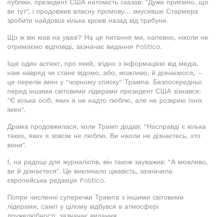
публіки, президент США натомість сказав: "Дуже приємно, що
ви тут", і продовжив власну промову... змусивши Стармера
зробити найдовші кілька кроків назад від трибуни.
Що ж він мав на увазі? На це питання ми, напевно, ніколи не
отримаємо відповіді, зазначає видання Politico.
Іще один аспект, про який, згідно з інформацією від медіа,
нам навряд чи стане відомо, або, можливо, й дізнаємося, –
це перелік імен у "чорному списку" Трампа. Безпосередньо
перед іншими світовими лідерами президент США зізнався:
"Є кілька осіб, яких я не надто люблю, але не розкрию їхніх
імен".
Драма продовжилася, коли Трамп додав: "Насправді є кілька
таких, яких я зовсім не люблю. Ви ніколи не дізнаєтесь, хто
вони".
І, на радощі для журналістів, він також зауважив: "А можливо,
ви й дізнаєтеся". Це викликало цікавість, зазначила
європейська редакція Politico.
Попри численні суперечки Трампа з іншими світовими
лідерами, саміт у цілому відбувся в атмосфері
дружелюбності, зазначає видання.