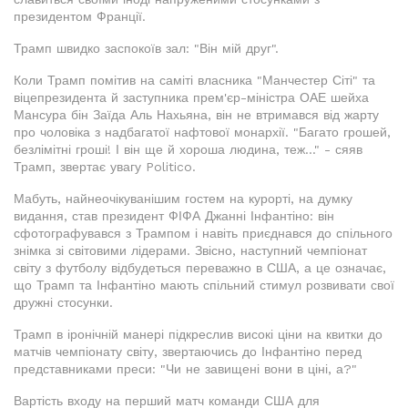
президентом Франції.
Трамп швидко заспокоїв зал: "Він мій друг".
Коли Трамп помітив на саміті власника "Манчестер Сіті" та
віцепрезидента й заступника прем'єр-міністра ОАЕ шейха
Мансура бін Заїда Аль Нахьяна, він не втримався від жарту
про чоловіка з надбагатої нафтової монархії. "Багато грошей,
безлімітні гроші! І він ще й хороша людина, теж..." - сяяв
Трамп, звертає увагу Politico.
Мабуть, найнеочікуванішим гостем на курорті, на думку
видання, став президент ФІФА Джанні Інфантіно: він
сфотографувався з Трампом і навіть приєднався до спільного
знімка зі світовими лідерами. Звісно, наступний чемпіонат
світу з футболу відбудеться переважно в США, а це означає,
що Трамп та Інфантіно мають спільний стимул розвивати свої
дружні стосунки.
Трамп в іронічній манері підкреслив високі ціни на квитки до
матчів чемпіонату світу, звертаючись до Інфантіно перед
представниками преси: "Чи не завищені вони в ціні, а?"
Вартість входу на перший матч команди США для