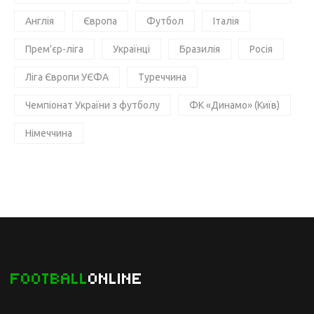
Англія
Європа
Футбол
Італія
Прем'єр-ліга
Українці
Бразилія
Росія
Ліга Європи УЄФА
Туреччина
Чемпіонат України з футболу
ФК «Динамо» (Київ)
Німеччина
FOOTBALL
ONLINE