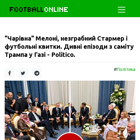
FOOTBALL
ONLINE
"Чарівна" Мелоні, незграбний Стармер і
футбольні квитки. Дивні епізоди з саміту
Трампа у Газі - Politico.
#
Політика