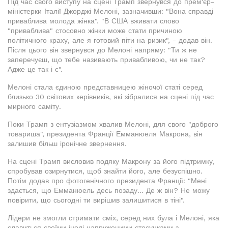
Під час свого виступу на сцені Трамп звернувся до прем'єр-
міністерки Італії Джорджі Мелоні, зазначивши: "Вона справді
приваблива молода жінка". "В США вживати слово
"приваблива" стосовно жінки може стати причиною
політичного краху, але я готовий піти на ризик", - додав він.
Після цього він звернувся до Мелоні напряму: "Ти ж не
заперечуєш, що тебе називають привабливою, чи не так?
Адже це так і є".
Мелоні стала єдиною представницею жіночої статі серед
близько 30 світових керівників, які зібралися на сцені під час
мирного саміту.
Поки Трамп з ентузіазмом хвалив Мелоні, для свого "доброго
товариша", президента Франції Емманюеля Макрона, він
залишив більш іронічне звернення.
На сцені Трамп висловив подяку Макрону за його підтримку,
спробував озирнутися, щоб знайти його, але безуспішно.
Потім додав про фотогенічного президента Франції: "Мені
здається, що Емманюель десь позаду... Де ж він? Не можу
повірити, що сьогодні ти вирішив залишитися в тіні".
Лідери не змогли стримати сміх, серед них була і Мелоні, яка
славиться своїми іноді напруженими стосунками з