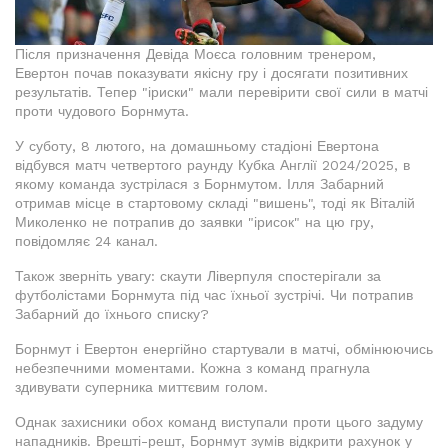
Після призначення Девіда Моєса головним тренером,
Евертон почав показувати якісну гру і досягати позитивних
результатів. Тепер "іриски" мали перевірити свої сили в матчі
проти чудового Борнмута.
У суботу, 8 лютого, на домашньому стадіоні Евертона
відбувся матч четвертого раунду Кубка Англії 2024/2025, в
якому команда зустрілася з Борнмутом. Ілля Забарний
отримав місце в стартовому складі "вишень", тоді як Віталій
Миколенко не потрапив до заявки "ірисок" на цю гру,
повідомляє 24 канал.
Також зверніть увагу: скаути Ліверпуля спостерігали за
футболістами Борнмута під час їхньої зустрічі. Чи потрапив
Забарний до їхнього списку?
Борнмут і Евертон енергійно стартували в матчі, обмінюючись
небезпечними моментами. Кожна з команд прагнула
здивувати суперника миттєвим голом.
Однак захисники обох команд виступали проти цього задуму
нападників. Врешті-решт, Борнмут зумів відкрити рахунок у