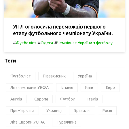
УПЛ оголосила переможців першого
етапу футбольного чемпіонату України.
#
#
#
Футболіст
Одеса
Чемпіонат України з футболу
Теги
Футболіст
Півзахисник
Україна
Ліга чемпіонів УЄФА
Іспанія
Київ
Євро
Англія
Європа
Футбол
Італія
Прем'єр-ліга
Українці
Бразилія
Росія
Ліга Європи УЄФА
Туреччина