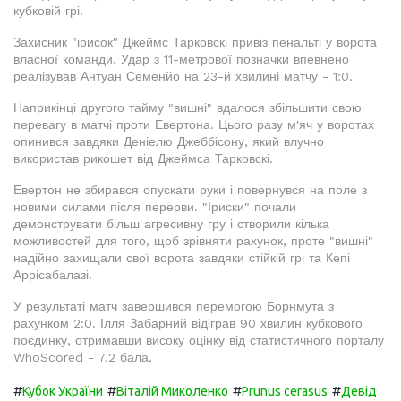
кубковій грі.
Захисник "ірисок" Джеймс Тарковскі привіз пенальті у ворота
власної команди. Удар з 11-метрової позначки впевнено
реалізував Антуан Семенйо на 23-й хвилині матчу - 1:0.
Наприкінці другого тайму "вишні" вдалося збільшити свою
перевагу в матчі проти Евертона. Цього разу м'яч у воротах
опинився завдяки Деніелю Джеббісону, який влучно
використав рикошет від Джеймса Тарковскі.
Евертон не збирався опускати руки і повернувся на поле з
новими силами після перерви. "Іриски" почали
демонструвати більш агресивну гру і створили кілька
можливостей для того, щоб зрівняти рахунок, проте "вишні"
надійно захищали свої ворота завдяки стійкій грі та Кепі
Аррісабалазі.
У результаті матч завершився перемогою Борнмута з
рахунком 2:0. Ілля Забарний відіграв 90 хвилин кубкового
поєдинку, отримавши високу оцінку від статистичного порталу
WhoScored - 7,2 бала.
#
#
#
#
Кубок України
Віталій Миколенко
Prunus cerasus
Девід