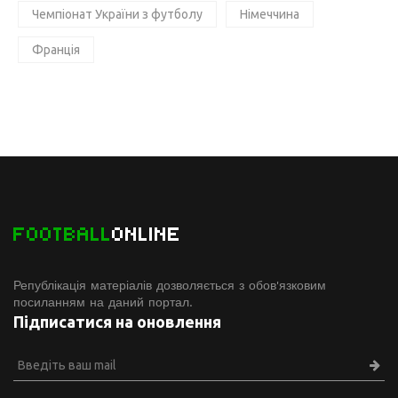
Чемпіонат України з футболу
Німеччина
Франція
FOOTBALL
ONLINE
Републікація матеріалів дозволяється з обов'язковим
посиланням на даний портал.
Підписатися на оновлення