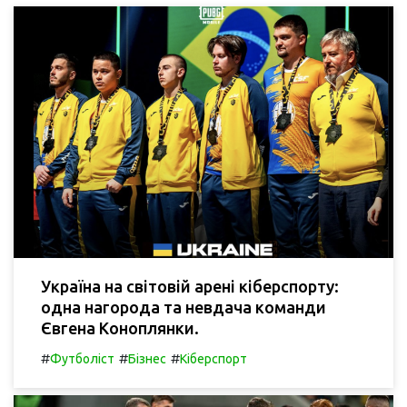
Україна на світовій арені кіберспорту:
одна нагорода та невдача команди
Євгена Коноплянки.
#
#
#
Футболіст
Бізнес
Кіберспорт