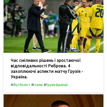
Час сміливих рішень і зростаючої
відповідальності Реброва. 4
захоплюючі аспекти матчу Грузія -
Україна.
#
#
#
Футболіст
Італія
Грузія (країна)