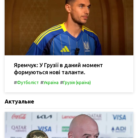
Яремчук: У Грузії в даний момент
формуються нові таланти.
#
#
#
Футболіст
Україна
Грузія (країна)
Актуальне