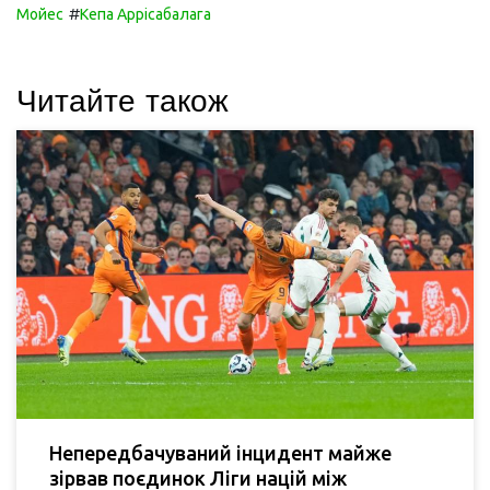
#
Мойес
Кепа Аррісабалага
Читайте також
Непередбачуваний інцидент майже
зірвав поєдинок Ліги націй між