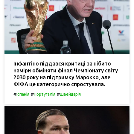
Інфантіно піддався критиці за нібито
наміри обміняти фінал Чемпіонату світу
2030 року на підтримку Марокко, але
ФІФА це категорично спростувала.
#
#
#
Іспанія
Португалія
Швейцарія