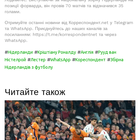
позиції форварда, він провів 70 матчів та відзначився 35
голами.
Отримуйте останні новини від Корреспондент.net у Telegram
та WhatsApp. Приєднуйтесь до наших каналів за
посиланням: https://t.me/korrespondentnet та через
WhatsApp.
#
#
#
#
Нідерланди
Кріштіану Роналду
Англія
Рууд ван
#
#
#
#
Ністелрой
Лестер
WhatsApp
Кореспондент
Збірна
Нідерландів з футболу
Читайте також