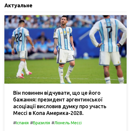
Актуальне
Він повинен відчувати, що це його
бажання: президент аргентинської
асоціації висловив думку про участь
Мессі в Копа Америка-2028.
#
#
#
Іспанія
Бразилія
Ліонель Мессі