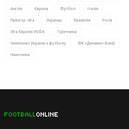
Англія
Європа
Футбол
Італія
Прем'єр-ліга
Українці
Бразилія
Росія
Ліга Європи УЄФА
Туреччина
Чемпіонат України з футболу
ФК «Динамо» (Київ)
Німеччина
FOOTBALL
ONLINE