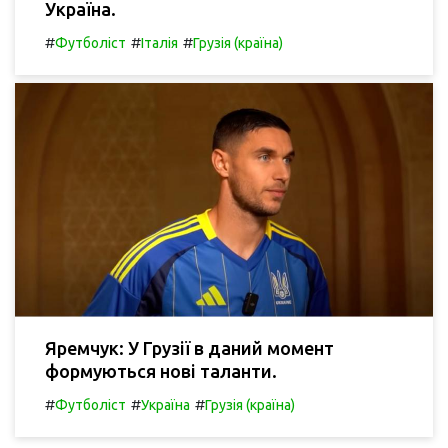
Україна.
#
#
#
Футболіст
Італія
Грузія (країна)
Яремчук: У Грузії в даний момент
формуються нові таланти.
#
#
#
Футболіст
Україна
Грузія (країна)