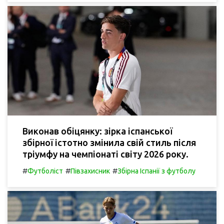
Виконав обіцянку: зірка іспанської
збірної істотно змінила свій стиль після
тріумфу на чемпіонаті світу 2026 року.
#
#
#
Футболіст
Півзахисник
Збірна Іспанії з футболу