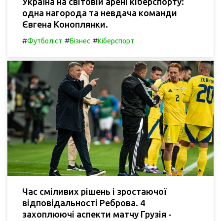
Україна на світовій арені кіберспорту:
одна нагорода та невдача команди
Євгена Коноплянки.
#
#
#
Футболіст
Бізнес
Кіберспорт
Час сміливих рішень і зростаючої
відповідальності Реброва. 4
захоплюючі аспекти матчу Грузія -