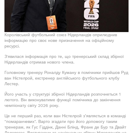
Королівський футбольний союз Нідерландів оприлюднив
інформацію про своє нове призначення на офіційному
ресурсі.
З'явилася інформація про те, що тренерський склад збірної
Нідерландів отримав нового члена.
Головному тренеру Роналду Куману в помічники прийшов Руд
ван Ністелрой, екстренер англійського футбольного клубу
Лестер.
Його участь у структурі збірної Нідерландів розпочнеться 1
лютого. Він виконуватиме функції помічника до закінчення
чемпіонату світу 2026 року.
Це не перший раз, коли ван Ністелрой з’являється в команді
"помаранчевих". Варто згадати про його допомогу таким
тренерам, як Гус Гіддінк, Данні Блінд, Франк де Бур та Двайт
Лодевегес. Виступаючи за національну збірну Нідерландів на