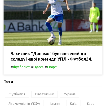
Захисник "Динамо" був внесений до
складу іншої команди УПЛ - Футбол24.
#
#
#
Футболіст
Одеса
Спорт
Теги
Футболіст
Півзахисник
Україна
Ліга чемпіонів УЄФА
Іспанія
Київ
Євро