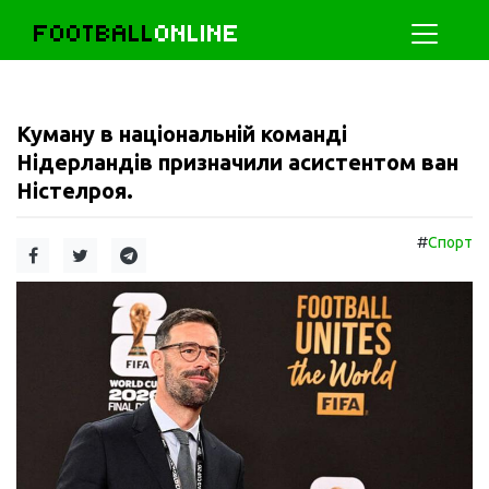
FOOTBALL
ONLINE
Куману в національній команді
Нідерландів призначили асистентом ван
Ністелроя.
#
Спорт