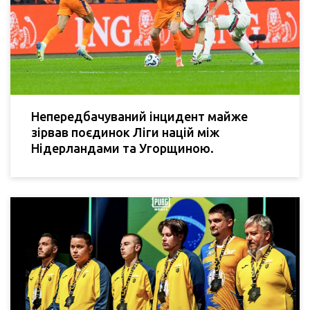
Непередбачуваний інцидент майже
зірвав поєдинок Ліги націй між
Нідерландами та Угорщиною.