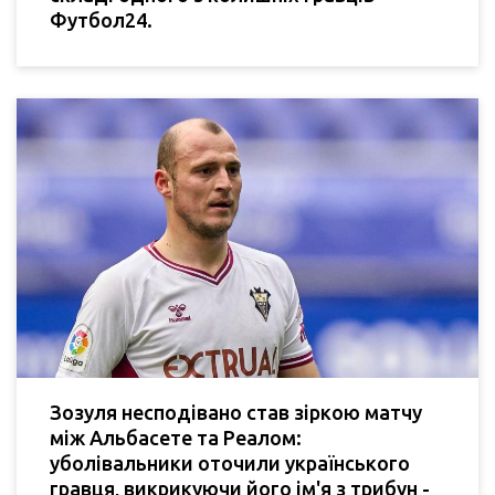
Футбол24.
Зозуля несподівано став зіркою матчу
між Альбасете та Реалом:
уболівальники оточили українського
гравця, викрикуючи його ім'я з трибун -