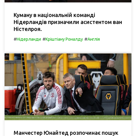
Куману в національній команді
Нідерландів призначили асистентом ван
Ністелроя.
#
#
#
Нідерланди
Кріштіану Роналду
Англія
Манчестер Юнайтед розпочинає пошук