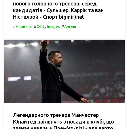
нового головного тренера: серед
кандидатів - Сульшер, Каррік та ван
Ністелрой - Спорт bigmir)net
#
#
#
Норвегія
Getty Images
Англія
Легендарного тренера Манчестер
Юнайтед звільнять з посади в клубі, що
зазнає невдач у Прем'єр-лізі - але варто