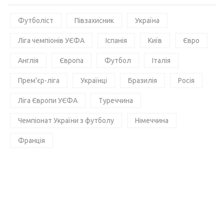
Футболіст
Півзахисник
Україна
Ліга чемпіонів УЄФА
Іспанія
Київ
Євро
Англія
Європа
Футбол
Італія
Прем'єр-ліга
Українці
Бразилія
Росія
Ліга Європи УЄФА
Туреччина
Чемпіонат України з футболу
Німеччина
Франція