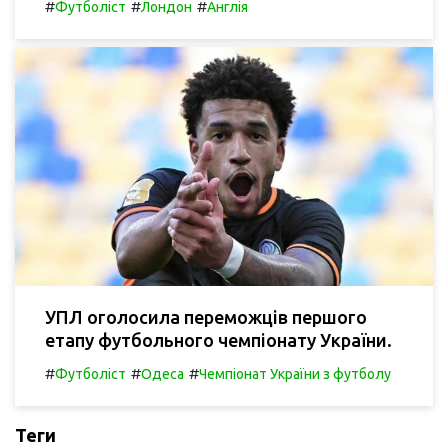
#
#
#
Футболіст
Лондон
Англія
УПЛ оголосила переможців першого
етапу футбольного чемпіонату України.
#
#
#
Футболіст
Одеса
Чемпіонат України з футболу
Теги