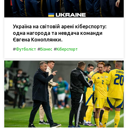
Україна на світовій арені кіберспорту:
одна нагорода та невдача команди
Євгена Коноплянки.
#
#
#
Футболіст
Бізнес
Кіберспорт