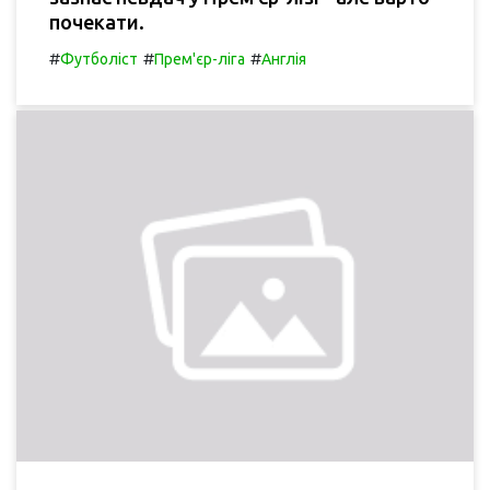
почекати.
#
#
#
Футболіст
Прем'єр-ліга
Англія