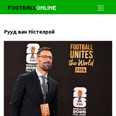
FOOTBALL
ONLINE
Рууд ван Ністелрой