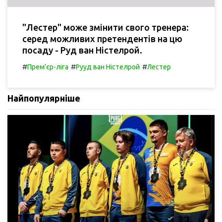
"Лестер" може змінити свого тренера:
серед можливих претендентів на цю
посаду - Руд ван Ністелрой.
#
#
#
Прем'єр-ліга
Рууд ван Ністелрой
Лестер
Найпопулярніше