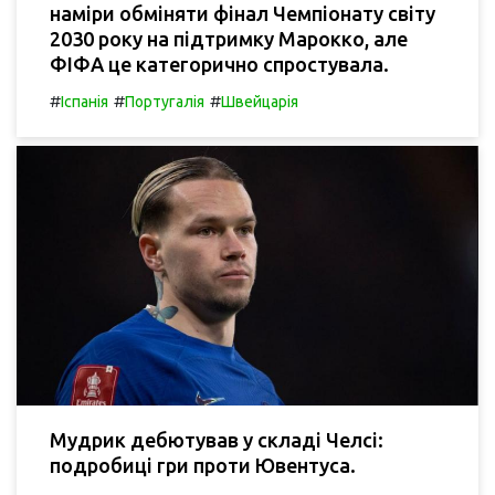
наміри обміняти фінал Чемпіонату світу
2030 року на підтримку Марокко, але
ФІФА це категорично спростувала.
#
#
#
Іспанія
Португалія
Швейцарія
Мудрик дебютував у складі Челсі:
подробиці гри проти Ювентуса.