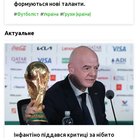
формуються нові таланти.
#
#
#
Футболіст
Україна
Грузія (країна)
Актуальне
Інфантіно піддався критиці за нібито