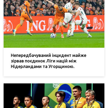
Непередбачуваний інцидент майже
зірвав поєдинок Ліги націй між
Нідерландами та Угорщиною.