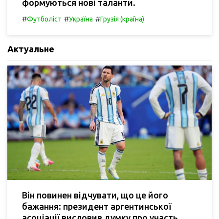
формуються нові таланти.
#
#
#
Футболіст
Україна
Грузія (країна)
Актуальне
Він повинен відчувати, що це його
бажання: президент аргентинської
асоціації висловив думку про участь