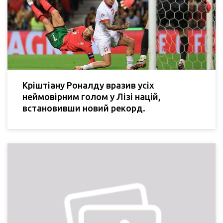
Кріштіану Роналду вразив усіх
неймовірним голом у Лізі націй,
встановивши новий рекорд.