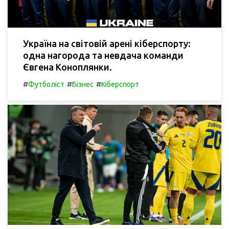
Україна на світовій арені кіберспорту:
одна нагорода та невдача команди
Євгена Коноплянки.
#
#
#
Футболіст
Бізнес
Кіберспорт