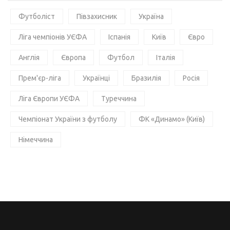
Футболіст
Півзахисник
Україна
Ліга чемпіонів УЄФА
Іспанія
Київ
Євро
Англія
Європа
Футбол
Італія
Прем'єр-ліга
Українці
Бразилія
Росія
Ліга Європи УЄФА
Туреччина
Чемпіонат України з футболу
ФК «Динамо» (Київ)
Німеччина