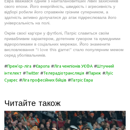
Евра вважався одним з найталановитіших лівих захисників
свого епохи. Його енергійність, швидкість і агресивність у
відборі робили його справжнім грізним суперником, а
здатність активно долучатися до атак підкреслювала його
універсальність на полі.
Окрім своєї кар'єри у футболі, Патріс славиться своїм
привабливим характером, дотепним гумором та кумедними
відеороликами в соціальних мережах. Його знамените
висловлювання "I love this game!" стало популярним мемом
серед уболівальників.
#
#
#
#
Прем'єр-ліга
Європа
Ліга чемпіонів УЄФА
Штучний
#
#
#
#
інтелект
Twitter
Телерадіотрансляція
Париж
Луїс
#
#
Суарес
Ліга професійних бійців
Патріс Евра
Читайте також