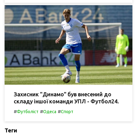
Захисник "Динамо" був внесений до
складу іншої команди УПЛ - Футбол24.
#
#
#
Футболіст
Одеса
Спорт
Теги