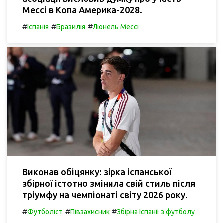
Мессі в Копа Америка-2028.
#
#
#
Іспанія
Бразилія
Ліонель Мессі
Виконав обіцянку: зірка іспанської
збірної істотно змінила свій стиль після
тріумфу на чемпіонаті світу 2026 року.
#
#
#
Футболіст
Півзахисник
Збірна Іспанії з футболу