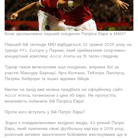
Коли заплановано перший поєдинок Патріса Евра в MMA?
Перший бій легенди МЮ відбудеться 23 травня 2025 року на
турнірі PFL Europe у Парижі, який прийматиме спортивно-
концертний комплекс Accor Arena на 15 тисяч глядачів.
Турнір також включатиме інші поєдинки, зокрема бої за
участю Мансуру Барнауї, Арчі Колгана, Тейлора Лапілуса,
Патріка Хабірори та інших відомих бійців.
Квитки на захід вже можна придбати на офіційному сайті
Accor Arena, починаючи з ціни 45 євро. Не пропустіть
можливість побачити бій Патріса Евра!
Проти кого вступить у бій Патріс Евра?
Згідно з повідомленнями західних медіа, 43-річний Патріс
Евра, який припинив свою футбольну кар'єру в 2019 році,
розпочав активне захоплення бойовими мистецтвами ще в