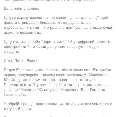
Вона робить заміри:
Ці дані одразу виводяться на екран під час трансляції, щоб
фанати отримували більше контексту до того, що
відбувається у клітці - хто реально домінує, навіть якщо судді
цього не враховують.
Це унікальна спроба "перетворити" бій у цифровий формат,
щоб зробити його більш доступним та зрозумілим для
глядачів.
Хто є Патріс Евра?
Патріс Евра виконував обов'язки лівого захисника. Він здобув
широку популярність завдяки своїм виступам у "Манчестер
Юнайтед", де з 2006 по 2014 рік виграв п'ять титулів
Прем'єр-ліги та Лігу чемпіонів. Крім того, він також захищав
кольори "Монако", "Ювентуса", "Марселя", "Вест Гема" та
інших клубів.
У збірній Франції провів понад 80 матчів, учасник чемпіонатів
світу та Європи.