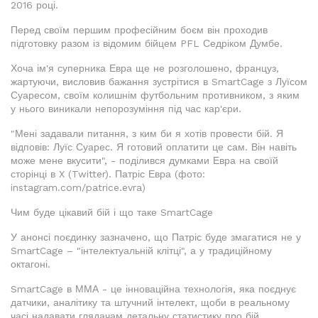
2016 році.
Перед своїм першим професійним боєм він проходив
підготовку разом із відомим бійцем PFL Седріком Думбе.
Хоча ім'я суперника Евра ще не розголошено, француз,
жартуючи, висловив бажання зустрітися в SmartCage з Луїсом
Суаресом, своїм колишнім футбольним противником, з яким
у нього виникали непорозуміння під час кар'єри.
"Мені задавали питання, з ким би я хотів провести бій. Я
відповів: Луїс Суарес. Я готовий оплатити це сам. Він навіть
може мене вкусити", - поділився думками Евра на своїй
сторінці в X (Twitter). Патріс Евра (фото:
instagram.com/patrice.evra)
Чим буде цікавий бій і що таке SmartCage
У анонсі поєдинку зазначено, що Патріс буде змагатися не у
SmartCage – "інтелектуальній клітці", а у традиційному
октагоні.
SmartCage в ММА - це інноваційна технологія, яка поєднує
датчики, аналітику та штучний інтелект, щоби в реальному
часі надавати глядачам детальну статистику про бій.