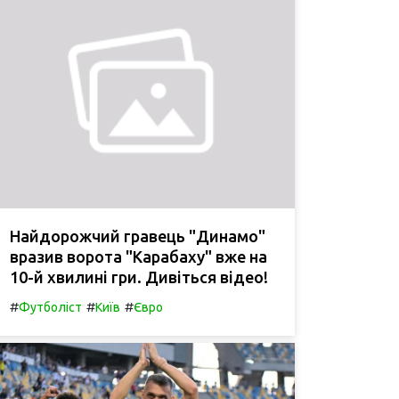
Найдорожчий гравець "Динамо"
вразив ворота "Карабаху" вже на
10-й хвилині гри. Дивіться відео!
#
#
#
Футболіст
Київ
Євро