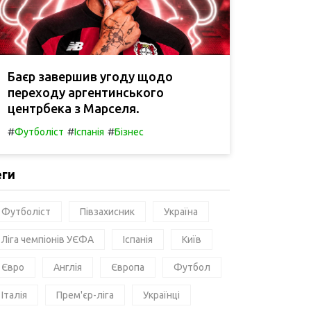
Баєр завершив угоду щодо
переходу аргентинського
центрбека з Марселя.
#
#
#
Футболіст
Іспанія
Бізнес
еги
Футболіст
Півзахисник
Україна
Ліга чемпіонів УЄФА
Іспанія
Київ
Євро
Англія
Європа
Футбол
Італія
Прем'єр-ліга
Українці