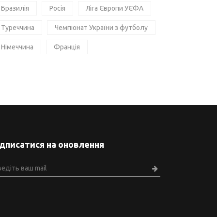
Бразилія
Росія
Ліга Європи УЄФА
Туреччина
Чемпіонат України з футболу
Німеччина
Франція
ідписатися на оновлення