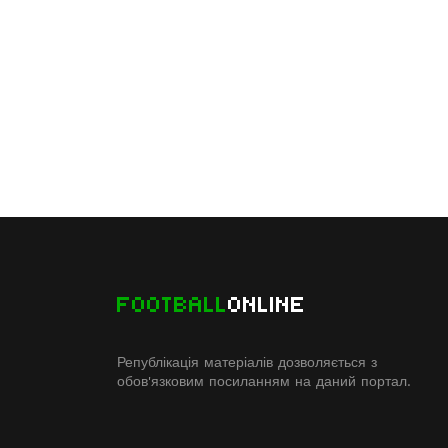
FOOTBALL
ONLINE
Републікація матеріалів дозволяється з
обов'язковим посиланням на даний портал.