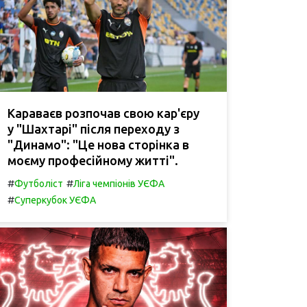
Караваєв розпочав свою кар'єру
у "Шахтарі" після переходу з
"Динамо": "Це нова сторінка в
моєму професійному житті".
#
#
Футболіст
Ліга чемпіонів УЄФА
#
Суперкубок УЄФА