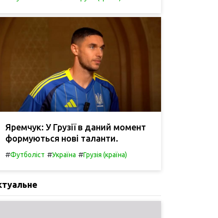
Яремчук: У Грузії в даний момент
формуються нові таланти.
#
#
#
Футболіст
Україна
Грузія (країна)
ктуальне