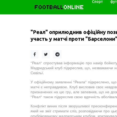
Спорт
фут
FOOTBALL
ONLINE
"Реал" оприлюднив офіційну пози
участь у матчі проти "Барселони"
"Реал" спростував інформацію про намір бойкоту
Мадридський клуб підкреслив, що, незважаючи на
Севільї.
У офіційному заявленні "Реала" підкреслено, що
матчі є неправдивою. Клуб висловив своє невдов
призначених на цю гру, але запевнив, що не доз
"Реал" також підкреслив свою вдячність вболівал
Конфлікт виник після зворушливої пресконференц
який не зміг стримати сліз, розповідаючи про цьк
опублікованому мадридським клубом, критикувал