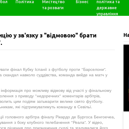
бол
Політика
Мистецтво
Бізнес
політика та
та розваги
державне
управління
цію у зв'язку з "відмовою" брати
Н
.
вати фінал Кубку Іспанії з футболу проти "Барселони".
 скандал навколо суддівства, команда вийде на матч у
 інформація про можливу відмову від участі у фінальному
олення з приводу "недоречних" коментарів арбітрів,
волить цим подіям затьмарити велике свято футболу.
ьникам, які підтримуватимуть команду в Севільї.
ії головного арбітра фіналу Рікардо де Бургоса Бенгоечеа,
ування з боку клубного телебачення "Реала". У відео,
ося рішення про призначення судді та згадувалися його