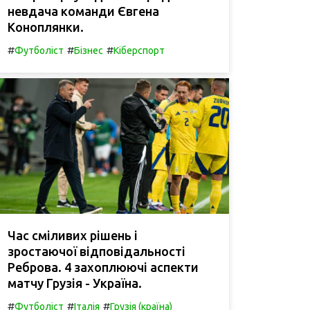
невдача команди Євгена
Коноплянки.
#
#
#
Футболіст
Бізнес
Кіберспорт
Час сміливих рішень і
зростаючої відповідальності
Реброва. 4 захоплюючі аспекти
матчу Грузія - Україна.
#
#
#
Футболіст
Італія
Грузія (країна)