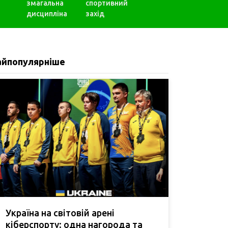
змагальна
спортивний
дисципліна
захід
айпопулярніше
Україна на світовій арені
кіберспорту: одна нагорода та