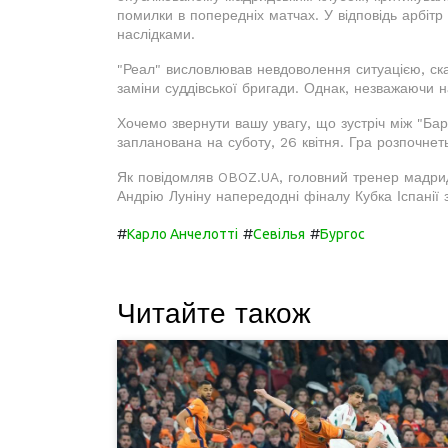
помилки в попередніх матчах. У відповідь арбі
наслідками.
"Реал" висловлював невдоволення ситуацією, ска
заміни суддівської бригади. Однак, незважаючи н
Хочемо звернути вашу увагу, що зустріч між "Б
запланована на суботу, 26 квітня. Гра розпочнет
Як повідомляв OBOZ.UA, головний тренер мадрид
Андрію Луніну напередодні фіналу Кубка Іспанії 
#
#
#
Карло Анчелотті
Севілья
Бургос
Читайте також