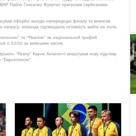
тр ВАР Пабло Гонсалес Фуертес пригрозив серйозними
сував офіційні заходи напередодні фіналу та вимагав
а напругу, команда підтвердила готовність вийти на поле.
арселоною" та "Реалом" за національний трофей
ься о 23:00 за київським часом.
ського "Реалу" Карло Анчелотті влаштував нову підставу
з "Барселоною".