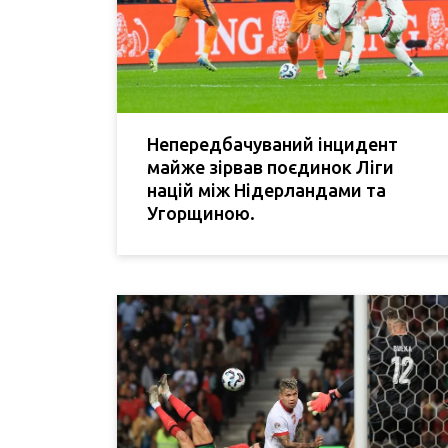
Непередбачуваний інцидент
майже зірвав поєдинок Ліги
націй між Нідерландами та
Угорщиною.