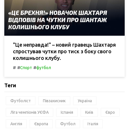
"Це неправда!" – новий гравець Шахтаря
спростував чутки про тиск з боку свого
колишнього клубу.
#
#
#
Спорт
футбол
Теги
Футболіст
Півзахисник
Україна
Ліга чемпіонів УЄФА
Іспанія
Київ
Євро
Англія
Європа
Футбол
Італія