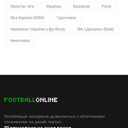
Прем'єр-ліга
Українці
Бразилія
Росія
Ліга Європи УЄФА
Туреччина
Чемпіонат України з футболу
ФК «Динамо» (Київ)
Німеччина
FOOTBALL
ONLINE
Републікація матеріалів дозволяється з обов'язковим
посиланням на даний портал.
Підписатися на оновлення