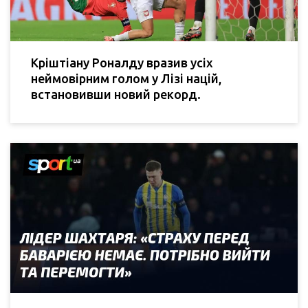
Кріштіану Роналду вразив усіх
неймовірним голом у Лізі націй,
встановивши новий рекорд.