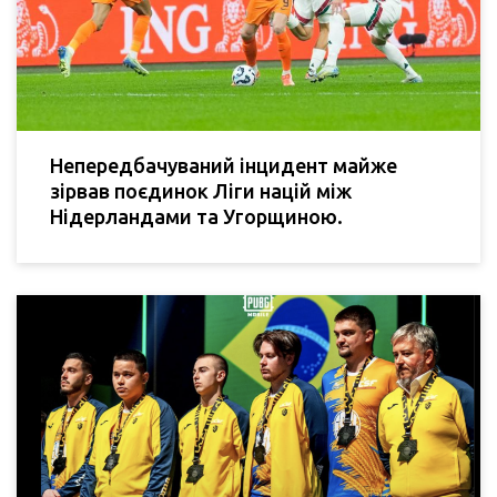
Непередбачуваний інцидент майже
зірвав поєдинок Ліги націй між
Нідерландами та Угорщиною.