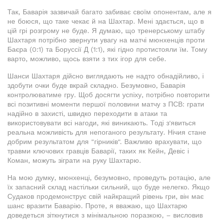
Так, Баварія зазвичай багато забиває своїм опонентам, але я
не боюся, що таке чекає й на Шахтар. Мені здається, що в
цій грі розгрому не буде. Я думаю, що тренерському штабу
Шахтаря потрібно звернути увагу на матчі мюнхенців проти
Баєра (0:1) та Боруссії Д (1:1), які гідно протистояли їм. Тому
варто, можливо, щось взяти з тих ігор для себе.
Шанси Шахтаря дійсно виглядають не надто обнадійливо, і
здобути очки буде вкрай складно. Безумовно, Баварія
контролюватиме гру. Щоб досягти успіху, потрібно повторити
всі позитивні моменти першої половини матчу з ПСВ: грати
надійно в захисті, швидко переходити в атаки та
використовувати всі нагоди, які виникають. Тоді з'явиться
реальна можливість для непоганого результату. Нічия стане
добрим результатом для "гірників". Важливо врахувати, що
травми ключових гравців Баварії, таких як Кейн, Девіс і
Коман, можуть зіграти на руку Шахтарю.
На мою думку, мюнхенці, безумовно, проведуть ротацію, але
їх запасний склад настільки сильний, що буде нелегко. Якщо
Судаков продемонструє свій найкращий рівень гри, він має
шанс вразити Баварію. Проте, я вважаю, що Шахтарю
доведеться зіткнутися з мінімальною поразкою, – висловив