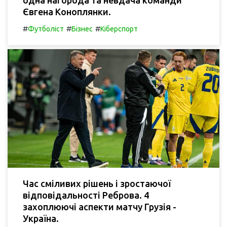
Євгена Коноплянки.
#
#
#
Футболіст
Бізнес
Кіберспорт
Час сміливих рішень і зростаючої
відповідальності Реброва. 4
захоплюючі аспекти матчу Грузія -
Україна.