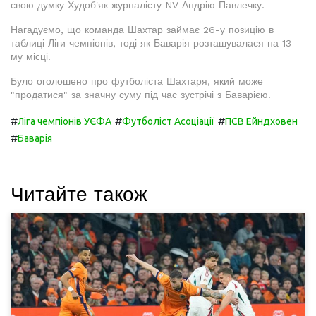
свою думку Худоб'як журналісту NV Андрію Павлечку.
Нагадуємо, що команда Шахтар займає 26-у позицію в
таблиці Ліги чемпіонів, тоді як Баварія розташувалася на 13-
му місці.
Було оголошено про футболіста Шахтаря, який може
"продатися" за значну суму під час зустрічі з Баварією.
#
#
#
Ліга чемпіонів УЄФА
Футболіст Асоціації
ПСВ Ейндховен
#
Баварія
Читайте також