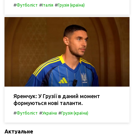
#
#
#
Футболіст
Італія
Грузія (країна)
Яремчук: У Грузії в даний момент
формуються нові таланти.
#
#
#
Футболіст
Україна
Грузія (країна)
Актуальне