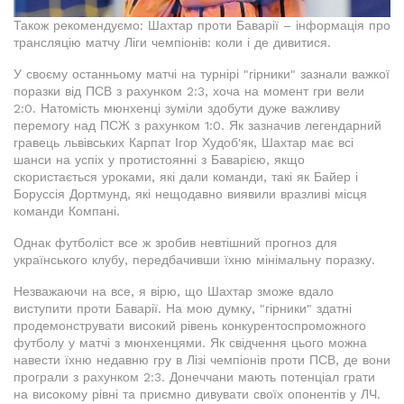
Також рекомендуємо: Шахтар проти Баварії – інформація про
трансляцію матчу Ліги чемпіонів: коли і де дивитися.
У своєму останньому матчі на турнірі "гірники" зазнали важкої
поразки від ПСВ з рахунком 2:3, хоча на момент гри вели
2:0. Натомість мюнхенці зуміли здобути дуже важливу
перемогу над ПСЖ з рахунком 1:0. Як зазначив легендарний
гравець львівських Карпат Ігор Худоб'як, Шахтар має всі
шанси на успіх у протистоянні з Баварією, якщо
скористається уроками, які дали команди, такі як Байер і
Боруссія Дортмунд, які нещодавно виявили вразливі місця
команди Компані.
Однак футболіст все ж зробив невтішний прогноз для
українського клубу, передбачивши їхню мінімальну поразку.
Незважаючи на все, я вірю, що Шахтар зможе вдало
виступити проти Баварії. На мою думку, "гірники" здатні
продемонструвати високий рівень конкурентоспроможного
футболу у матчі з мюнхенцями. Як свідчення цього можна
навести їхню недавню гру в Лізі чемпіонів проти ПСВ, де вони
програли з рахунком 2:3. Донеччани мають потенціал грати
на високому рівні та приємно дивувати своїх опонентів у ЛЧ.