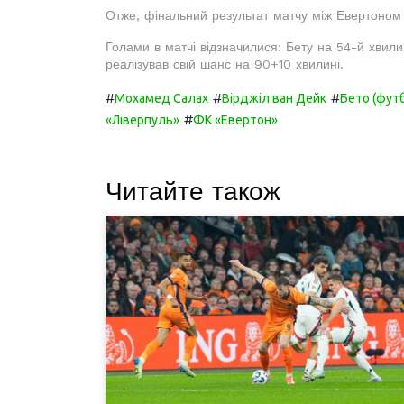
Отже, фінальний результат матчу між Евертоном і
Голами в матчі відзначилися: Бету на 54-й хвили
реалізував свій шанс на 90+10 хвилині.
#
#
#
Мохамед Салах
Вірджіл ван Дейк
Бето (футб
#
«Ліверпуль»
ФК «Евертон»
Читайте також