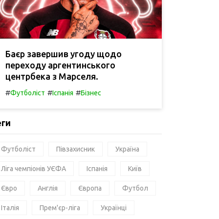
Баєр завершив угоду щодо
переходу аргентинського
центрбека з Марселя.
#
#
#
Футболіст
Іспанія
Бізнес
еги
Футболіст
Півзахисник
Україна
Ліга чемпіонів УЄФА
Іспанія
Київ
Євро
Англія
Європа
Футбол
Італія
Прем'єр-ліга
Українці