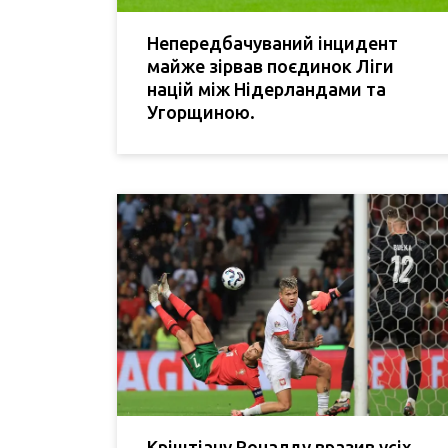
Непередбачуваний інцидент
майже зірвав поєдинок Ліги
націй між Нідерландами та
Угорщиною.
Кріштіану Роналду вразив усіх