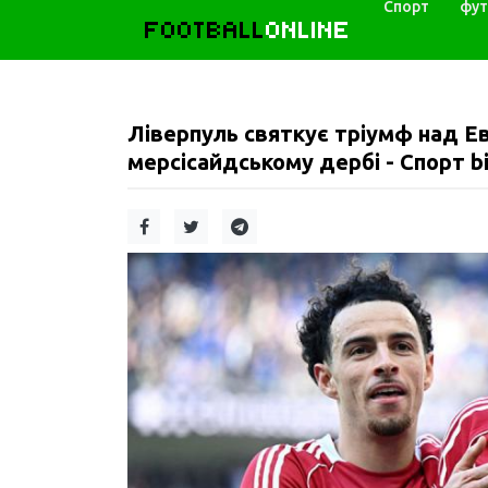
Спорт
фут
FOOTBALL
ONLINE
Ліверпуль святкує тріумф над 
мерсісайдському дербі - Спорт bi