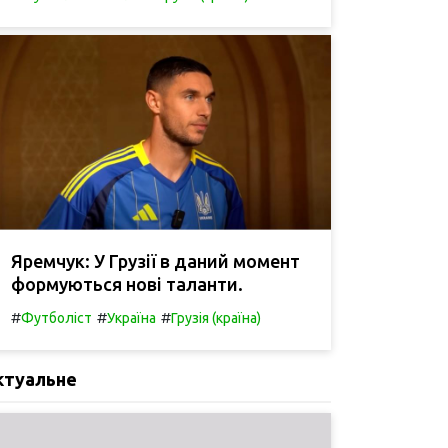
Яремчук: У Грузії в даний момент
формуються нові таланти.
#
#
#
Футболіст
Україна
Грузія (країна)
ктуальне