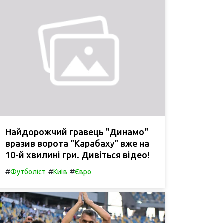
Найдорожчий гравець "Динамо"
вразив ворота "Карабаху" вже на
10-й хвилині гри. Дивіться відео!
#
#
#
Футболіст
Київ
Євро