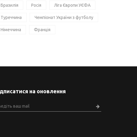
Бразилія
Росія
Ліга Європи УЄФА
Туреччина
Чемпіонат України з футболу
Німеччина
Франція
ідписатися на оновлення