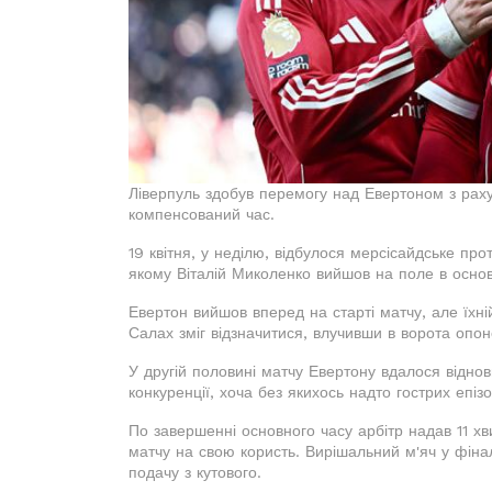
Ліверпуль здобув перемогу над Евертоном з раху
компенсований час.
19 квітня, у неділю, відбулося мерсісайдське пр
якому Віталій Миколенко вийшов на поле в основ
Евертон вийшов вперед на старті матчу, але їхн
Салах зміг відзначитися, влучивши в ворота опон
У другій половині матчу Евертону вдалося віднов
конкуренції, хоча без якихось надто гострих епізо
По завершенні основного часу арбітр надав 11 хви
матчу на свою користь. Вирішальний м'яч у фіна
подачу з кутового.