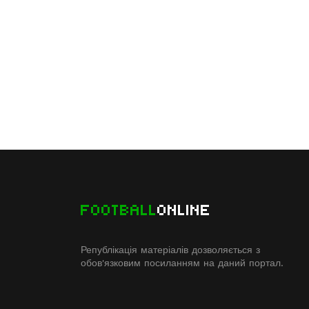
FOOTBALL
ONLINE
Републікація матеріалів дозволяється з
обов'язковим посиланням на даний портал.