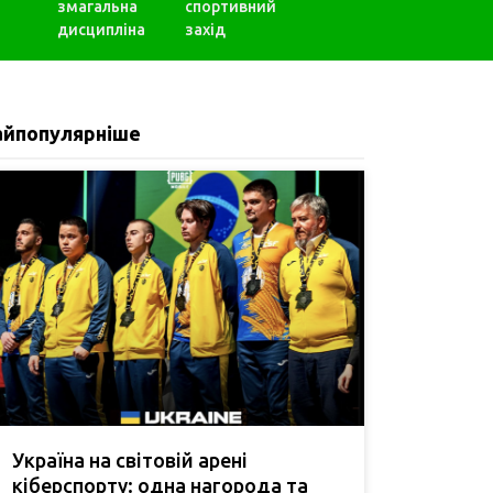
змагальна
спортивний
дисципліна
захід
айпопулярніше
Україна на світовій арені
кіберспорту: одна нагорода та