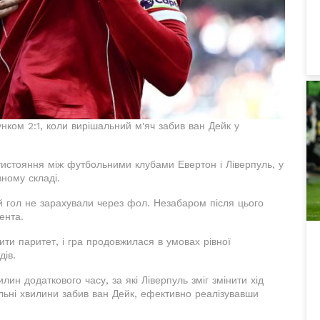
нком 2:1, коли вирішальний м'яч забив ван Дейк у
отистояння між футбольними клубами Евертон і Ліверпуль, у
ному складі.
ій гол не зарахували через фол. Незабаром після цього
ента.
ити паритет, і гра продовжилася в умовах рівної
дів.
лин додаткового часу, за які Ліверпуль зміг змінити хід
льні хвилини забив ван Дейк, ефективно реалізувавши