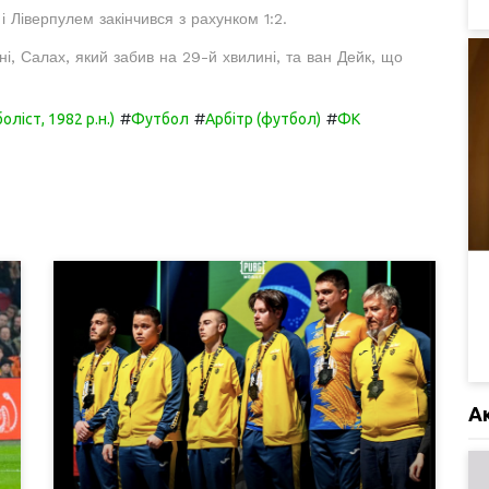
 Ліверпулем закінчився з рахунком 1:2.
ні, Салах, який забив на 29-й хвилині, та ван Дейк, що
#
#
#
оліст, 1982 р.н.)
Футбол
Арбітр (футбол)
ФК
А