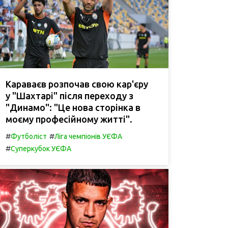
Караваєв розпочав свою кар'єру
у "Шахтарі" після переходу з
"Динамо": "Це нова сторінка в
моєму професійному житті".
#
#
Футболіст
Ліга чемпіонів УЄФА
#
Суперкубок УЄФА