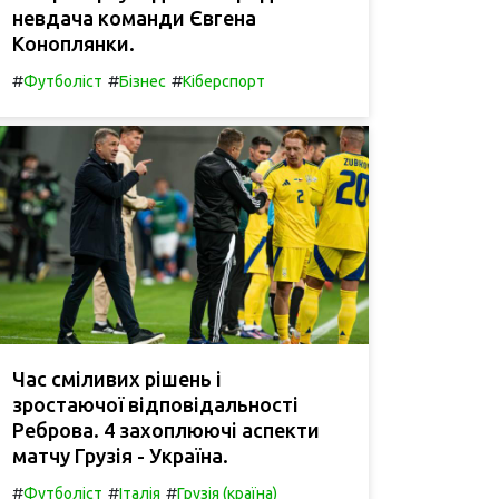
невдача команди Євгена
Коноплянки.
#
#
#
Футболіст
Бізнес
Кіберспорт
Час сміливих рішень і
зростаючої відповідальності
Реброва. 4 захоплюючі аспекти
матчу Грузія - Україна.
#
#
#
Футболіст
Італія
Грузія (країна)