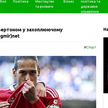
бол
Політика
Мистецтво
Бізнес
політика та
та розваги
державне
управління
Евертоном у захоплюючому
Н
gmir)net
#
Спорт