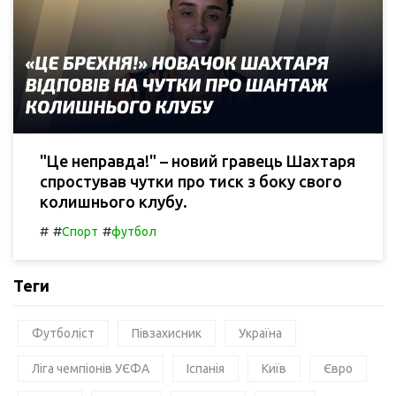
"Це неправда!" – новий гравець Шахтаря
спростував чутки про тиск з боку свого
колишнього клубу.
#
#
#
Спорт
футбол
Теги
Футболіст
Півзахисник
Україна
Ліга чемпіонів УЄФА
Іспанія
Київ
Євро