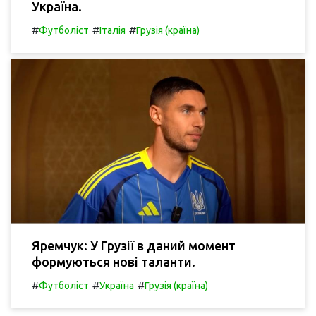
Україна.
#
#
#
Футболіст
Італія
Грузія (країна)
Яремчук: У Грузії в даний момент
формуються нові таланти.
#
#
#
Футболіст
Україна
Грузія (країна)