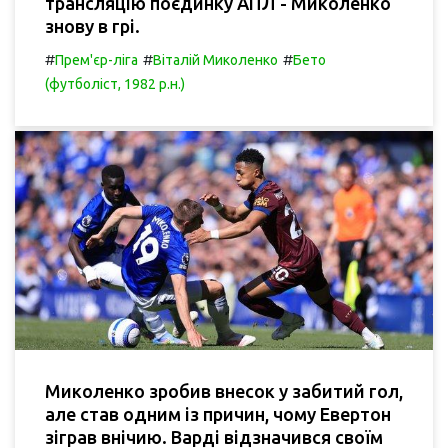
трансляцію поєдинку АПЛ - Миколенко
знову в грі.
#
#
#
Прем'єр-ліга
Віталій Миколенко
Бето
(футболіст, 1982 р.н.)
Миколенко зробив внесок у забитий гол,
але став одним із причин, чому Евертон
зіграв внічию. Варді відзначився своїм