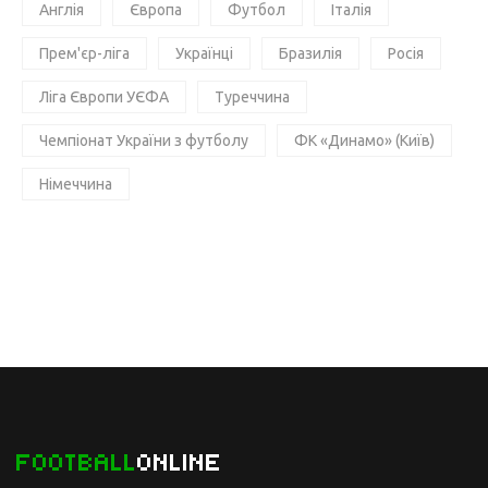
Англія
Європа
Футбол
Італія
Прем'єр-ліга
Українці
Бразилія
Росія
Ліга Європи УЄФА
Туреччина
Чемпіонат України з футболу
ФК «Динамо» (Київ)
Німеччина
FOOTBALL
ONLINE