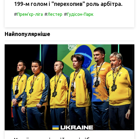
199-м голом і "перехопив" роль арбітра.
#
#
#
Прем'єр-ліга
Лестер
Гудісон-Парк
Найпопулярніше