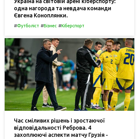
Україна на світовій арені кіберспорту:
одна нагорода та невдача команди
Євгена Коноплянки.
#
#
#
Футболіст
Бізнес
Кіберспорт
Час сміливих рішень і зростаючої
відповідальності Реброва. 4
захоплюючі аспекти матчу Грузія -