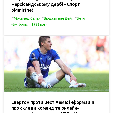
мерсісайдському дербі - Спорт
bigmir)net
#
#
#
Мохамед Салах
Вірджіл ван Дейк
Бето
(футболіст, 1982 р.н.)
Евертон проти Вест Хема: інформація
про склади команд та онлайн-