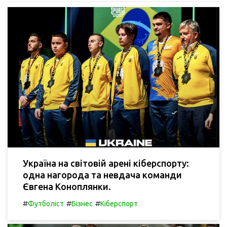
Україна на світовій арені кіберспорту:
одна нагорода та невдача команди
Євгена Коноплянки.
#
#
#
Футболіст
Бізнес
Кіберспорт