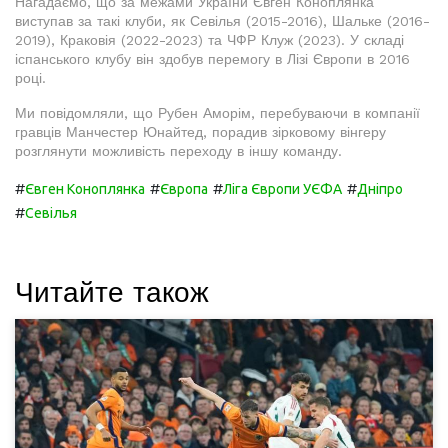
Нагадаємо, що за межами України Євген Коноплянка
виступав за такі клуби, як Севілья (2015-2016), Шальке (2016-
2019), Краковія (2022-2023) та ЧФР Клуж (2023). У складі
іспанського клубу він здобув перемогу в Лізі Європи в 2016
році.
Ми повідомляли, що Рубен Аморім, перебуваючи в компанії
гравців Манчестер Юнайтед, порадив зірковому вінгеру
розглянути можливість переходу в іншу команду.
#
#
#
#
Євген Коноплянка
Європа
Ліга Європи УЄФА
Дніпро
#
Севілья
Читайте також