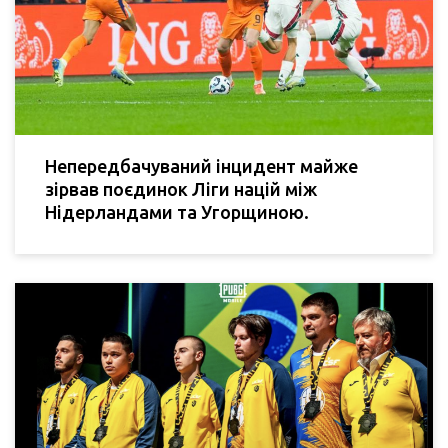
Непередбачуваний інцидент майже
зірвав поєдинок Ліги націй між
Нідерландами та Угорщиною.