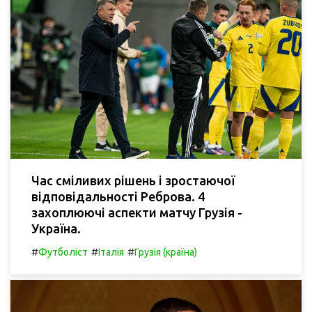
Час сміливих рішень і зростаючої
відповідальності Реброва. 4
захоплюючі аспекти матчу Грузія -
Україна.
#
#
#
Футболіст
Італія
Грузія (країна)