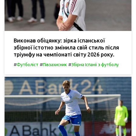
Виконав обіцянку: зірка іспанської
збірної істотно змінила свій стиль після
тріумфу на чемпіонаті світу 2026 року.
#
#
#
Футболіст
Півзахисник
Збірна Іспанії з футболу