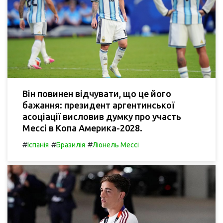
Він повинен відчувати, що це його
бажання: президент аргентинської
асоціації висловив думку про участь
Мессі в Копа Америка-2028.
#
#
#
Іспанія
Бразилія
Ліонель Мессі