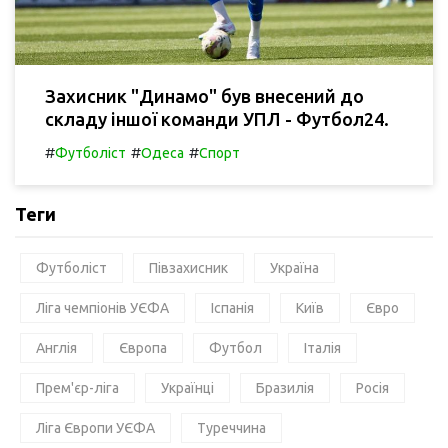
Захисник "Динамо" був внесений до
складу іншої команди УПЛ - Футбол24.
#
#
#
Футболіст
Одеса
Спорт
Теги
Футболіст
Півзахисник
Україна
Ліга чемпіонів УЄФА
Іспанія
Київ
Євро
Англія
Європа
Футбол
Італія
Прем'єр-ліга
Українці
Бразилія
Росія
Ліга Європи УЄФА
Туреччина