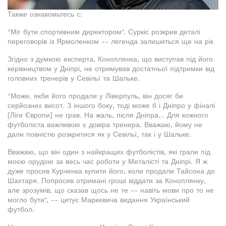
Также ознакомьтесь с:
"Міг бути спортивним директором". Суркіс розкрив деталі
переговорів із Ярмоленком -- легенда залишиться ще на рік
Згідно з думкою експерта, Коноплянка, що виступав під його
керівництвом у Дніпрі, не отримував достатньої підтримки від
головних тренерів у Севільї та Шальке.
"Може, якби його продали у Ліверпуль, він досяг би
серйозних висот. З іншого боку, тоді може б і Дніпро у фіналі
[Ліги Європи] не грав. На жаль, після Дніпра... Для кожного
футболіста важливою є довіра тренера. Вважаю, йому не
дали повністю розкритися як у Севільї, так і у Шальке.
Вважаю, що він один з найкращих футболістів, які грали під
моєю орудою за весь час роботи у Металісті та Дніпрі. Я ж
дуже просив Курченка купити його, коли продали Тайсона до
Шахтаря. Попросив отримані гроші віддати за Коноплянку,
але зрозумів, що сказав щось не те -- навіть мови про то не
могло бути", -- цитує Маркевича видання Український
футбол.