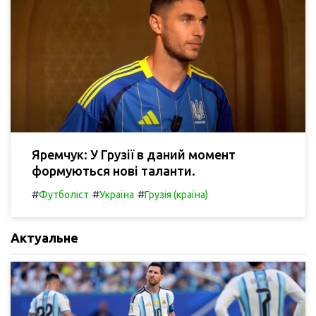
Яремчук: У Грузії в даний момент
формуються нові таланти.
#
#
#
Футболіст
Україна
Грузія (країна)
Актуальне