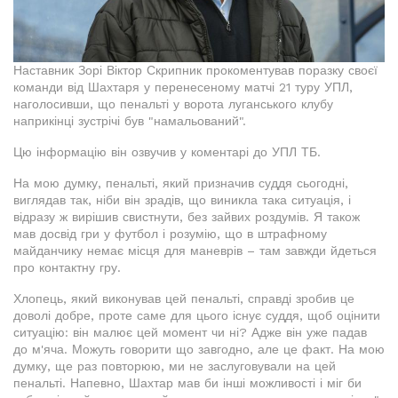
Наставник Зорі Віктор Скрипник прокоментував поразку своєї
команди від Шахтаря у перенесеному матчі 21 туру УПЛ,
наголосивши, що пенальті у ворота луганського клубу
наприкінці зустрічі був "намальований".
Цю інформацію він озвучив у коментарі до УПЛ ТБ.
На мою думку, пенальті, який призначив суддя сьогодні,
виглядав так, ніби він зрадів, що виникла така ситуація, і
відразу ж вирішив свистнути, без зайвих роздумів. Я також
мав досвід гри у футбол і розумію, що в штрафному
майданчику немає місця для маневрів – там завжди йдеться
про контактну гру.
Хлопець, який виконував цей пенальті, справді зробив це
доволі добре, проте саме для цього існує суддя, щоб оцінити
ситуацію: він малює цей момент чи ні? Адже він уже падав
до м'яча. Можуть говорити що завгодно, але це факт. На мою
думку, ще раз повторюю, ми не заслуговували на цей
пенальті. Напевно, Шахтар мав би інші можливості і міг би