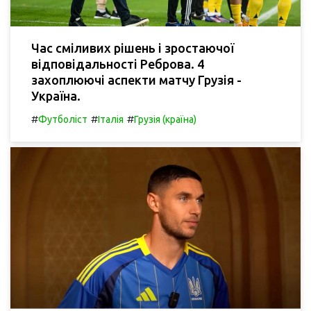
Час сміливих рішень і зростаючої
відповідальності Реброва. 4
захоплюючі аспекти матчу Грузія -
Україна.
#
#
#
Футболіст
Італія
Грузія (країна)