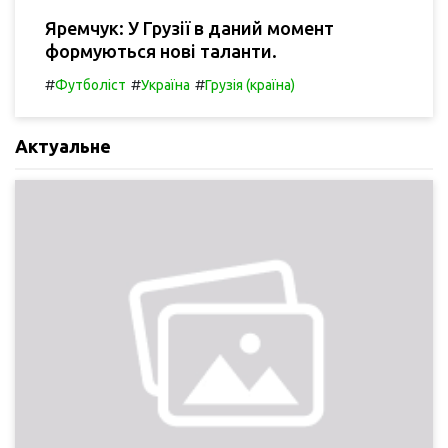
Яремчук: У Грузії в даний момент
формуються нові таланти.
#
#
#
Футболіст
Україна
Грузія (країна)
Актуальне