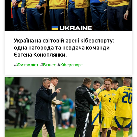
Україна на світовій арені кіберспорту:
одна нагорода та невдача команди
Євгена Коноплянки.
#
#
#
Футболіст
Бізнес
Кіберспорт