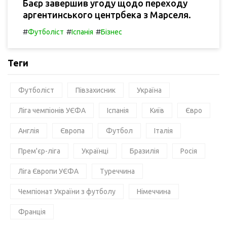
Баєр завершив угоду щодо переходу
аргентинського центрбека з Марселя.
#
#
#
Футболіст
Іспанія
Бізнес
Теги
Футболіст
Півзахисник
Україна
Ліга чемпіонів УЄФА
Іспанія
Київ
Євро
Англія
Європа
Футбол
Італія
Прем'єр-ліга
Українці
Бразилія
Росія
Ліга Європи УЄФА
Туреччина
Чемпіонат України з футболу
Німеччина
Франція