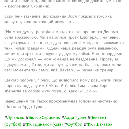
забити інший гол, але цей момент виглядав досить сумнівно",
- висловився Скрипник.
Скрипник зазначив, що команда Зоря показала гру, яка
заслуговувала на кращий результат.
"На мою думку, реакція команди після поразки від Динамо
була вражаючою. Ми змагалися проти Шахтаря, і, напевно,
всі усвідомлюють, що це дуже сильна команда з швидкими та
технічними гравцями. Однак наша реакція була відмінною, і
ми змогли зрівняти рахунок у другому таймі. Я не стверджую,
що ми досконалі — моя команда не бездоганна. Проте, за
підсумками цієї гри, ми заслуговували на більше, адже мали
свої моменти так само, як і Шахтар", — зазначив тренер.
Шахтар здобув 57 очок, що дозволило йому розширити свою
перевагу над другим ЛНЗ на 6 балів. Тим часом Зоря
зберегла за собою 9-ту позицію, маючи 32 очки.
Завершення гри також прокоментував головний наставник
Шахтаря Арда Туран.
#
#
#
#
Луганськ
Віктор Скрипник
Арда Туран
Пенальті
#
#
#
(футбол)
ФК «Динамо» (Київ)
Футбол
ФК «Шахтар»