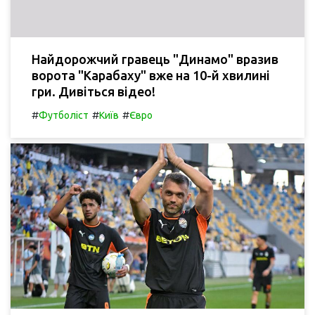
Найдорожчий гравець "Динамо" вразив
ворота "Карабаху" вже на 10-й хвилині
гри. Дивіться відео!
#
#
#
Футболіст
Київ
Євро