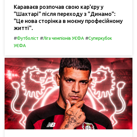
Караваєв розпочав свою кар'єру у
"Шахтарі" після переходу з "Динамо":
"Це нова сторінка в моєму професійному
житті".
#
#
#
Футболіст
Ліга чемпіонів УЄФА
Суперкубок
УЄФА